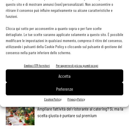
Per altre info e per l'accredito vai al sito
gourmetforum.it
questo sito e di mostrare annunci (non) personalizzati. Non acconsentire o
ritirare il consenso può influire negativamente su alcune caratteristiche e
funzioni.
Clicca qui sotto per acconsentire a quanto sopra o per fare scelte
dettagliate. Le tue scelte saranno applicate solamente a questo sito. È possibile
Facebook
Twitter
modificare le impostazioni in qualsiasi momento, compreso il ritiro del consenso,
utilizzando i pulsanti della Cookie Policy o cliccando sul pulsante di gestione del
consenso nella parte inferiore dello schermo.
Gestisci 1771 fornitori
Per saperne di più su questi scopi
LEGGI ANCHE
Accetta
L’ineguagliabile sapore dei funghi. Come prepararli,
conservarli e valorizzarli
Preferenze
Cookie Policy
Privacy Policy
Ampliare l’attività del ristorante al catering? Sì, ma la
scelta giusta è puntare sul premium