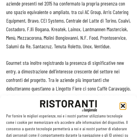
aziende presenti nel 2015 ha confermato la propria presenza con
uno spazio equivalente o ampliato, tra cui AC Group, Arris Catering
Equipment, Bravo, CEI Systems, Centrale del Latte di Torino, Coalvi,
Costadoro, F.lli Bogana, Kreatek, Lainox, Lantmannen Masterciok,
Menù, Mezzacorona, Molini Bongiovanni, N.F. Food, Prontoservice,
Salumi da Re, Santacruz, Tenuta Roletto, Unox, Ventidue.
Gourmet sta inoltre registrando la presenza di significative new
entry, a dimostrazione dell’interesse crescente del settore nei
confronti del progetto. Tra le aziende più importanti che
debutteranno quest’anno a Lingotto Fiere ci sono Caffè Caravaggio,
Caffè Vergnano, Caseificio Artigiana, Cono Artic, De Magi-Alchimia
de' Formaggi, Giuliano Tartufi, Granda Zuccheri, Italmill, Olibar, Olio
Sommariva, Pastificio De Matteis, Salomon Food World, Sanitars,
Per fornire le migliori esperienze, noi e i nostri partner utilizziamo tecnologie
Tenuta Iacovazzo, Torrefazione Portioli.
come i cookie per memorizzare e/o accedere alle informazioni del dispositivo. Il
consenso a queste tecnologie permetterà a noi e ai nostri partner di elaborare
dati personali come il comportamento durante la navigazione o gli ID univoci su