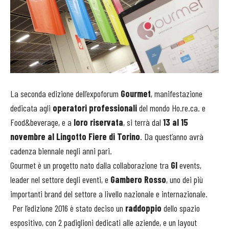
La seconda edizione dell’expoforum
Gourmet
, manifestazione
dedicata agli
operatori professionali
del mondo Ho.re.ca. e
Food&beverage, e a
loro riservata
, si terrà dal
13 al 15
novembre al Lingotto Fiere di Torino
. Da quest’anno avrà
cadenza biennale negli anni pari.
Gourmet è un progetto nato dalla collaborazione tra
Gl
events,
leader nel settore degli eventi, e
Gambero Rosso
, uno dei più
importanti brand del settore a livello nazionale e internazionale.
Per l’edizione 2016 è stato deciso un
raddoppio
dello spazio
espositivo, con 2 padiglioni dedicati alle aziende, e un layout