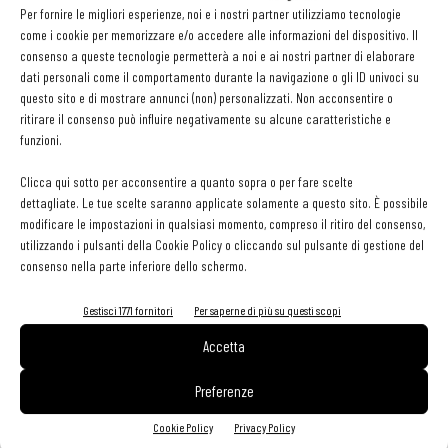
Per fornire le migliori esperienze, noi e i nostri partner utilizziamo tecnologie
come i cookie per memorizzare e/o accedere alle informazioni del dispositivo. Il
Ristoranti in hotel
consenso a queste tecnologie permetterà a noi e ai nostri partner di elaborare
Eneko (London, UK). Casson Mann.
dati personali come il comportamento durante la navigazione o gli ID univoci su
questo sito e di mostrare annunci (non) personalizzati. Non acconsentire o
ritirare il consenso può influire negativamente su alcune caratteristiche e
funzioni.
Clicca qui sotto per acconsentire a quanto sopra o per fare scelte
dettagliate. Le tue scelte saranno applicate solamente a questo sito. È possibile
modificare le impostazioni in qualsiasi momento, compreso il ritiro del consenso,
utilizzando i pulsanti della Cookie Policy o cliccando sul pulsante di gestione del
Ristoranti in altri spazi
consenso nella parte inferiore dello schermo.
Nando's Putney Kitchen (London, UK). Fusion DNA.
Gestisci 1771 fornitori
Per saperne di più su questi scopi
Accetta
Preferenze
Cookie Policy
Privacy Policy