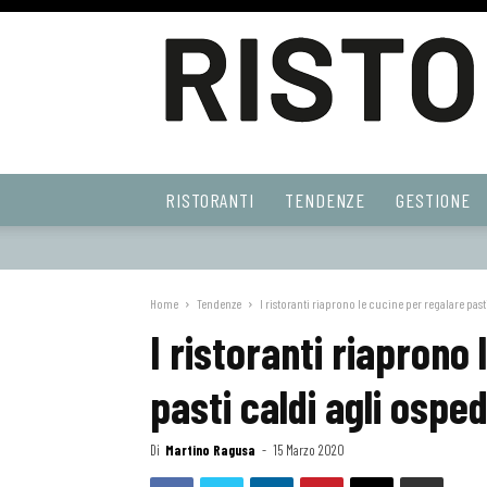
Ristoranti
RISTORANTI
TENDENZE
GESTIONE
Web
Home
Tendenze
I ristoranti riaprono le cucine per regalare past
I ristoranti riaprono
pasti caldi agli osped
Di
Martino Ragusa
-
15 Marzo 2020