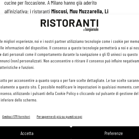
cucine per l’occasione. A Milano hanno già aderito
all’iniziativa: i ristoranti
Miscusi, Muu Muzzarella, Li
Mastri e Fancytoast, la pizzeria Loredani, il kebab
Star Zagros Kebabbar e la gelateria Gnomo
. Nei
bo anche al San Raffaele, Fatebenefratelli, Policlinico, San Carlo,
 le migliori esperienze, noi e i nostri partner utilizziamo tecnologie come i cookie per mem
le informazioni del dispositivo. Il consenso a queste tecnologie permetterà a noi e ai nos
e dati personali come il comportamento durante la navigazione o gli ID univoci su questo s
nunci (non) personalizzati. Non acconsentire o ritirare il consenso può influire negativa
tato raccontato da amici infermieri e medici, impegnati in prima
tteristiche e funzioni.
lowSud -
abbiamo contattato tramite Facebook l’ospedale Sacco
modo. Ci hanno risposto che sono allo stremo, che non si fermano
sotto per acconsentire a quanto sopra o per fare scelte dettagliate. Le tue scelte sarann
olamente a questo sito. È possibile modificare le impostazioni in qualsiasi momento, com
fort food da consumare al volo potrebbe fare la differenza, anche
consenso, utilizzando i pulsanti della Cookie Policy o cliccando sul pulsante di gestione d
ma consegna giovedì pomeriggio e di chiamare a raccolta i
 inferiore dello schermo.
Gestisci 1771 fornitori
Per saperne di più su questi scopi
– si legge
 mano al
Accetta
Preferenze