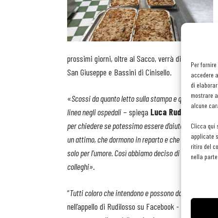
prossimi giorni, oltre al Sacco, verrà distribuito ci
Per fornire
San Giuseppe e Bassini di Cinisello.
accedere al
di elaborar
mostrare an
«
Scossi da quanto letto sulla stampa e quanto ci è s
alcune cara
linea negli ospedali
– spiega
Luca Rudilosso
di S
per chiedere se potessimo essere d’aiuto in qualche 
Clicca qui 
applicate s
un attimo, che dormono in reparto e che un po’ di com
ritiro del 
solo per l’umore. Così abbiamo deciso di fare una pri
nella parte
colleghi»
.
“
Tutti coloro che intendono e possono dare una mano
nell’appello di Rudilosso su Facebook -
mettano una