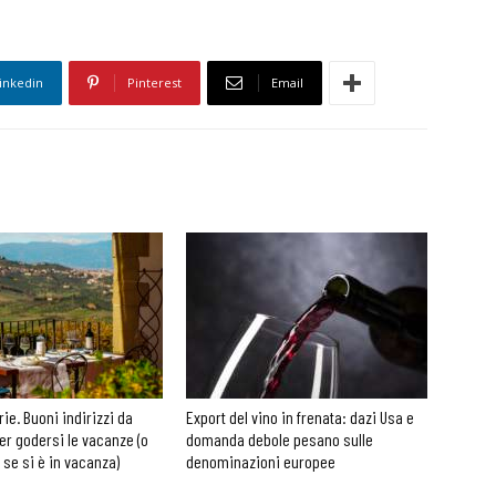
inkedin
Pinterest
Email
rie. Buoni indirizzi da
Export del vino in frenata: dazi Usa e
er godersi le vacanze (o
domanda debole pesano sulle
 se si è in vacanza)
denominazioni europee