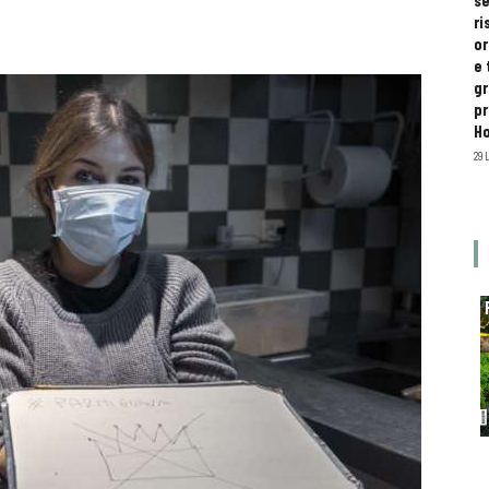
se
ri
or
e 
gr
pr
H
29 