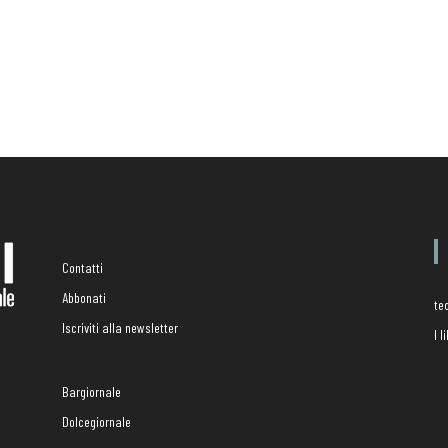
Contatti
Abbonati
te
Iscriviti alla newsletter
I 
Bargiornale
Dolcegiornale