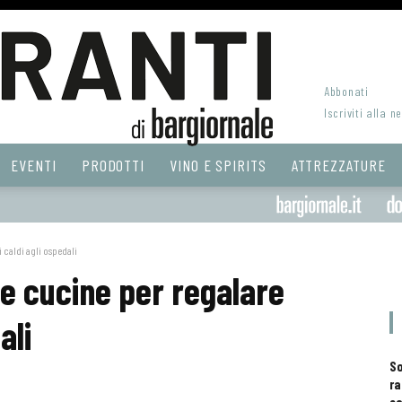
Abbonati
Iscriviti alla n
EVENTI
PRODOTTI
VINO E SPIRITS
ATTREZZATURE
i caldi agli ospedali
 le cucine per regalare
ali
S
ra