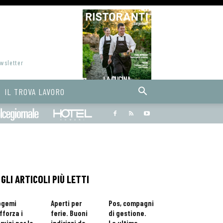
ewsletter
IL TROVA LAVORO
Bargiornale
dolcegiornale
Hoteldomani
GLI ARTICOLI PIÙ LETTI
ogemi
Aperti per
Pos, compagni
fforza i
ferie. Buoni
di gestione.