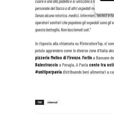
cuore e una alla padella e si uniscano a noi per suppor
personale del Sacco o di altri ospedali milanesi e lomb
Senza alcuna retorica, medici, infermieri, tecnici e tut
operatori sanitari che popolano gli ospedali sono gli e
questa battaglia. Non lasciamoli soli
.”
In risposta alla chiamata su RistoratoreTop, si so
potuto apprendere come in diverse zone d’Italia alcu
pizzerie Melloo di Firenze
,
Forlin
a Bassano de
Balestruccio
a Perugia. A Pavia
cento tra osti
#unitiperpavia
distribuendo beni alimentari a cas
TAG
slowsud