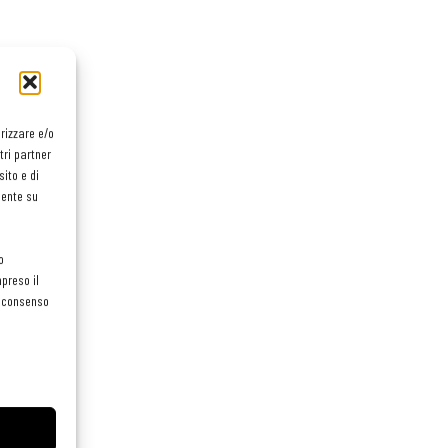
orizzare e/o
tri partner
ito e di
mente su
o
preso il
el consenso