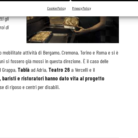
tare il
Cookie Policy
Privacy Policy
ardi.
ti gli
roi di
no mobilitate attività di Bergamo, Cremona, Torino e Roma e si è
ni si fossero già mossi in questa direzione. È il caso delle
l Grappa,
Tablà
ad Adria,
Teatro 26
a Vercelli e il
, baristi e ristoratori hanno dato vita al progetto
e di riposo e centri per disabili.