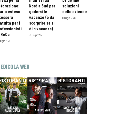
rvizi per la
indirizzi da
Le ultime
storazione:
Nord a Sud per
soluzioni
ario esteso
godersi le
delle aziende
tessera
vacanze (o da
8 Luglio 2026
atuita per i
scorprire se si
ofessionisti
è in vacanza)
oReCa
31 Luglio 2026
Luglio 2026
EDICOLA WEB