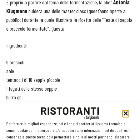
E proprio a partire dal tema delle fermentazione, la chef
Antonia
Klugmann
guiderà una delle master class (quest’anno aperte al
pubblico) durante la quale illustrerà la ricetta delle “Teste di seppia
e broccolo fermentato”. Questa:
Ingredienti:
5 broccoli
sale
tentacoli di 16 seppie piccole
i fegati delle stesse seppie
burro qb
1 cipolla
2 spicchi di aglio
pepe macinato
Per fornire le migliori esperienze, noi e i nostri partner utilizziamo tecnologie
come i cookie per memorizzare e/o accedere alle informazioni del dispositivo. Il
2 foglie alloro
consenso a queste tecnologie permetterà a noi e ai nostri partner di elaborare