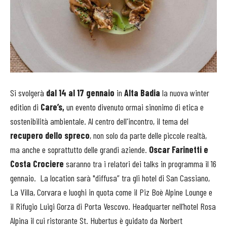
Si svolgerà
dal 14 al 17 gennaio
in
Alta Badia
la nuova winter
edition di
Care’s,
un evento divenuto ormai sinonimo di etica e
sostenibilità ambientale. Al centro dell'incontro, il tema del
recupero dello spreco
, non solo da parte delle piccole realtà,
ma anche e soprattutto delle grandi aziende.
Oscar Farinetti e
Costa Crociere
saranno tra i relatori dei talks in programma il 16
gennaio. La location sarà "diffusa” tra gli hotel di San Cassiano,
La Villa, Corvara e luoghi in quota come il Piz Boè Alpine Lounge e
il Rifugio Luigi Gorza di Porta Vescovo. Headquarter nell’hotel Rosa
Alpina il cui ristorante St. Hubertus è guidato da Norbert