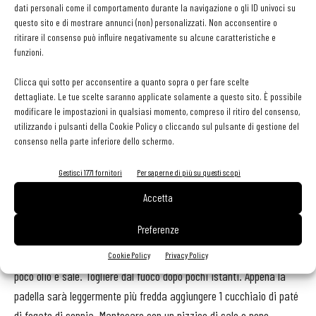
sale q.b.
dati personali come il comportamento durante la navigazione o gli ID univoci su
questo sito e di mostrare annunci (non) personalizzati. Non acconsentire o
ritirare il consenso può influire negativamente su alcune caratteristiche e
Procedimento:
funzioni.
Tagliare a cubetti il gambo del broccolo. Immergerlo e schiacciarlo
Clicca qui sotto per acconsentire a quanto sopra o per fare scelte
leggermente in una salamoia con sale al 3%. Nel caso il suo liquido
dettagliate. Le tue scelte saranno applicate solamente a questo sito. È possibile
modificare le impostazioni in qualsiasi momento, compreso il ritiro del consenso,
non bastasse a tenerlo sommerso aggiungere salamoia con la
utilizzando i pulsanti della Cookie Policy o cliccando sul pulsante di gestione del
stessa percentuale di sale. Lasciarlo fermentare una decina di
consenso nella parte inferiore dello schermo.
giorni.
Gestisci 1771 fornitori
Per saperne di più su questi scopi
Stufare la cipolla con acqua e olio assieme ad uno spicchio di aglio
e due foglie di alloro. Aggiungere i fegati delle seppie. Quando
Accetta
saranno cotti preparare un paté frullando il tutto con la metà del
Preferenze
peso di burro. Passare, quindi, al setaccio.
Rosolare in padella di ferro incandescente le teste di seppia con
Cookie Policy
Privacy Policy
poco olio e sale. Togliere dal fuoco dopo pochi istanti. Appena la
padella sarà leggermente più fredda aggiungere 1 cucchiaio di paté
di fegato di seppia. Mantecare con un pizzico di sale e pepe.