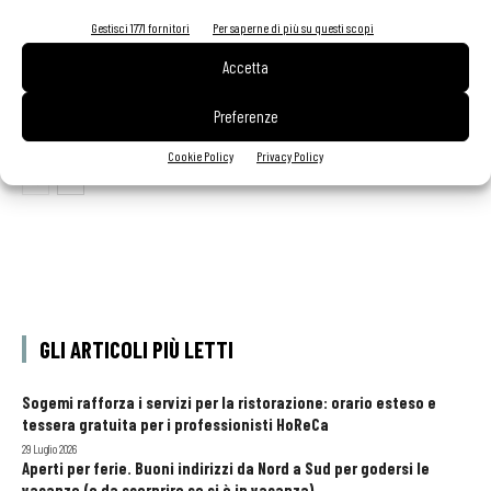
Gestisci 1771 fornitori
Per saperne di più su questi scopi
Accetta
Morellino del Cuore 2026: selezionati i dieci vini
simbolo della denominazione
Preferenze
Cookie Policy
Privacy Policy
GLI ARTICOLI PIÙ LETTI
Sogemi rafforza i servizi per la ristorazione: orario esteso e
tessera gratuita per i professionisti HoReCa
29 Luglio 2026
Aperti per ferie. Buoni indirizzi da Nord a Sud per godersi le
vacanze (o da scorprire se si è in vacanza)