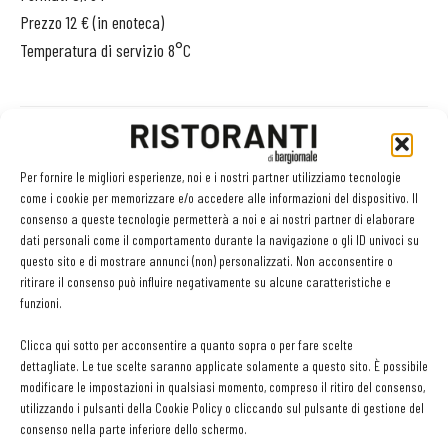
Prezzo 12 € (in enoteca)
Temperatura di servizio 8°C
Per fornire le migliori esperienze, noi e i nostri partner utilizziamo tecnologie
Facebook
Twitter
come i cookie per memorizzare e/o accedere alle informazioni del dispositivo. Il
consenso a queste tecnologie permetterà a noi e ai nostri partner di elaborare
dati personali come il comportamento durante la navigazione o gli ID univoci su
questo sito e di mostrare annunci (non) personalizzati. Non acconsentire o
LEGGI ANCHE
ritirare il consenso può influire negativamente su alcune caratteristiche e
funzioni.
Export del vino in frenata: dazi Usa e domanda
Clicca qui sotto per acconsentire a quanto sopra o per fare scelte
debole pesano sulle denominazioni europee
dettagliate. Le tue scelte saranno applicate solamente a questo sito. È possibile
modificare le impostazioni in qualsiasi momento, compreso il ritiro del consenso,
utilizzando i pulsanti della Cookie Policy o cliccando sul pulsante di gestione del
Bisol1542 Brut, Valdobbiadene Prosecco Superiore
consenso nella parte inferiore dello schermo.
Docg, Bisol