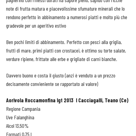
paglierino con riflessi dorati ha sapore pieno, sapido con ricche
note di frutta matura e piacevolissime sfumature minerali che lo
rendono perfetto in abbinamento a numerosi piatti e molto più che
gradevole per un aperitivo estivo
Ben pochi limiti di abbinamento. Perfetto con pesci alla griglia,
frutti di mare, primi piatti con crostacei, è ottimo su torte salate,
verdure ripiene, frittate alle erbe e grigliate di carni bianche.
Davvero buono e costa il giusto (anzi è venduto a un prezzo
decisamente convieniente se rapportato al valore)
Aorivola Roccamonfina Igt 2013 I Cacciagalli, Teano (Ce)
Regione Campania
Uve Falanghina
Alcol 13,50%
Formati 0,75 l