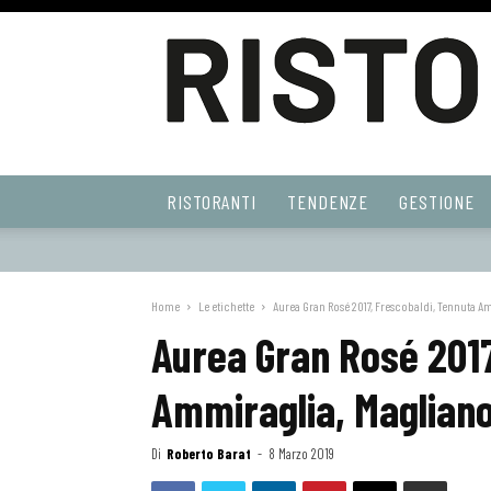
Ristoranti
RISTORANTI
TENDENZE
GESTIONE
Web
Home
Le etichette
Aurea Gran Rosé 2017, Frescobaldi, Tennuta A
Aurea Gran Rosé 2017
Ammiraglia, Magliano
Di
Roberto Barat
-
8 Marzo 2019