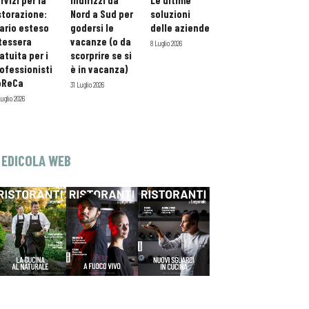
rvizi per la
indirizzi da
Le ultime
storazione:
Nord a Sud per
soluzioni
ario esteso
godersi le
delle aziende
tessera
vacanze (o da
8 Luglio 2026
atuita per i
scorprire se si
ofessionisti
è in vacanza)
oReCa
31 Luglio 2026
Luglio 2026
EDICOLA WEB