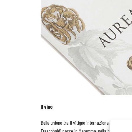
Il vino
Bella unione tra il vitigno internazionale (e rosso)
Frescobaldi nasce in Maremma, nella bella tenuta 