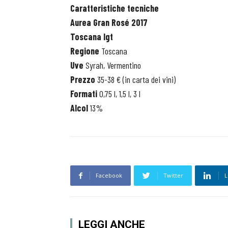
Caratteristiche tecniche
Aurea Gran Rosé 2017
Toscana Igt
Regione
Toscana
Uve
Syrah, Vermentino
Prezzo
35-38 € (in carta dei vini)
Formati
0,75 l, 1,5 l, 3 l
Alcol
13%
Facebook
Twitter
L
LEGGI ANCHE