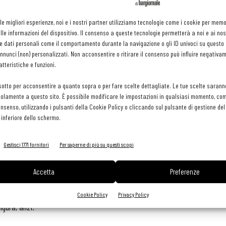
questa zona - ha spiegato Lamberto Frescobaldi durante
 le migliori esperienze, noi e i nostri partner utilizziamo tecnologie come i cookie per mem
tampa -. Volevamo dar vita a un Rosé, in questo
le informazioni del dispositivo. Il consenso a queste tecnologie permetterà a noi e ai nos
rocedimenti enologici in parte estranei alla Toscana, ma che
e dati personali come il comportamento durante la navigazione o gli ID univoci su questo s
ondere alla perfezionee dar così vita a un grande vino».
nunci (non) personalizzati. Non acconsentire o ritirare il consenso può influire negativa
tteristiche e funzioni.
tta fresca e spezie (donate prima dalla fermentazione in legno in
sotto per acconsentire a quanto sopra o per fare scelte dettagliate. Le tue scelte sarann
'affinamento in barrique per ben 20 mesi). Al naso mostra poi una
olamente a questo sito. È possibile modificare le impostazioni in qualsiasi momento, com
consenso, utilizzando i pulsanti della Cookie Policy o cliccando sul pulsante di gestione d
saline e minerali e da una notevole freschezza. In
 inferiore dello schermo.
na bella persistenza e una buona sapidità.
Gestisci 1771 fornitori
Per saperne di più su questi scopi
Accetta
Preferenze
primi piatti conditi con sughi di verdure. Nell'insieme è un Rosé
ente acidulati (con succo di lime o arancia), ai primi piatti di
Cookie Policy
Privacy Policy
igura, anzi.