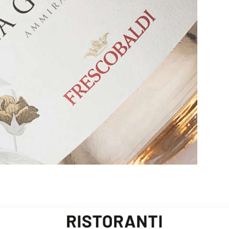
 Syrah e l’autoctono (e bianco) Vermentino l'Aurea Gran Rosé
grossetana dei Frescobaldi. «Un vino completamente diverso da