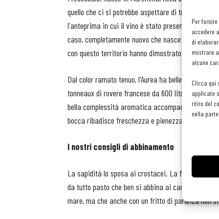
quello che ci si potrebbe aspettare di trovare in 
Per fornire
l'anteprima in cui il vino è stato presentato alla s
accedere al
caso, completamente nuovo che nasce da vitigni e p
di elaborar
con questo territorio hanno dimostrato di sapersi f
mostrare an
alcune cara
Dal color ramato tenuo, l'Aurea ha belle note di fru
Clicca qui 
tonneaux di rovere francese da 600 litri e poi dall
applicate s
ritiro del 
bella complessità aromatica accompagnata da note 
nella parte
bocca ribadisce freschezza e pienezza gustativa, u
I nostri consigli di abbinamento
La sapidità lo sposa ai crostacei. La freschezza a 
da tutto pasto che ben si abbina ai carpacci leggerm
mare, ma che anche con un fritto di paranza non sf