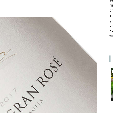
se
ri
or
e 
gr
pr
H
29 