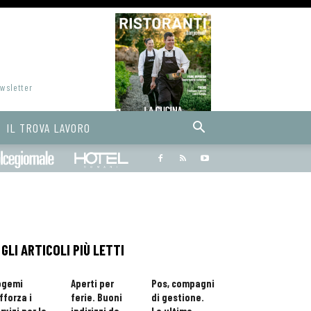
ewsletter
IL TROVA LAVORO
Bargiornale
dolcegiornale
Hoteldomani
GLI ARTICOLI PIÙ LETTI
ogemi
Aperti per
Pos, compagni
fforza i
ferie. Buoni
di gestione.