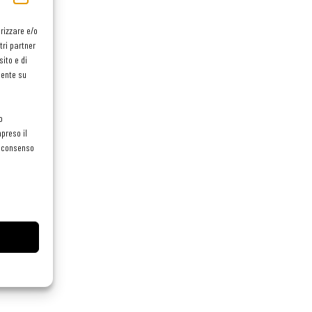
orizzare e/o
tri partner
ito e di
mente su
o
preso il
el consenso