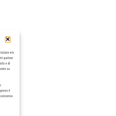
orizzare e/o
tri partner
ito e di
mente su
o
preso il
el consenso