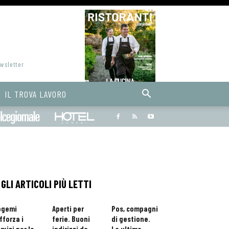
ewsletter
IL TROVA LAVORO
Bargiornale
dolcegiornale
Hoteldomani
GLI ARTICOLI PIÙ LETTI
ogemi
Aperti per
Pos, compagni
fforza i
ferie. Buoni
di gestione.