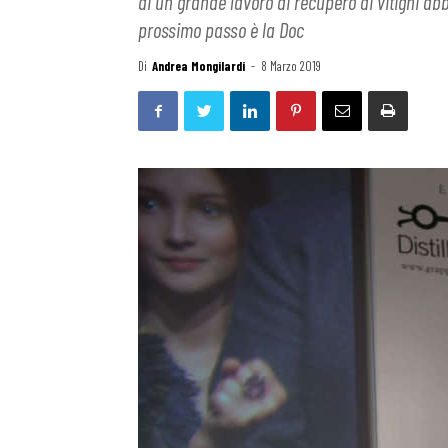
di un grande lavoro di recupero di vitigni abba
prossimo passo è la Doc
Di
Andrea Mongilardi
-
8 Marzo 2019