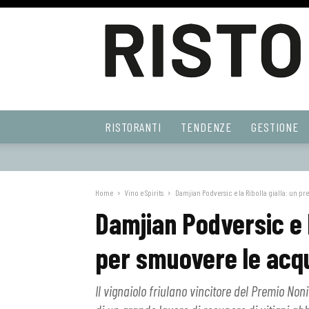
Ristoranti
RISTORANTI
TENDENZE
GESTIONE
Web
Home
Vino e Spirits
Damjian Podversic e la Ribolla gialla: un p
Damjian Podversic e l
per smuovere le acq
Il vignaiolo friulano vincitore del Premio Non