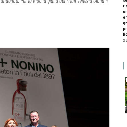
ndonati. Per la Ribolla gialla del Friuli Venezia Giulia il
se
ri
or
e 
gr
pr
H
29 