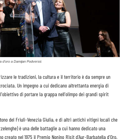
la d'oro a Damijan Podversic
zzare le tradizioni, la cultura e il territorio è da sempre un
 crociata. Un impegno a cui dedicano altrettanta energia di
'obiettivo di portare la grappa nell'olimpo dei grandi spirit
ono del Friuli-Venezia Giulia, e di altri antichi vitigni locali che
elenghe) è una delle battaglie a cui hanno dedicato una
o creato nel 1975 il Premio Nonino Risit d'Aur-Barbatella d'Oro,