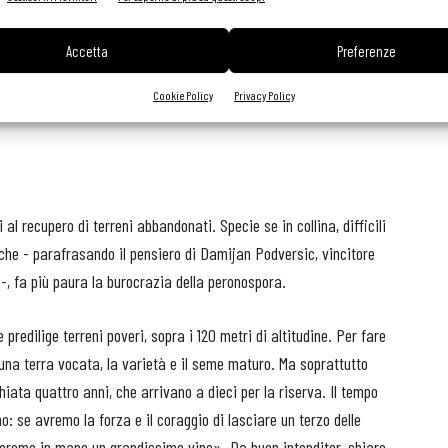
ibadire - lo ha fatto Giannola Nonino con la passione che la
dente della Regione - l'urgenza di attribuire la Doc per la
Accetta
Preferenze
ivamente per il territorio del Friuli Venezia Giulia (il caso Tocai
Cookie Policy
Privacy Policy
vono fare la loro parte, trovando l’accordo sul disciplinare di
l recupero di terreni abbandonati. Specie se in collina, difficili
che - parafrasando il pensiero di Damijan Podversic, vincitore
-, fa più paura la burocrazia della peronospora.
 predilige terreni poveri, sopra i 120 metri di altitudine. Per fare
una terra vocata, la varietà e il seme maturo. Ma soprattutto
hiata quattro anni, che arrivano a dieci per la riserva. Il tempo
o: se avremo la forza e il coraggio di lasciare un terzo delle
overemo in mano un grandissimo vino». Da buon intenditor, chiare