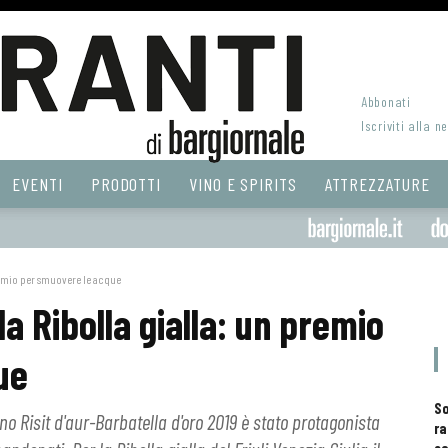
Abbonati
Iscriviti alla n
EVENTI
PRODOTTI
VINO E SPIRITS
ATTREZZATURE
remio per smuovere le acque
a Ribolla gialla: un premio
ue
S
ino Risit d'aur-Barbatella d'oro 2019 è stato protagonista
ra