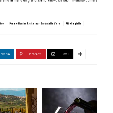
ino
Premio Nonino Risit d'aur-Barbatella d'oro
Ribolla gialla
inkedin
Pinterest
Email