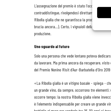
L’assegnazione del premio è stato l'occasione per r
contraddistingue, rivolgendosi direttamente al Presi
Ribolla gialla che ne garantisca la produzione esclus
brucia ancora...). Certo, i vignaioli della Regione de
produzione.
Uno sguardo al futuro
Solo una persona che vede lontano poteva dedicarsi a
da lavorare. Ma prima ancora da recuperare, visto 
del Premio Nonino Risit d'Aur-Barbatella d'Oro 2019 
«La Ribolla gialla è un vitigno basale - spiega - che
un grande vino, da sempre, occorrono tre elementi: 
occorre tempo: la nostra Ribolla gialla viene invecc
è l'elemento indispensabile per creare un grande vin
bottiglie al muro per venderle tra 25-30 anni ci tr