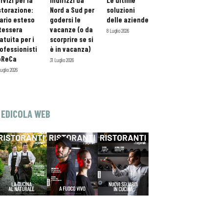
rvizi per la
indirizzi da
Le ultime
storazione:
Nord a Sud per
soluzioni
ario esteso
godersi le
delle aziende
tessera
vacanze (o da
8 Luglio 2026
atuita per i
scorprire se si
ofessionisti
è in vacanza)
oReCa
31 Luglio 2026
Luglio 2026
EDICOLA WEB