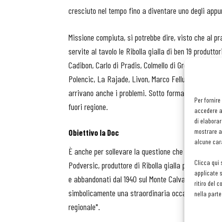
cresciuto nel tempo fino a diventare uno degli appunt
Missione compiuta, si potrebbe dire, visto che al p
servite al tavolo le Ribolla gialla di ben 19 produtt
Cadibon, Carlo di Pradis, Colmello di Grotta, Crastin
Polencic, La Rajade, Livon, Marco Felluga, Primosic
arrivano anche i problemi. Sotto forma, in questo cas
Per fornire
fuori regione.
accedere al
di elaborar
mostrare an
Obiettivo la Doc
alcune cara
È anche per sollevare la questione che quest'anno 
Clicca qui 
Podversic, produttore di Ribolla gialla protagonista 
applicate s
e abbandonati dal 1940 sul Monte Calvario, nel goriz
ritiro del 
simbolicamente una straordinaria occasione di ricer
nella parte
regionale".