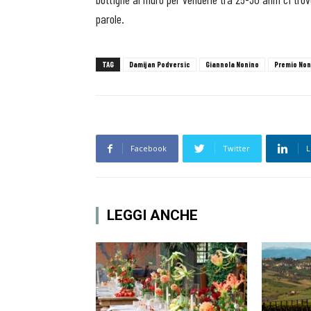
parole.
TAG
Damijan Podversic
Giannola Nonino
Premio Non
Facebook
Twitter
L
LEGGI ANCHE