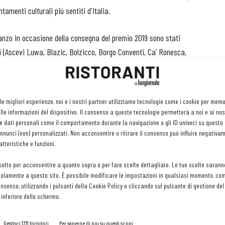
amenti culturali più sentiti d'Italia.
ranzo in occasione della consegna del premio 2019 sono stati
ori (Ascevi Luwa, Blazic, Bolzicco, Borgo Conventi, Ca’ Ronesca,
, Damijan Podversic, Eugenio Collavini, Gradis’ciutta, Isidoro
, Tenuta Stella, Venica&Venica). A volte, si sa, col successo
o, di un moltiplicarsi di vigneti coltivati a Ribolla Gialla anche
 le migliori esperienze, noi e i nostri partner utilizziamo tecnologie come i cookie per mem
le informazioni del dispositivo. Il consenso a queste tecnologie permetterà a noi e ai nos
e dati personali come il comportamento durante la navigazione o gli ID univoci su questo s
nunci (non) personalizzati. Non acconsentire o ritirare il consenso può influire negativa
tteristiche e funzioni.
il Premio Nonino Risit d'Aur-Barbatella d'Oro è andato a Damijan
sotto per acconsentire a quanto sopra o per fare scelte dettagliate. Le tue scelte sarann
di un grande lavoro di recupero di terreni vocati alla viticultura
olamente a questo sito. È possibile modificare le impostazioni in qualsiasi momento, com
iano. "Il suo lavoro - dice la motivazione - rappresenta
consenso, utilizzando i pulsanti della Cookie Policy o cliccando sul pulsante di gestione d
ca e una delle espressioni più genuine del mondo vitivinicolo
 inferiore dello schermo.
Gestisci 1771 fornitori
Per saperne di più su questi scopi