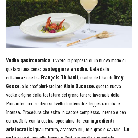
Vodka gastronomica
. Ovvero la proposta di un nuovo modo di
gustarsi una cena:
pasteggiare a vodka.
Nata dalla
collaborazione tra
François Thibault
, maître de Chai di
Grey
Goose
, e lo chef pluri-stellato
Alain Ducasse
, questa nuova
vodka origina dalla tostatura del grano tenero invernale della
Piccardia con tre diversi livelli di intensità: leggera, media e
intensa. Procedura che esita in sapore complesso, intenso e ben
compatibile con la cucina, specialmente con
ingredienti
aristocratici
quali tartufo, aragosta blu, fois gras e caviale.
Le
note
sono di vaniglia fresca e fiori, caramello e mandorle,