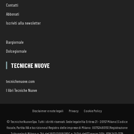
Contatti
Abbonati
Iscriviti alla newsletter
Bargiornale
Dolcegiornale
TECNICHE NUOVE
tecnichenuove.com
I libri Tecniche Nuove
Disclaimer e note legali
Privacy
Cookie Policy
© Tecniche Nuove Spa. Tutti i diritti riservati. Sede legale Via Eritrea 21 - 20157 Milano | Codice
fiscale, Partita IVA e Iscrizione al Registro delle imprese di Milano: 00753480151 | Registrazione
Tribunale di Milano n. 744 del 16/12/2008 | ROC n. 24344 dell’17 marzo 2014. ISSN 2421-3179