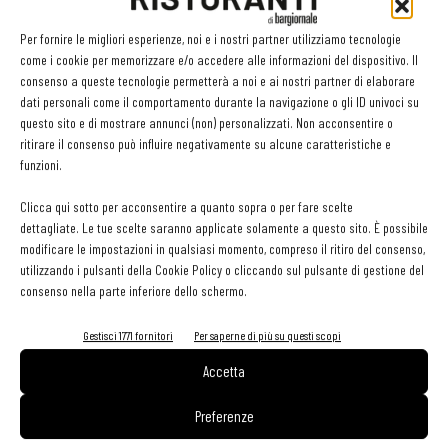
2 cl Grey Goose interpreted by Ducasse
Una goccia di Bitter al cioccolato (utilizzare più gocce per rendere
Per fornire le migliori esperienze, noi e i nostri partner utilizziamo tecnologie
come i cookie per memorizzare e/o accedere alle informazioni del dispositivo. Il
il sapore più intenso)
consenso a queste tecnologie permetterà a noi e ai nostri partner di elaborare
dati personali come il comportamento durante la navigazione o gli ID univoci su
Proposta di abbinamento con il food
questo sito e di mostrare annunci (non) personalizzati. Non acconsentire o
ritirare il consenso può influire negativamente su alcune caratteristiche e
Tartare di manzo fassone, fave e pecorino Blinis con scampo
funzioni.
crudo, melanzana affumicata e ginger Selezione di grissini
piemontesi. Drink di accompagnamento: Lady Goose e Ggds.
Clicca qui sotto per acconsentire a quanto sopra o per fare scelte
dettagliate. Le tue scelte saranno applicate solamente a questo sito. È possibile
modificare le impostazioni in qualsiasi momento, compreso il ritiro del consenso,
Cena
utilizzando i pulsanti della Cookie Policy o cliccando sul pulsante di gestione del
Entrée
: Sgombro affumicato, foi gras, pesca e basilico Drink di
consenso nella parte inferiore dello schermo.
accompagnamento: Grey Goose New Sour by Ducasse
Gestisci 1771 fornitori
Per saperne di più su questi scopi
Main Course
: Astice alla catalana e caviale calvisius Drink di
accompagnamento: Grey Goose Wine by Ducasse
Accetta
Dessert: Cremoso al cioccolato al frutto della passione, chantilly
Preferenze
tahiti e gelatina all’albicocca Drink di accompagnamento: Grey