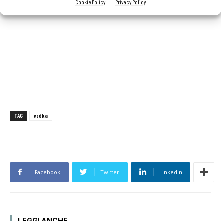
Goose Ducasse Martini
Cookie Policy
Privacy Policy
TAG
vodka
Facebook
Twitter
Linkedin
LEGGI ANCHE