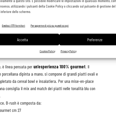
olamente a questo sito. È possibile modificare le impostazioni in qualsiasi momento, com
consenso, utilizzando i pulsanti della Cookie Policy o cliccando sul pulsante di gestione d
 inferiore dello schermo.
Gestisci 1771 fornitori
Per saperne di più su questi scopi
Accetta
Preferenze
Cookie Policy
Privacy Policy
e, è linea pensata per
un’esperienza 100% gourmet
. Il
ne porcellana dipinta a mano, si compone di grandi piatti ovali e
pletato da cereal bowl e insalatiera. Per una mise-en-place
ana consiglia il mix and match dei piatti nelle tonalità blu con
.
nce, B-rush è composta da:
gourmet cm 27