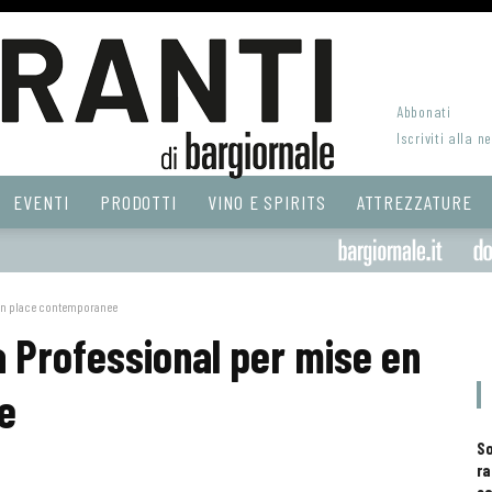
Abbonati
Iscriviti alla n
EVENTI
PRODOTTI
VINO E SPIRITS
ATTREZZATURE
e en place contemporanee
a Professional per mise en
e
S
ra