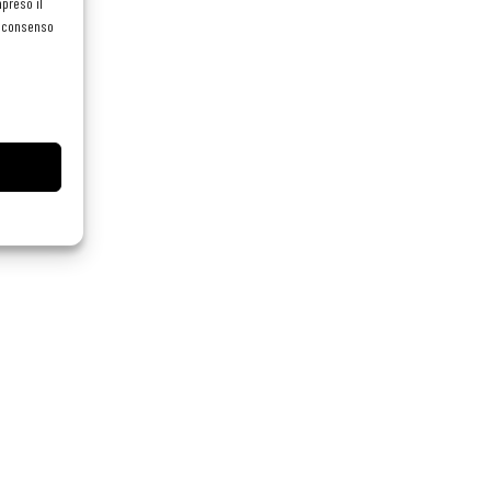
preso il
el consenso