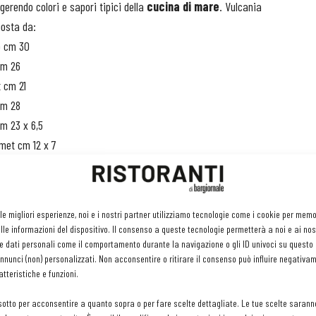
ggerendo colori e sapori tipici della
cucina di mare
. Vulcania
osta da:
o cm 30
cm 26
t cm 21
cm 28
m 23 x 6,5
met cm 12 x 7
 linea di piatti, sempre in
 le migliori esperienze, noi e i nostri partner utilizziamo tecnologie come i cookie per mem
onzo. È l’ideale per una
le informazioni del dispositivo. Il consenso a queste tecnologie permetterà a noi e ai nos
rte legame con i prodotti
e dati personali come il comportamento durante la navigazione o gli ID univoci su questo s
nunci (non) personalizzati. Non acconsentire o ritirare il consenso può influire negativa
e delle forme, tonde e
tteristiche e funzioni.
che rende più dinamica la
 è composta da:
sotto per acconsentire a quanto sopra o per fare scelte dettagliate. Le tue scelte sarann