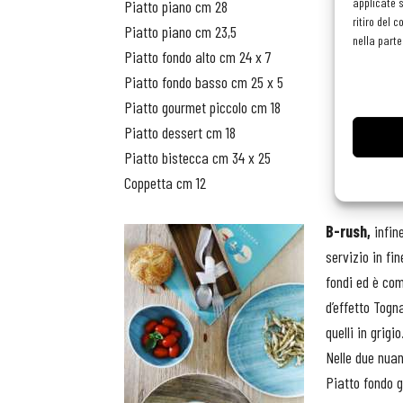
applicate s
Piatto piano cm 28
ritiro del 
Piatto piano cm 23,5
nella parte
Piatto fondo alto cm 24 x 7
Piatto fondo basso cm 25 x 5
Piatto gourmet piccolo cm 18
Piatto dessert cm 18
Piatto bistecca cm 34 x 25
Coppetta cm 12
B-rush,
infin
servizio in fi
fondi ed è com
d’effetto Togn
quelli in grigio
Nelle due nua
Piatto fondo 