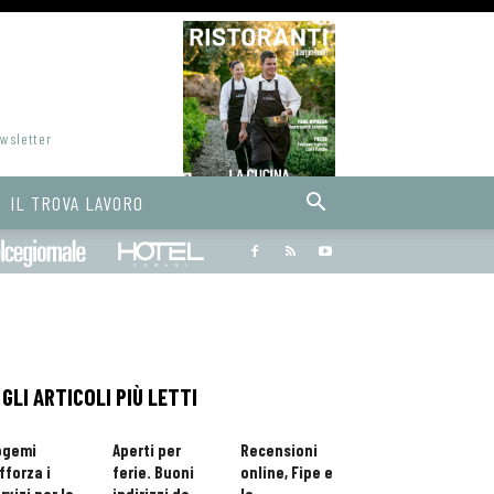
ewsletter
IL TROVA LAVORO
Bargiornale
dolcegiornale
Hoteldomani
GLI ARTICOLI PIÙ LETTI
ogemi
Aperti per
Recensioni
fforza i
ferie. Buoni
online, Fipe e