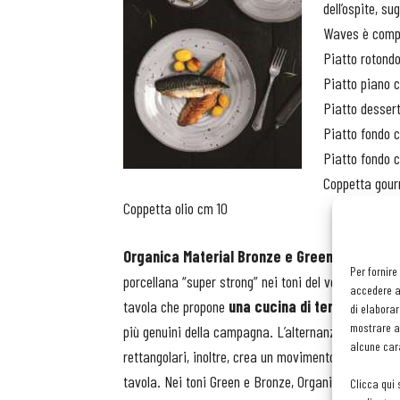
dell’ospite, su
Waves è comp
Piatto rotond
Piatto piano 
Piatto desser
Piatto fondo 
Piatto fondo c
Coppetta gour
Coppetta olio cm 10
Organica Material Bronze e Green
è invece una
Per fornire
porcellana “super strong” nei toni del verde e del br
accedere al
tavola che propone
una cucina di terra
con un fo
di elaborar
mostrare an
più genuini della campagna. L’alternanza dei colori 
alcune cara
rettangolari, inoltre, crea un movimento piacevole 
tavola. Nei toni Green e Bronze, Organica Material
Clicca qui 