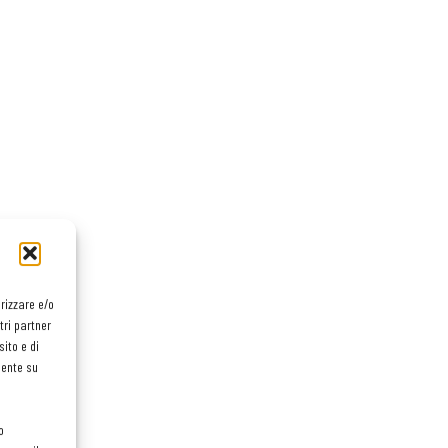
orizzare e/o
tri partner
ito e di
mente su
o