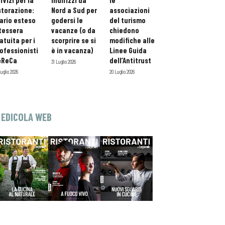
rvizi per la
indirizzi da
le
storazione:
Nord a Sud per
associazioni
ario esteso
godersi le
del turismo
tessera
vacanze (o da
chiedono
atuita per i
scorprire se si
modifiche alle
ofessionisti
è in vacanza)
Linee Guida
oReCa
dell’Antitrust
31 Luglio 2026
Luglio 2026
20 Luglio 2026
EDICOLA WEB