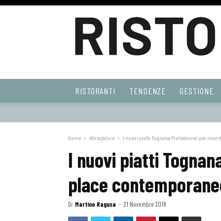
Ristoranti
RISTORANTI
TENDENZE
GESTIONE
Web
Home
Attrezzature
I nuovi piatti Tognana Professional per mis
I nuovi piatti Tognan
place contemporane
Di
Martino Ragusa
-
21 Novembre 2018