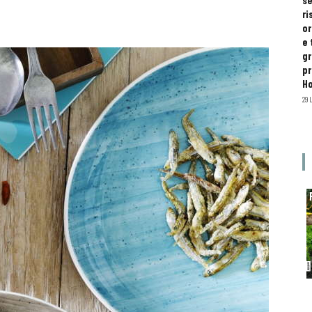
se
ri
or
e 
gr
pr
H
29 