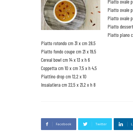
Piatto ovale p
Piatto ovale p
Piatto ovale p
Piatto dessert
Piatto piano 
Piatto rotondo cm 31 x cm 28,5
Piatto fondo coupe cm 21 x 19,5
Cereal bowl cm 14 x 13 x h 6
Coppetta cm 10 x cm 7,5 x h 4,5
Piattino drop cm 12,2 x 10
Insalatiera cm 22,5 x 21,2 x h 8
Facebook
Twitter
L