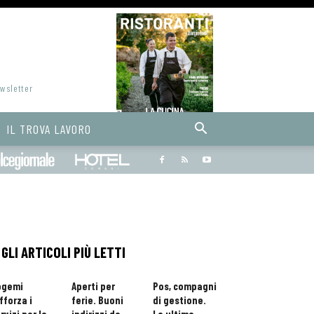
ewsletter
IL TROVA LAVORO
Bargiornale
dolcegiornale
Hoteldomani
GLI ARTICOLI PIÙ LETTI
ogemi
Aperti per
Pos, compagni
fforza i
ferie. Buoni
di gestione.