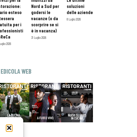
rvizi per la
indirizzi da
Le ultime
storazione:
Nord a Sud per
soluzioni
ario esteso
godersi le
delle aziende
tessera
vacanze (o da
8 Luglio 2026
atuita per i
scorprire se si
ofessionisti
è in vacanza)
oReCa
31 Luglio 2026
Luglio 2026
EDICOLA WEB