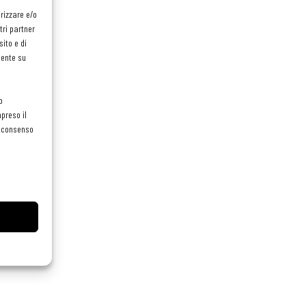
orizzare e/o
tri partner
ito e di
mente su
o
preso il
el consenso