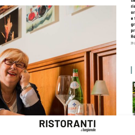
se
ri
or
e 
gr
pr
H
29 