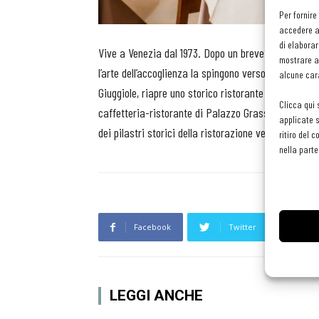
Per fornire
accedere al
di elaborar
Vive a Venezia dal 1973. Dopo un breve periodo di la
mostrare an
l’arte dell’accoglienza la spingono verso nuovi orizz
alcune cara
Giuggiole, riapre uno storico ristorante di Rialto, c
Clicca qui 
caffetteria-ristorante di Palazzo Grassi, oltre a im
applicate s
dei pilastri storici della ristorazione veneziana.
ritiro del 
nella parte
Facebook
Twitter
L
LEGGI ANCHE