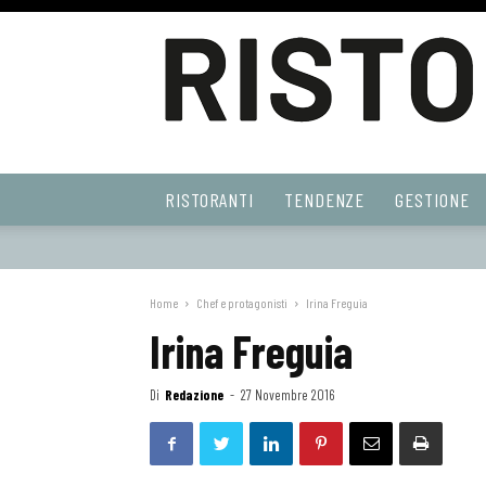
Ristoranti
RISTORANTI
TENDENZE
GESTIONE
Web
Home
Chef e protagonisti
Irina Freguia
Irina Freguia
Di
Redazione
-
27 Novembre 2016