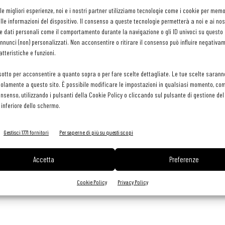
 le migliori esperienze, noi e i nostri partner utilizziamo tecnologie come i cookie per mem
le informazioni del dispositivo. Il consenso a queste tecnologie permetterà a noi e ai nos
e dati personali come il comportamento durante la navigazione o gli ID univoci su questo s
voro in ufficio, la passione per la cucina, la cultura veneziana e
nunci (non) personalizzati. Non acconsentire o ritirare il consenso può influire negativa
onti. Dopo il Bar Sottosopra, il CrePizza, e il ristorante Brodo di
tteristiche e funzioni.
hiuso da tempo: nasce il Vecio Fritolin. Nel frattempo, segue la
sotto per acconsentire a quanto sopra o per fare scelte dettagliate. Le tue scelte sarann
portanti catering e cene di gala, fino al 2011. È considerata uno
olamente a questo sito. È possibile modificare le impostazioni in qualsiasi momento, com
consenso, utilizzando i pulsanti della Cookie Policy o cliccando sul pulsante di gestione d
 inferiore dello schermo.
Gestisci 1771 fornitori
Per saperne di più su questi scopi
Accetta
Preferenze
inkedin
Pinterest
Email
Cookie Policy
Privacy Policy