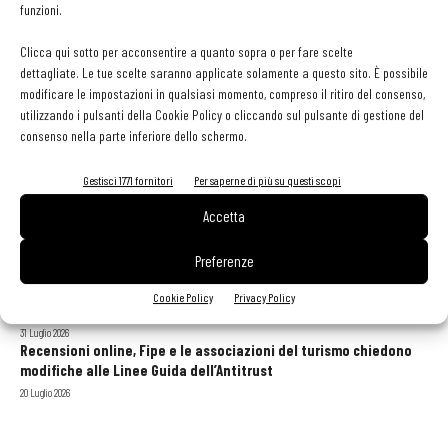
funzioni.
Clicca qui sotto per acconsentire a quanto sopra o per fare scelte
dettagliate. Le tue scelte saranno applicate solamente a questo sito. È possibile
modificare le impostazioni in qualsiasi momento, compreso il ritiro del consenso,
utilizzando i pulsanti della Cookie Policy o cliccando sul pulsante di gestione del
consenso nella parte inferiore dello schermo.
GLI ARTICOLI PIÙ LETTI
Gestisci 1771 fornitori
Per saperne di più su questi scopi
Accetta
Sogemi rafforza i servizi per la ristorazione: orario esteso e
tessera gratuita per i professionisti HoReCa
Preferenze
29 Luglio 2026
Aperti per ferie. Buoni indirizzi da Nord a Sud per godersi le
Cookie Policy
Privacy Policy
vacanze (o da scorprire se si è in vacanza)
31 Luglio 2026
Recensioni online, Fipe e le associazioni del turismo chiedono
modifiche alle Linee Guida dell’Antitrust
20 Luglio 2026