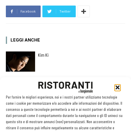
Facebook
Twitter
LEGGI ANCHE
Kim Ki
Giuseppe Auricchio
Per fornire le migliori esperienze, noi e i nostri partner utilizziamo tecnologie
come i cookie per memorizzare e/o accedere alle informazioni del dispositivo. Il
consenso a queste tecnologie permetterà a noi e ai nostri partner di elaborare
Ciccio Sultano diventa Cavaliere al Merito della
dati personali come il comportamento durante la navigazione o gli ID univoci su
Repubblica Italiana
questo sito e di mostrare annunci (non) personalizzati. Non acconsentire o
ritirare il consenso può influire negativamente su alcune caratteristiche e