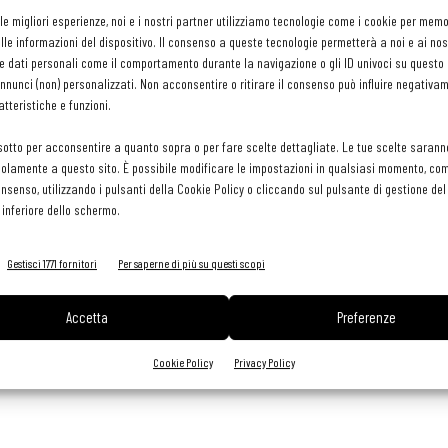
 le migliori esperienze, noi e i nostri partner utilizziamo tecnologie come i cookie per mem
le informazioni del dispositivo. Il consenso a queste tecnologie permetterà a noi e ai nos
e dati personali come il comportamento durante la navigazione o gli ID univoci su questo s
di in celebri ristoranti cittadini come Grimoud, Villa Mabapa e Il
nunci (non) personalizzati. Non acconsentire o ritirare il consenso può influire negativa
 conoscenza delle materie prime lagunari. Apprezzato per la sua
tteristiche e funzioni.
ione, conquista prestigiosi riconoscimenti alle Olimpiadi e ai
sotto per acconsentire a quanto sopra o per fare scelte dettagliate. Le tue scelte sarann
tel Agli Alboretti, dove è anche gestore, diventa consulente per
olamente a questo sito. È possibile modificare le impostazioni in qualsiasi momento, com
consenso, utilizzando i pulsanti della Cookie Policy o cliccando sul pulsante di gestione d
 inferiore dello schermo.
Gestisci 1771 fornitori
Per saperne di più su questi scopi
Accetta
Preferenze
inkedin
Pinterest
Email
Cookie Policy
Privacy Policy