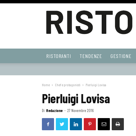
Ristoranti
RISTORANTI
TENDENZE
GESTIONE
Web
Home
Chef e protagonisti
Pierluigi Lovisa
Pierluigi Lovisa
Di
Redazione
-
27 Novembre 2016