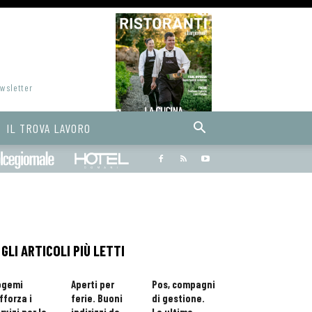
ewsletter
IL TROVA LAVORO
Bargiornale
dolcegiornale
Hoteldomani
GLI ARTICOLI PIÙ LETTI
ogemi
Aperti per
Pos, compagni
fforza i
ferie. Buoni
di gestione.