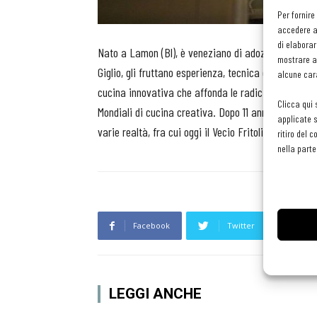
Per fornire
accedere al
di elaborar
Nato a Lamon (Bl), è veneziano di adozione. Gli esor
mostrare an
Giglio, gli fruttano esperienza, tecnica e profonda
alcune cara
cucina innovativa che affonda le radici nella tradiz
Clicca qui 
Mondiali di cucina creativa. Dopo 11 anni presso l’Ho
applicate s
varie realtà, fra cui oggi il Vecio Fritolin.
ritiro del 
nella parte
Facebook
Twitter
L
LEGGI ANCHE