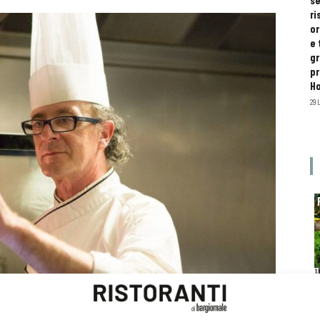
se
ri
or
e 
gr
pr
H
29 