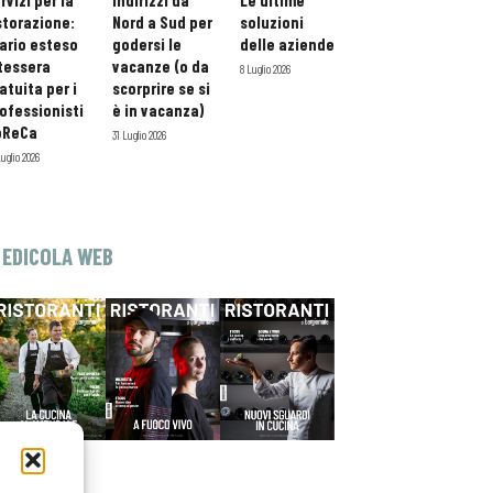
rvizi per la
indirizzi da
Le ultime
storazione:
Nord a Sud per
soluzioni
ario esteso
godersi le
delle aziende
tessera
vacanze (o da
8 Luglio 2026
atuita per i
scorprire se si
ofessionisti
è in vacanza)
oReCa
31 Luglio 2026
Luglio 2026
EDICOLA WEB