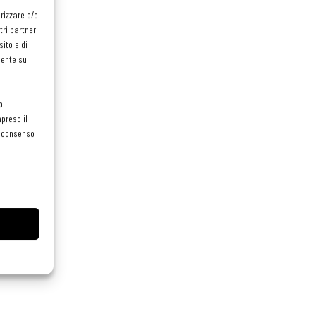
orizzare e/o
tri partner
ito e di
mente su
o
preso il
el consenso