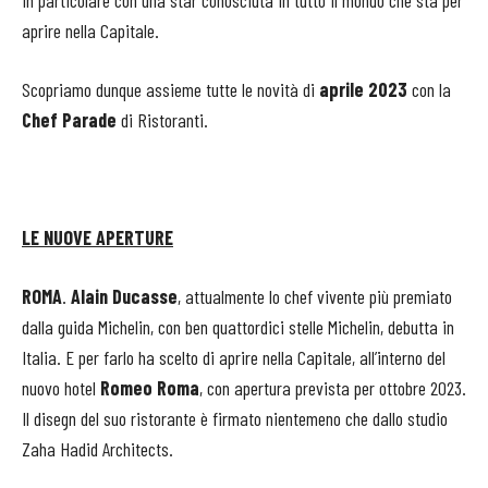
In particolare con una star conosciuta in tutto il mondo che sta per
aprire nella Capitale.
Scopriamo dunque assieme tutte le novità di
aprile 2023
con la
Chef Parade
di Ristoranti.
LE NUOVE APERTURE
ROMA
.
Alain Ducasse
, attualmente lo chef vivente più premiato
dalla guida Michelin, con ben quattordici stelle Michelin, debutta in
Italia. E per farlo ha scelto di aprire nella Capitale, all’interno del
nuovo hotel
Romeo Roma
, con apertura prevista per ottobre 2023.
Il disegn del suo ristorante è firmato nientemeno che dallo studio
Zaha Hadid Architects.