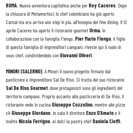
ROMA
. Nuova avventura capitolina anche per
Roy Caceres
. Dopo
la chiusura di Metamorfosi, lo chef colombiano ha già aperto
Carnal ma ora arriva uno step in più, all’insegna del fine dining. Il 12
aprile Caceres ha aperto il ristorante gourmet
Orma
, in
collaborazione con la famiglia Fiengo.
Pier Mario Fiengo
, il figlio
di questa famiglia di imprenditori campani, riveste qui il ruolo di
sous chef, condividendolo con
Giovanni Oliveri
.
MINORI (SALERNO)
. A Minori il nuovo progetto firmato dal
pasticcere e imprenditore Sal De Riso. Si tratta del suo ristorante
Sal De Riso Gourmet
, dove protagonisti sono gli ingredienti del
territorio campano. Proprio accanto alla pasticceria di De Riso, il
ristorante vede in cucina
Giuseppe Cozzolino
, mentre alle pizze
c’è
Giuseppe Giordano
. In sala il direttore
Enzo D’Amato
e il
maître
Nicola Ferrigno
, ai dolci la pastry chef
Daniela Cioffi
.