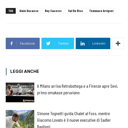
TAG
Alain Ducasse
Roy Caceres
Sal De Riso
Tommaso Arrigoni
Facebook
Twitter
Linkedin
LEGGI ANCHE
A Milano arriva Retrobottega e a Firenze apre Sevi,
primo omakase peruviano
Simone Tognetti guida Chalet al Foss, mentre
Giacomo Lovato è il nuove executive di Sadler
Baglioni