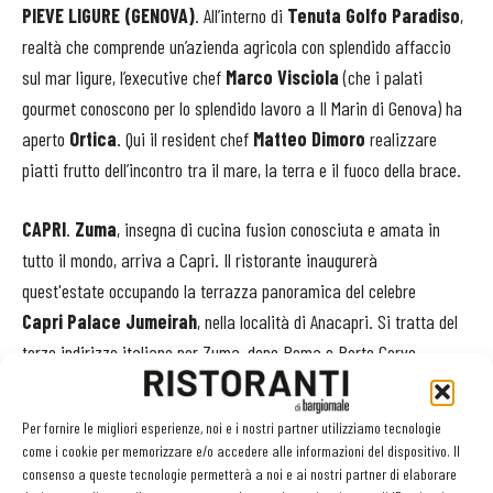
PIEVE LIGURE (GENOVA)
. All’interno di
Tenuta Golfo Paradiso
,
realtà che comprende un’azienda agricola con splendido affaccio
sul mar ligure, l’executive chef
Marco Visciola
(che i palati
gourmet conoscono per lo splendido lavoro a Il Marin di Genova) ha
aperto
Ortica
. Qui il resident chef
Matteo Dimoro
realizzare
piatti frutto dell’incontro tra il mare, la terra e il fuoco della brace.
CAPRI
.
Zuma
, insegna di cucina fusion conosciuta e amata in
tutto il mondo, arriva a Capri. Il ristorante inaugurerà
quest'estate occupando la terrazza panoramica del celebre
Capri Palace Jumeirah
, nella località di Anacapri. Si tratta del
terzo indirizzo italiano per Zuma, dopo Roma e Porto Cervo.
I CAMBI DI CHEF
Per fornire le migliori esperienze, noi e i nostri partner utilizziamo tecnologie
come i cookie per memorizzare e/o accedere alle informazioni del dispositivo. Il
VENEZIA
. Cambio allo
Splendid Venice - Starhotels
consenso a queste tecnologie permetterà a noi e ai nostri partner di elaborare