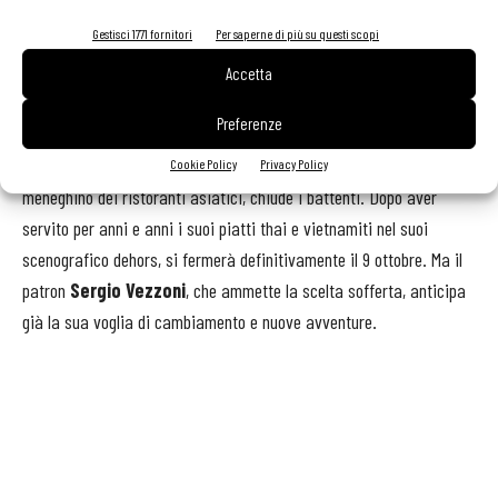
occupato del ristorante del Castello di Fighine, la cui consulenza
Gestisci 1771 fornitori
Per saperne di più su questi scopi
era affidata a Heinz Beck.
Accetta
SI SPENGONO
Preferenze
MILANO
.
Shambala
, una delle insegne più note nel panorama
Cookie Policy
Privacy Policy
meneghino dei ristoranti asiatici, chiude i battenti. Dopo aver
servito per anni e anni i suoi piatti thai e vietnamiti nel suoi
scenografico dehors, si fermerà definitivamente il 9 ottobre. Ma il
patron
Sergio Vezzoni
, che ammette la scelta sofferta, anticipa
già la sua voglia di cambiamento e nuove avventure.