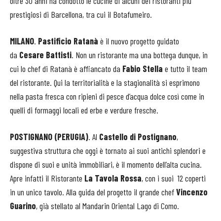
oltre 30 anni ha condotto le cucine di alcuni dei ristoranti più
prestigiosi di Barcellona, tra cui il Botafumeiro.
MILANO
.
Pastificio Ratanà
è il nuovo progetto guidato
da
Cesare Battisti
. Non un ristorante ma una bottega dunque, in
cui lo chef di Ratanà è affiancato da
Fabio Stella
e tutto il team
del ristorante. Qui la territorialità e la stagionalità si esprimono
nella pasta fresca con ripieni di pesce d’acqua dolce così come in
quelli di formaggi locali ed erbe e verdure fresche.
POSTIGNANO (PERUGIA)
. Al
Castello di Postignano
,
suggestiva struttura che oggi è tornato ai suoi antichi splendori e
dispone di suoi e unità immobiliari, è il momento dell’alta cucina.
Apre infatti il Ristorante
La Tavola Rossa
, con i suoi 12 coperti
in un unico tavolo. Alla guida del progetto il grande chef
Vincenzo
Guarino
, già stellato al Mandarin Oriental Lago di Como.