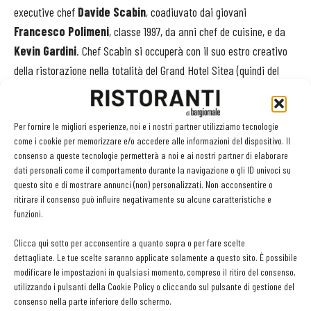
executive chef
Davide Scabin
, coadiuvato dai giovani
Francesco Polimeni
, classe 1997, da anni chef de cuisine, e da
Kevin Gardini
. Chef Scabin si occuperà con il suo estro creativo
della ristorazione nella totalità del Grand Hotel Sitea (quindi del
ristorante stellato Il Carignano e il bistrot Carignano Pop), del
Royal Palace Suites e del Carignano Banqueting.
Per fornire le migliori esperienze, noi e i nostri partner utilizziamo tecnologie
come i cookie per memorizzare e/o accedere alle informazioni del dispositivo. Il
TORINO
. Nel frattempo lo chef
Fabrizio Tesse
ne ha approfittato
consenso a queste tecnologie permetterà a noi e ai nostri partner di elaborare
per gettarsi in una nuova intrigante avventura: è il nuovo chef del
dati personali come il comportamento durante la navigazione o gli ID univoci su
ristorante
La Pista
, sul tetto del Lingotto di Torino. Con settembre,
questo sito e di mostrare annunci (non) personalizzati. Non acconsentire o
ritirare il consenso può influire negativamente su alcune caratteristiche e
il suo arrivo segna un’importante evoluzione nella storia di Gerla
funzioni.
1927, che punta a crescere anche grazie al prezioso contributo dello
chef Tesse.
Clicca qui sotto per acconsentire a quanto sopra o per fare scelte
dettagliate. Le tue scelte saranno applicate solamente a questo sito. È possibile
modificare le impostazioni in qualsiasi momento, compreso il ritiro del consenso,
TORINO
. Entra nel vivo della sua prima stagione allo stellato
utilizzando i pulsanti della Cookie Policy o cliccando sul pulsante di gestione del
Spazio 7 Antonio Romano
. Per alcuni anni il giovane chef si è
consenso nella parte inferiore dello schermo.