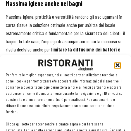
Massima igiene anche nei bagni
Massima igiene, praticità e versatilità rendono gli asciugamani in
carta tissue la soluzione ottimale anche per un’altra del locale
estremamente critica e fondamentale per la sicurezza dei clienti: il
bagno. In tale caso, l’impiego di asciugamani in carta monouso si
rivela decisivo anche per
limitare la diffusione dei batteri e
la loro migrazione sulle superfici di questi ambienti
. A
confermarlo uno studio realizzato nel 2018 dal professor Mark
Wilcox dell’Università di Leeds e dagli ospedali universitari di
Per fornire le migliori esperienze, noi e i nostri partner utilizziamo tecnologie
come i cookie per memorizzare e/o accedere alle informazioni del dispositivo. Il
Leeds, condotto in Francia, Italia e nel Regno Unito, che ha
consenso a queste tecnologie permetterà a noi e ai nostri partner di elaborare
analizzato la portata della contaminazione ambientale nei
bagni
dati personali come il comportamento durante la navigazione o gli ID univoci su
di tre ospedali, uno per Paese, da parte di potenziali
questo sito e di mostrare annunci (non) personalizzati. Non acconsentire o
ritirare il consenso può influire negativamente su alcune caratteristiche e
agenti patogeni batterici in base al metodo di
funzioni.
asciugatura delle mani
. Uno studio incrociato realizzato,
dunque, in ambienti particolarmente severi, in quanto negli ospedali
Clicca qui sotto per acconsentire a quanto sopra o per fare scelte
dettagliate. Le tue scelte saranno applicate solamente a questo sito. È possibile