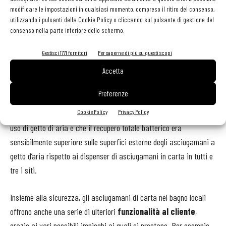
possono diffondersi anche batteri resistenti agli antibiotici. Dopo
modificare le impostazioni in qualsiasi momento, compreso il ritiro del consenso,
una campagna di 12 settimane, durante la quale sono state
utilizzando i pulsanti della Cookie Policy o cliccando sul pulsante di gestione del
condotte 120 sessioni di campionamento in totale per ciascuno dei
consenso nella parte inferiore dello schermo.
tre ospedali, lo studio ha mostrato che
i bagni dove erano
Gestisci 1771 fornitori
Per saperne di più su questi scopi
disponibili asciugamani in carta come metodo per
asciugare le mani dopo averle lavate erano quelli meno
Accetta
contaminati
. In particolare, la ricerca ha dimostrato che la
Preferenze
contaminazione batterica era inferiore nei bagni dove si
utilizzavano asciugamani in carta rispetto a quelli che facevano
Cookie Policy
Privacy Policy
uso di getto di aria e che il recupero totale batterico era
sensibilmente superiore sulle superfici esterne degli asciugamani a
getto d’aria rispetto ai dispenser di asciugamani in carta in tutti e
tre i siti.
Insieme alla sicurezza, gli asciugamani di carta nel bagno locali
offrono anche una serie di ulteriori
funzionalità al cliente
,
grazie ai vari possibili impieghi ai quali si prestano. Per esempio,