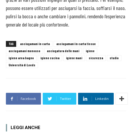
possono essere utilizzati per asciugarsi la faccia, soffiarsi il naso,
pulirsi la bocca o anche cambiare i pannolini, rendendo l’esperienza
generale del locale più confortevole.
TAG
asciugamani in carta
asciugamani in carta tissue
asciugamani monouso
asciugatura delle mani
igiene
igiene area bagno
igiene cucina
igiene mani
sicurezza
studio
Università di Leeds
Facebook
Twitter
Linkedin
LEGGI ANCHE