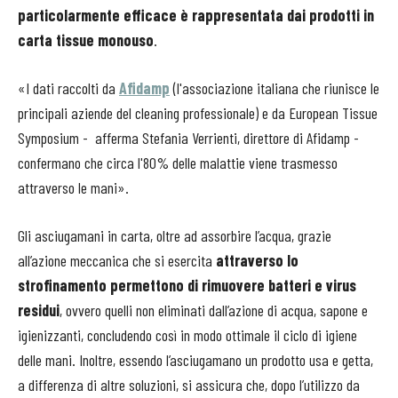
particolarmente efficace è rappresentata dai prodotti in
carta tissue monouso
.
«I dati raccolti da
Afidamp
(l'associazione italiana che riunisce le
principali aziende del cleaning professionale) e da European Tissue
Symposium - afferma Stefania Verrienti, direttore di Afidamp -
confermano che circa l'80% delle malattie viene trasmesso
attraverso le mani».
Gli asciugamani in carta, oltre ad assorbire l’acqua, grazie
all’azione meccanica che si esercita
attraverso lo
strofinamento permettono di rimuovere batteri e virus
residui
, ovvero quelli non eliminati dall’azione di acqua, sapone e
igienizzanti, concludendo così in modo ottimale il ciclo di igiene
delle mani. Inoltre, essendo l’asciugamano un prodotto usa e getta,
a differenza di altre soluzioni, si assicura che, dopo l’utilizzo da