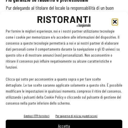
Pur delegando al titolare del locale la responsabilità di un buon
livello di pulizia, l’intervistato non rinuncia ad avere delle opinioni
su come ottenerlo. L’atto di pulire viene visto come una professione
vera e propria, che implica regole, diritti e strumenti. Chi pulisce un
Per fornire le migliori esperienze, noi e i nostri partner utilizziamo tecnologie
come i cookie per memorizzare e/o accedere alle informazioni del dispositivo. Il
locale pubblico dovrebbe avere un contratto di lavoro regolare per
consenso a queste tecnologie permetterà a noi e ai nostri partner di elaborare
77 italiani su 100 (solo 54 lo pensano per il collaboratore domestico)
dati personali come il comportamento durante la navigazione o gli ID univoci su
e una formazione professionale specifica per 38 su 100 (contro 17),
questo sito e di mostrare annunci (non) personalizzati. Non acconsentire o
ritirare il consenso può influire negativamente su alcune caratteristiche e
mentre è praticamente irrilevante la nazionalità.
funzioni.
Addirittura l’86% concorda sul fatto che questa attività richieda
strumenti corretti. Che le pulizie siano effettuate in modo
Clicca qui sotto per acconsentire a quanto sopra o per fare scelte
dettagliate. Le tue scelte saranno applicate solamente a questo sito. È possibile
professionale interessa soprattutto donne, casalinghe, persone con
modificare le impostazioni in qualsiasi momento, compreso il ritiro del consenso,
una buona istruzione, studenti e residenti in grandi città. Anche
utilizzando i pulsanti della Cookie Policy o cliccando sul pulsante di gestione del
perché per l’85% pulizia coincide con salute.
consenso nella parte inferiore dello schermo.
Gestisci 1771 fornitori
Per saperne di più su questi scopi
Accetta