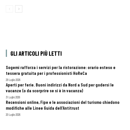
GLI ARTICOLI PIÙ LETTI
Sogemi rafforza i servizi per la ristorazione: orario esteso e
tessera gratuita per i professionisti HoReCa
29 Luglio 2026
Aperti per ferie. Buoni indirizzi da Nord a Sud per godersi le
vacanze (o da scorprire se si è in vacanza)
31 Luglio 2026
Recensioni online, Fipe e le associazioni del turismo chiedono
modifiche alle Linee Guida dell’Antitrust
20 Luglio 2026