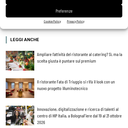
Preferenze
Facebook
Twitter
Cookie Policy
Privacy Policy
LEGGI ANCHE
Ampliare l’attività del ristorante al catering? Sì, ma la
scelta giusta è puntare sul premium
Il ristorante Fata di Triuggio si rifà il look con un
nuovo progetto illuminotecnico
Innovazione, digitalizzazione e ricerca di talenti al
centro di HIP Italia, a BolognaFiere dal 19 al 21 ottobre
2026