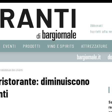
Abbonati
Iscriviti alla n
EVENTI
PRODOTTI
VINO E SPIRITS
ATTREZZATURE
resistenze dei clienti
 ristorante: diminuiscono
nti
S
ra