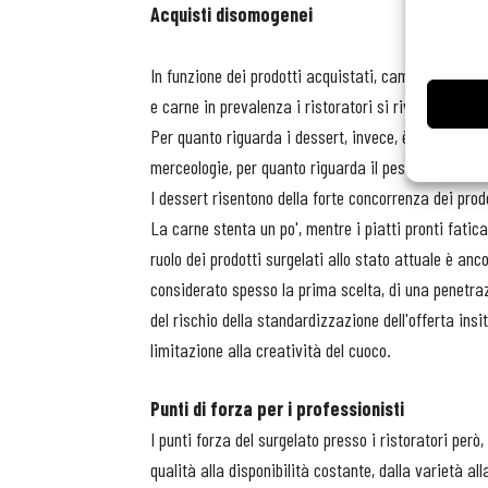
Acquisti disomogenei
In funzione dei prodotti acquistati, cambiano le mod
e carne in prevalenza i ristoratori si rivolgono al c
Per quanto riguarda i dessert, invece, è più frequen
merceologie, per quanto riguarda il pesce raccolgon
I dessert risentono della forte concorrenza dei prod
La carne stenta un po', mentre i piatti pronti fatica
ruolo dei prodotti surgelati allo stato attuale è an
considerato spesso la prima scelta, di una penetra
del rischio della standardizzazione dell'offerta insi
limitazione alla creatività del cuoco.
Punti di forza per i
professionisti
I punti forza del surgelato presso i ristoratori pero
qualità alla disponibilità costante, dalla varietà a