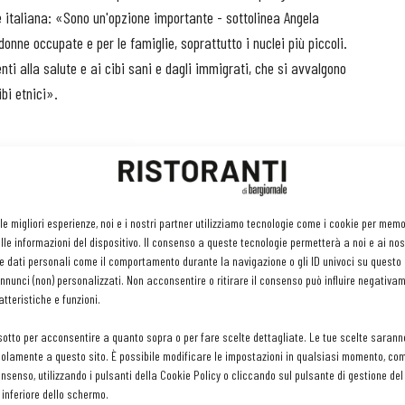
ne italiana: «Sono un'opzione importante - sottolinea Angela
onne occupate e per le famiglie, soprattutto i nuclei più piccoli.
ti alla salute e ai cibi sani e dagli immigrati, che si avvalgono
bi etnici».
ssuto del surgelato è positivo, tanto che i prodotti godono di
storanti indipendenti che li trattano, anche se con marcate
 le migliori esperienze, noi e i nostri partner utilizziamo tecnologie come i cookie per mem
nitore di surgelati: la fiducia nella proposta, gli aspetti logistici
le informazioni del dispositivo. Il consenso a queste tecnologie permetterà a noi e ai nos
e dati personali come il comportamento durante la navigazione o gli ID univoci su questo s
ta.
nunci (non) personalizzati. Non acconsentire o ritirare il consenso può influire negativa
tteristiche e funzioni.
izzo dei surgelati è il comparto della ristorazione senza
sotto per acconsentire a quanto sopra o per fare scelte dettagliate. Le tue scelte sarann
ushi bar e locali simili che realizza un paio di miliardi di
olamente a questo sito. È possibile modificare le impostazioni in qualsiasi momento, com
ia.
consenso, utilizzando i pulsanti della Cookie Policy o cliccando sul pulsante di gestione d
 inferiore dello schermo.