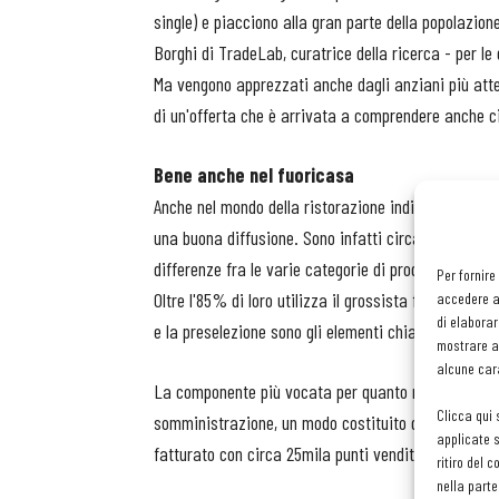
single) e piacciono alla gran parte della popolazio
Borghi di TradeLab, curatrice della ricerca - per le d
Ma vengono apprezzati anche dagli anziani più atten
di un'offerta che è arrivata a comprendere anche ci
Bene anche nel fuoricasa
Anche nel mondo della ristorazione indipendente il vi
una buona diffusione. Sono infatti circa il 60% i ri
differenze fra le varie categorie di prodotto.
Per fornire
Oltre l'85% di loro utilizza il grossista food come for
accedere al
di elaborar
e la preselezione sono gli elementi chiave nella scel
mostrare an
alcune cara
La componente più vocata per quanto riguarda l'util
Clicca qui 
somministrazione, un modo costituito da take away, s
applicate s
fatturato con circa 25mila punti vendita in tutt'Ital
ritiro del 
nella parte