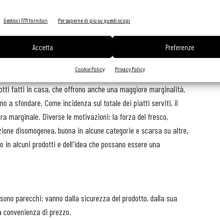
Gestisci 1771 fornitori
Per saperne di più su questi scopi
alità di approvvigionamento: per gli acquisti di pesce, verdure
anale ingrosso, con un solo fornitore di riferimento.
Accetta
Preferenze
te il rapporto diretto con più di un produttore. Quanto alle
Cookie Policy
Privacy Policy
o le maggiori preferenze molluschi e crostacei.
otti fatti in casa, che offrono anche una maggiore marginalità.
no a sfondare. Come incidenza sul totale dei piatti serviti, il
cora marginale. Diverse le motivazioni: la forza del fresco,
zione disomogenea, buona in alcune categorie e scarsa su altre,
to in alcuni prodotti e dell'idea che possano essere una
̀, sono parecchi: vanno dalla sicurezza del prodotto, dalla sua
lla convenienza di prezzo.