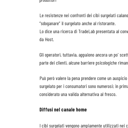
Le resistenze nei confronti dei cibi surgelati calan
“sdoganare” il surgelato anche al ristorante.
Lo dice una ricerca di TradeLab presentata al conv
da Host.
Gli operatori, tuttavia, appaiono ancora un po' scett
parte dei clienti, alcune barriere psicologiche rima
Può però valere la pena prendere come un auspicio i
surgelato per i consumatori sono numerosi; in prima
considerato una valida alternativa al fresco.
Diffusi nel canale home
I cibi surgelati vengono ampiamente utilizzati nei 