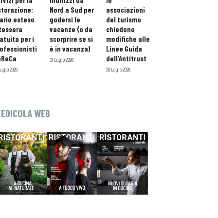
rvizi per la
indirizzi da
le
storazione:
Nord a Sud per
associazioni
ario esteso
godersi le
del turismo
tessera
vacanze (o da
chiedono
atuita per i
scorprire se si
modifiche alle
ofessionisti
è in vacanza)
Linee Guida
oReCa
dell’Antitrust
31 Luglio 2026
Luglio 2026
20 Luglio 2026
EDICOLA WEB