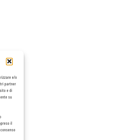
orizzare e/o
tri partner
ito e di
mente su
o
preso il
el consenso