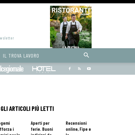
ewsletter
IL TROVA LAVORO
Bargiornale
dolcegiornale
Hoteldomani
GLI ARTICOLI PIÙ LETTI
ogemi
Aperti per
Recensioni
fforza i
ferie. Buoni
online, Fipe e