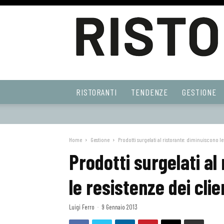
Ristoranti
RISTORANTI
TENDENZE
GESTIONE
Web
Home
Gestione
Prodotti surgelati al ristorante: diminuiscono le 
Prodotti surgelati al
le resistenze dei clie
Luigi Ferro
-
9 Gennaio 2013