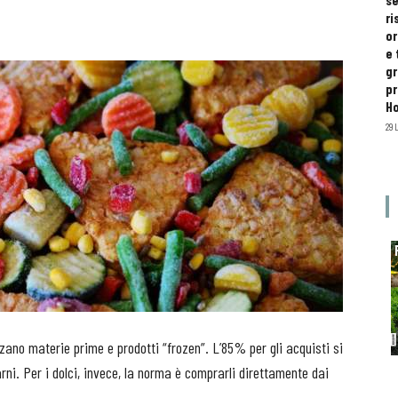
se
ri
or
e 
gr
pr
H
29 
zzano materie prime e prodotti “frozen”. L’85% per gli acquisti si
rni. Per i dolci, invece, la norma è comprarli direttamente dai