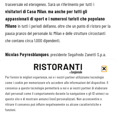
trasversale ed eterogeneo. Sarà un riferimento per tutti i
visitatori di Casa Milan
,
ma anche per tutti gli
appassionati di sport e i numerosi turisti che popolano
Milano
in tutti i periodi dell’anno, oltre che un punto di ristoro per la
pausa pranzo del personale Ac Milan e delle strutture circostanti
che contano circa 1.000 dipendenti.
Nicolas Peyresblanques
, presidente Segafredo Zanetti S.p.a.
ha dichiarato: «
In Italia come in tutto il mondo Segafredo significa
Caffè
, ma siamo anche da sempre attivi nel sostegno dello sport a
tutti i livelli: ci impegniamo ogni giorno per creare momenti speciali
Per fornire le migliori esperienze, noi e i nostri partner utilizziamo tecnologie
come i cookie per memorizzare e/o accedere alle informazioni del dispositivo. Il
da condividere e da ricordare. Con la riapertura di questo locale,
consenso a queste tecnologie permetterà a noi e ai nostri partner di elaborare
Segafredo e AC Milan si sono unite per portare un progetto di qualità e
dati personali come il comportamento durante la navigazione o gli ID univoci su
di eccellenza esperienziale a tutti i visitatori del Bistrot
».
questo sito e di mostrare annunci (non) personalizzati. Non acconsentire o
ritirare il consenso può influire negativamente su alcune caratteristiche e
funzioni.
Casper Stylsvig
, Chief Revenue Officer di Ac Milan, ha