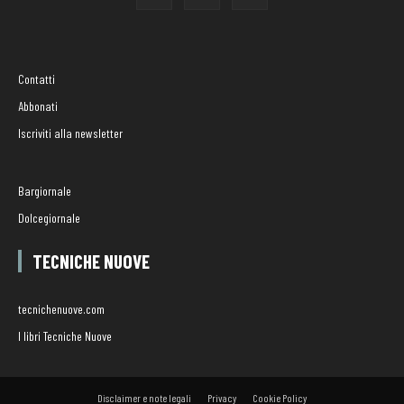
Contatti
Abbonati
Iscriviti alla newsletter
Bargiornale
Dolcegiornale
TECNICHE NUOVE
tecnichenuove.com
I libri Tecniche Nuove
Disclaimer e note legali
Privacy
Cookie Policy