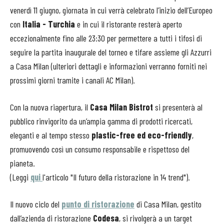
venerdì 11 giugno, giornata in cui verrà celebrato l’inizio dell’Europeo
con
Italia - Turchia
e in cui il ristorante resterà aperto
eccezionalmente fino alle 23:30 per permettere a tutti i tifosi di
seguire la partita inaugurale del torneo e tifare assieme gli Azzurri
a Casa Milan (ulteriori dettagli e informazioni verranno forniti nei
prossimi giorni tramite i canali AC Milan).
Con la nuova riapertura, il
Casa Milan Bistrot
si presenterà al
pubblico rinvigorito da un’ampia gamma di prodotti ricercati,
eleganti e al tempo stesso
plastic-free ed eco-friendly
,
promuovendo così un consumo responsabile e rispettoso del
pianeta.
(Leggi
qui
l'articolo "Il futuro della ristorazione in 14 trend").
Il nuovo ciclo del
punto di ristorazione
di Casa Milan, gestito
dall’azienda di ristorazione
Codesa
, si rivolgerà a un target