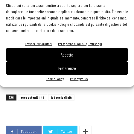
commentato: «
La riapertura di Casa Milan Bistrot rappresenta un
Clicca qui sotto per acconsentire a quanto sopra o per fare scelte
tassello prezioso nel percorso di collaborazione che abbiamo avviato
dettagliate. Le tue scelte saranno applicate solamente a questo sito. È possibile
modificare le impostazioni in qualsiasi momento, compreso il ritiro del consenso,
a dicembre con Segafredo.
L’obiettivo è quello di offrire, in un
utilizzando i pulsanti della Cookie Policy o cliccando sul pulsante di gestione del
contesto urbano di lavoro, un’area confortevole, dedicata allo svago
consenso nella parte inferiore dello schermo.
con una cucina sofisticata, ma alla portata di tutti e con un’attenzione
Gestisci 1771 fornitori
Per saperne di più su questi scopi
particolare all’ambiente
».
Accetta
Foto: Piero Cruciatti - LaPresse.
Preferenze
Cookie Policy
Privacy Policy
TAG
ecosostenibilità
io faccio di più
Facebook
Twitter