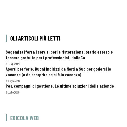
GLI ARTICOLI PIÙ LETTI
Sogemi rafforza i servizi per la ristorazione: orario esteso e
tessera gratuita per i professionisti HoReCa
29 Luglio 2026
Aperti per ferie. Buoni indirizzi da Nord a Sud per godersi le
vacanze (o da scorprire se si è in vacanza)
31 Luglio 2026
Pos, compagni di gestione. Le ultime soluzioni delle aziende
8 Luglio 2026
EDICOLA WEB