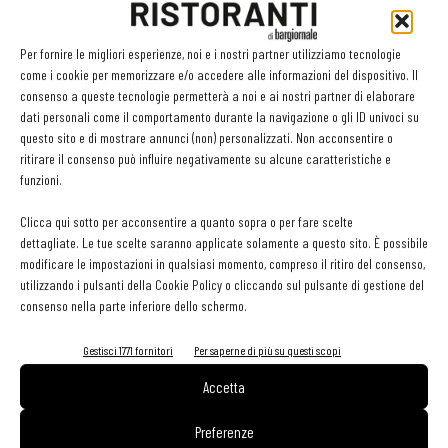
Le dichiarazioni
Per fornire le migliori esperienze, noi e i nostri partner utilizziamo tecnologie
come i cookie per memorizzare e/o accedere alle informazioni del dispositivo. Il
«
Per me essere riuscito a vivere l’emozione di una finale Bocuse d’Or
consenso a queste tecnologie permetterà a noi e ai nostri partner di elaborare
significa aver esaudito un desiderio che tenevo nel cassetto da una
dati personali come il comportamento durante la navigazione o gli ID univoci su
vita
– ha dichiarato un emozionatissimo
Alessandro Bergamo
–
questo sito e di mostrare annunci (non) personalizzati. Non acconsentire o
ritirare il consenso può influire negativamente su alcune caratteristiche e
Eravamo consapevoli del fatto che sarebbe stata difficile spuntarla
funzioni.
ma ero altrettanto sicuro che avremmo fatto un buon lavoro. Devo
ringraziare tutti, il mio commis Tanese, il coach Alessio, Filippo Crisci,
Clicca qui sotto per acconsentire a quanto sopra o per fare scelte
dettagliate. Le tue scelte saranno applicate solamente a questo sito. È possibile
Noel Moglia e gli helpers, senza di loro non sarei qui a vivermi questo
modificare le impostazioni in qualsiasi momento, compreso il ritiro del consenso,
momento. Il presidente Crippa, il direttore Tona e il Presidente FIC
utilizzando i pulsanti della Cookie Policy o cliccando sul pulsante di gestione del
Rocco Pozzulo; sono stati mesi duri ma ce l’abbiamo fatta. Il Bocuse
consenso nella parte inferiore dello schermo.
d’Or non è solo una competizione, vivere il Bocuse d’Or significa
Gestisci 1771 fornitori
Per saperne di più su questi scopi
imparare ad affrontare le sfide che la vita porta propone con o senza
preavviso, una scuola di vita che consiglio a tutti i miei colleghi più
Accetta
giovani
».
Preferenze