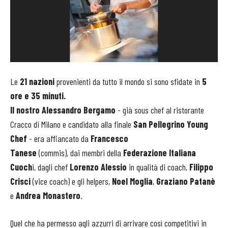
Le
21 nazioni
provenienti da tutto il mondo si sono sfidate in
5
ore e 35 minuti.
Il nostro
Alessandro Bergamo
- già sous chef al ristorante
Cracco di Milano e candidato alla finale
San Pellegrino Young
Chef
- era affiancato da
Francesco
Tanese
(commis), dai membri della
Federazione Italiana
Cuoch
i, dagli chef
Lorenzo Alessio
in qualità di coach,
Filippo
Crisci
(vice coach) e gli helpers,
Noel Moglia
,
Graziano Patanè
e
Andrea Monastero
.
Quel che ha permesso agli azzurri di arrivare così competitivi in