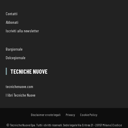
Contatti
Abbonati
Iscriviti alla newsletter
Bargiornale
Dolcegiornale
TECNICHE NUOVE
tecnichenuove.com
I libri Tecniche Nuove
Disclaimer e note legali
Privacy
Cookie Policy
© Tecniche Nuove Spa. Tutti i diritti riservati. Sede legale Via Eritrea 21 - 20157 Milano | Codice