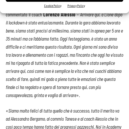
«
Non so tramutare in parole quello che provo in questo momento
– ha
Cookie Policy
Privacy Policy
commentato il coach
Lorenzo Alessio
–
Arrivare qui, a Lione dopo
il lockdown è stato entusiasmante. Durante la gara abbiamo lavorato
bene, siamo stati precisi al millesimo, siamo stati in apnea per 5 ore e
35 minuti ma ce l’abbiamo fatta. Oggi festeggiamo, è stato un anno
difficile e ci meritiamo questo risultato. Ogni giorno mi sono diviso
tra lavoro e allenamento con i ragazzi, ma l’incanto che oggi ho vissuto
mi ha ripagato di tutta la fatica precedente. Non è stato semplice
arrivare qui, così come non è semplice la vita che noi cuochi abbiamo
scelto di fare, quindi mi godo a pieno tutte le emozioni che questa
finale ci ha regalato e spero di tornare presto qui, con più
consapevolezza, grinta e voglia di arrivare
».
«
Siamo molto felici di tutto quello che è successo, tutto il merito va
ad Alessandro Bergamo, al commis Tanese e al coach Alessio che in
così poco tempo hanno fatto dei progressi pazzeschi. Noi in Academy