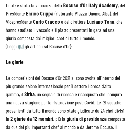
finale è stata la vicinanza della
Bocuse d’Or Italy Academy
, del
Presidente
Enrico Crippa
(ristorante Piazza Duomo, Alba), del
Vicepresidente
Carlo Cracco
e del direttore
Luciano Tona
, che
hanno studiato il vassoio e il piatto presentati in gara ad una
giuria composta dai migliori chef di tutto il mondo.
(Leggi
qui
gli articoli sil Bocuse d'Or):
Le giurie
Le competizioni del Bocuse d’Or 2021 si sono svolte all’interno del
più grande salone internazionale per il settore Horeca d’alta
gamma, il
Sirha
, un segnale di ripresa e riconquista che inaugura
una nuova stagione per la ristorazione post-Covid. Le 21 squadre
provenienti da tutto il mondo sono state giudicate da 24 chef divisi
in
2 giurie da 12 membri,
più la
giuria di presidenza
composta
da due dei più importanti chef al mondo e da Jerome Bocuse. Il