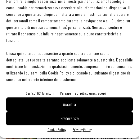
Per fornire le migliori esperienze, noi e i nostri partner utilizziamo tecnologie
come i cookie per memorizzare e/o accedere alle informazioni del dispositivo. Il
La borsa di studio in ricordo di Alma Ambrosi si unisce a tutte
consenso a queste tecnologie permetterà a noi e ai nostri partner di elaborare
quelle iniziative che l’Associazione promuove affinché chef e maître
dati personali come il comportamento durante la navigazione o gli ID univoci su
questo sito e di mostrare annunci (non) personalizzati. Non acconsentire o
di domani possano sfruttare i grandi talenti presenti nel nostro
ritirare il consenso può influire negativamente su alcune caratteristiche e
panorama enogastronomico.
funzioni.
Clicca qui sotto per acconsentire a quanto sopra o per fare scelte
dettagliate. Le tue scelte saranno applicate solamente a questo sito. È possibile
modificare le impostazioni in qualsiasi momento, compreso il ritiro del consenso,
utilizzando i pulsanti della Cookie Policy o cliccando sul pulsante di gestione del
consenso nella parte inferiore dello schermo.
Facebook
Twitter
Gestisci 1771 fornitori
Per saperne di più su questi scopi
Accetta
Preferenze
LEGGI ANCHE
Cookie Policy
Privacy Policy
Ampliare l’attività del ristorante al catering? Sì, ma la