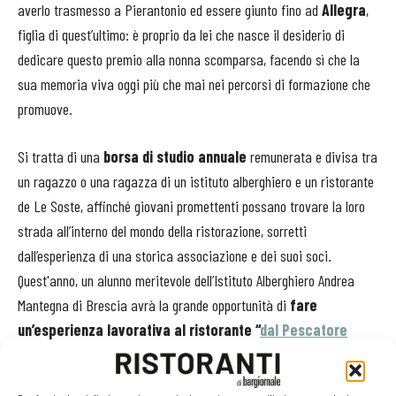
averlo trasmesso a Pierantonio ed essere giunto fino ad
Allegra
,
figlia di quest’ultimo: è proprio da lei che nasce il desiderio di
dedicare questo premio alla nonna scomparsa, facendo sì che la
sua memoria viva oggi più che mai nei percorsi di formazione che
promuove.
Si tratta di una
borsa di studio annuale
remunerata e divisa tra
un ragazzo o una ragazza di un istituto alberghiero e un ristorante
de Le Soste, affinché giovani promettenti possano trovare la loro
strada all’interno del mondo della ristorazione, sorretti
dall’esperienza di una storica associazione e dei suoi soci.
Quest'anno, un alunno meritevole dell’Istituto Alberghiero Andrea
Mantegna di Brescia avrà la grande opportunità di
fare
un’esperienza lavorativa al ristorante “
dal Pescatore
Santini
”,
un socio che ha fatto la storia de Le Soste e
un’istituzione della Cucina Italiana.