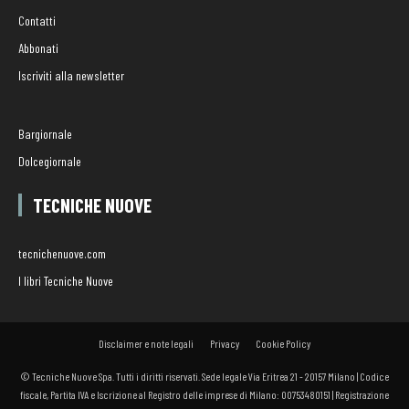
Contatti
Abbonati
Iscriviti alla newsletter
Bargiornale
Dolcegiornale
TECNICHE NUOVE
tecnichenuove.com
I libri Tecniche Nuove
Disclaimer e note legali
Privacy
Cookie Policy
© Tecniche Nuove Spa. Tutti i diritti riservati. Sede legale Via Eritrea 21 - 20157 Milano | Codice
fiscale, Partita IVA e Iscrizione al Registro delle imprese di Milano: 00753480151 | Registrazione