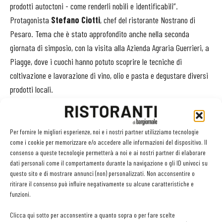
prodotti autoctoni - come renderli nobili e identificabili”.
Protagonista
Stefano Ciotti
, chef del ristorante Nostrano di
Pesaro. Tema che è stato approfondito anche nella seconda
giornata di simposio, con la visita alla Azienda Agraria Guerrieri, a
Piagge, dove i cuochi hanno potuto scoprire le tecniche di
coltivazione e lavorazione di vino, olio e pasta e degustare diversi
prodotti locali.
«
Un Simposio importante -
ha dichiarato Sonia Re -
perché segna un
passaggio significativo che porta a una vocazione di Alta Formazione
Per fornire le migliori esperienze, noi e i nostri partner utilizziamo tecnologie
come i cookie per memorizzare e/o accedere alle informazioni del dispositivo. Il
contenutistica con la volontà di confrontarsi e crescere insieme. Una
consenso a queste tecnologie permetterà a noi e ai nostri partner di elaborare
esperienza incredibile che ci ha permesso di assaporare gusti e
dati personali come il comportamento durante la navigazione o gli ID univoci su
profumi di un territorio meraviglioso, tradotti in ricette dai cuochi di
questo sito e di mostrare annunci (non) personalizzati. Non acconsentire o
ritirare il consenso può influire negativamente su alcune caratteristiche e
Apci Marche, che hanno saputo confermare la grande capacità di fare
funzioni.
squadra, nelle diverse espressioni di una ristorazione premiante.
Ripartiamo con la consapevolezza di essere sulla strada giusta con i
Clicca qui sotto per acconsentire a quanto sopra o per fare scelte