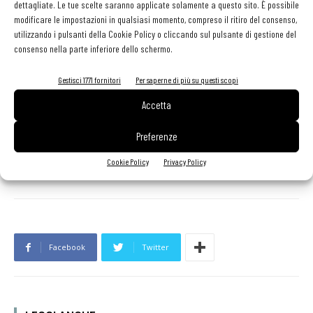
dettagliate. Le tue scelte saranno applicate solamente a questo sito. È possibile
perfetti compagni di viaggio, e con la certezza che mettendoci
modificare le impostazioni in qualsiasi momento, compreso il ritiro del consenso,
impegno ogni promessa possa trasformarsi in realtà per la
utilizzando i pulsanti della Cookie Policy o cliccando sul pulsante di gestione del
categoria
».
consenso nella parte inferiore dello schermo.
Gestisci 1771 fornitori
Per saperne di più su questi scopi
Accetta
Preferenze
Cookie Policy
Privacy Policy
Facebook
Twitter