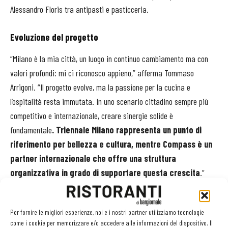
Alessandro Floris tra antipasti e pasticceria.
Evoluzione del progetto
“Milano è la mia città, un luogo in continuo cambiamento ma con
valori profondi: mi ci riconosco appieno,” afferma Tommaso
Arrigoni. “Il progetto evolve, ma la passione per la cucina e
l’ospitalità resta immutata. In uno scenario cittadino sempre più
competitivo e internazionale, creare sinergie solide è
fondamentale
. Triennale Milano rappresenta un punto di
riferimento per bellezza e cultura, mentre Compass è un
partner internazionale che offre una struttura
organizzativa in grado di supportare questa crescita
.”
A completare l’offerta, il bar della Terrazza propone una drink list
Per fornire le migliori esperienze, noi e i nostri partner utilizziamo tecnologie
curata e snack firmati dallo chef, disponibili nei giorni di apertura
come i cookie per memorizzare e/o accedere alle informazioni del dispositivo. Il