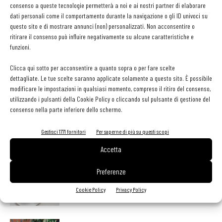
del ristorante.
consenso a queste tecnologie permetterà a noi e ai nostri partner di elaborare
dati personali come il comportamento durante la navigazione o gli ID univoci su
questo sito e di mostrare annunci (non) personalizzati. Non acconsentire o
Via Candiani, finora sede di Innocenti Evasioni rimane attiva per
ritirare il consenso può influire negativamente su alcune caratteristiche e
eventi aziendali e privati.
funzioni.
Clicca qui sotto per acconsentire a quanto sopra o per fare scelte
dettagliate. Le tue scelte saranno applicate solamente a questo sito. È possibile
modificare le impostazioni in qualsiasi momento, compreso il ritiro del consenso,
utilizzando i pulsanti della Cookie Policy o cliccando sul pulsante di gestione del
Facebook
Twitter
consenso nella parte inferiore dello schermo.
Gestisci 1771 fornitori
Per saperne di più su questi scopi
Accetta
LEGGI ANCHE
Preferenze
Metti il gusto del caffè a tutto pasto
Cookie Policy
Privacy Policy