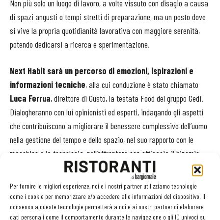
Non più solo un luogo di lavoro, a volte vissuto con disagio a causa
di spazi angusti o tempi stretti di preparazione, ma un posto dove
si vive la propria quotidianità lavorativa con maggiore serenità,
potendo dedicarsi a ricerca e sperimentazione.
Next Habit sarà un percorso di emozioni, ispirazioni e
informazioni tecniche
, alla cui conduzione è stato chiamato
Luca Ferrua
, direttore di Gusto, la testata Food del gruppo Gedi.
Dialogheranno con lui opinionisti ed esperti, indagando gli aspetti
che contribuiscono a migliorare il benessere complessivo dell’uomo
nella gestione del tempo e dello spazio, nel suo rapporto con le
macchine e la tecnologia, nell’affrontare con efficacia il binomio
tradizione/innovazione, nel prevedere come sarà la cucina del
futuro.
Per fornire le migliori esperienze, noi e i nostri partner utilizziamo tecnologie
come i cookie per memorizzare e/o accedere alle informazioni del dispositivo. Il
consenso a queste tecnologie permetterà a noi e ai nostri partner di elaborare
dati personali come il comportamento durante la navigazione o gli ID univoci su