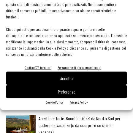
questo sito e di mostrare annunci (non) personalizzati. Non acconsentire o
ritirare il consenso può influire negativamente su alcune caratteristiche e
TAG
chef
cucina
ergonomia
futuro
tecnologia
funzioni.
Clicca qui sotto per acconsentire a quanto sopra o per fare scelte
dettagliate. Le tue scelte saranno applicate solamente a questo sito. È possibile
modificare le impostazioni in qualsiasi momento, compreso il ritiro del consenso,
Facebook
Twitter
utilizzando i pulsanti della Cookie Policy o cliccando sul pulsante di gestione del
consenso nella parte inferiore dello schermo.
Gestisci 1771 fornitori
Per saperne di più su questi scopi
LEGGI ANCHE
Accetta
Ampliare l’attività del ristorante al catering? Sì, ma la
Preferenze
scelta giusta è puntare sul premium
Cookie Policy
Privacy Policy
Aperti per ferie. Buoni indirizzi da Nord a Sud per
godersi le vacanze (o da scorprire se si è in
vacanza)