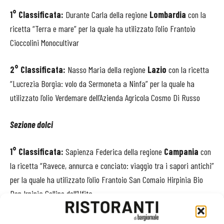
1° Classificata:
Durante Carla
della regione
Lombardia
con la
ricetta “Terra e mare” per la quale ha utilizzato l’olio Frantoio
Cioccolini Monocultivar
2° Classificata:
Nasso Maria
della regione
Lazio
con la ricetta
“
Lucrezia Borgia: volo da Sermoneta a Ninfa”
per la quale ha
utilizzato l’olio
Verdemare dell’Azienda Agricola Cosmo Di Russo
Sezione dolci
1° Classificata:
Sapienza Federica della regione
Campania
con
la ricetta
“Ravece, annurca e conciato: viaggio tra i sapori antichi”
per la quale ha utilizzato l’olio
Frantoio San Comaio Hirpinia Bio
Dop Irpinia Colline dell’Ufita
2° Classificata:
Bozzolan Giada della regione
Veneto
con la