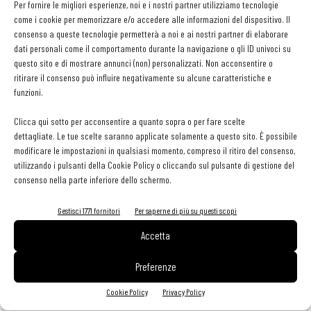
Per fornire le migliori esperienze, noi e i nostri partner utilizziamo tecnologie
ricetta “Sorbetto dolce-salato all’olio e.v.o. Veneto Valpolicella
come i cookie per memorizzare e/o accedere alle informazioni del dispositivo. Il
D.O.P. con lattuga e vaniglia” per la quale ha utilizzato l’Olio Evo
consenso a queste tecnologie permetterà a noi e ai nostri partner di elaborare
dati personali come il comportamento durante la navigazione o gli ID univoci su
Redoro Veneto Valpolicella Dop
questo sito e di mostrare annunci (non) personalizzati. Non acconsentire o
ritirare il consenso può influire negativamente su alcune caratteristiche e
Le Menzioni Speciali
funzioni.
Clicca qui sotto per acconsentire a quanto sopra o per fare scelte
Due le
Menzioni Speciali
assegnate a
Giovanna La Marca
dettagliate. Le tue scelte saranno applicate solamente a questo sito. È possibile
della regione
Campania
con la ricetta
“Caprese Oro”
per la quale
modificare le impostazioni in qualsiasi momento, compreso il ritiro del consenso,
utilizzando i pulsanti della Cookie Policy o cliccando sul pulsante di gestione del
ha utilizzato l’
olio Oleificio Romolo Terracreta Selezione Ravece e
consenso nella parte inferiore dello schermo.
Casa Francesca Maria
della regione
Sicilia
con la ricetta
“Mare
e monti… polpettine di patate, tonno e finocchietto selvatico con
Gestisci 1771 fornitori
Per saperne di più su questi scopi
panatura al panko e nero di seppia su crema di piselli”
per la quale
Accetta
ha utilizzato l’
olio Agrestis Nettar Ibleo.
Preferenze
A svelare le vincitrici di questa seconda edizione,
durante
Cookie Policy
Privacy Policy
l’incontro
che oltre che in presenza, è stato trasmesso in diretta