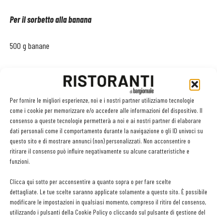
Per il sorbetto alla banana
500 g banane
25 g succo di limone
50 g zucchero semolato
Per fornire le migliori esperienze, noi e i nostri partner utilizziamo tecnologie
come i cookie per memorizzare e/o accedere alle informazioni del dispositivo. Il
consenso a queste tecnologie permetterà a noi e ai nostri partner di elaborare
125 g acqua
dati personali come il comportamento durante la navigazione o gli ID univoci su
questo sito e di mostrare annunci (non) personalizzati. Non acconsentire o
Preparare uno sciroppo con zucchero e acqua e fare
ritirare il consenso può influire negativamente su alcune caratteristiche e
funzioni.
raffreddare. Aggiungere il succo di limone e le banane
pulite. Frullare finemente e mettere in un bussolotto del
Clicca qui sotto per acconsentire a quanto sopra o per fare scelte
pacojet. Fare congelare in abbattitore. Pacossare a seconda della
dettagliate. Le tue scelte saranno applicate solamente a questo sito. È possibile
modificare le impostazioni in qualsiasi momento, compreso il ritiro del consenso,
necessità.
utilizzando i pulsanti della Cookie Policy o cliccando sul pulsante di gestione del