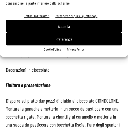
consenso nella parte inferiore dello schermo.
Per il montaggio
Gestisci 1771 fornitori
Per saperne di più su questi scopi
2 baby banana
Accetta
20 g salsa al cioccolato
Preferenze
Cookie Policy
Privacy Policy
8 Cialda per gelato Ciokkolone Bussy
Decorazioni in cioccolato
Finitura e presentazione
Disporre sul piatto due pezzi di cialda al cioccolato CIONDOLONE.
Montare la ganache e metterla in un sacco da pasticcere con una
bocchetta rigata. Montare la chantilly al caramello e metterla in
una sacca da pasticcere con bocchetta liscia. Fare degli spuntoni