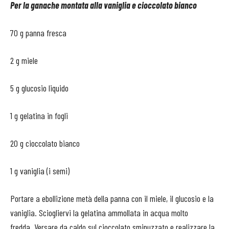
Per la ganache montata alla vaniglia e cioccolato bianco
70 g panna fresca
2 g miele
5 g glucosio liquido
1 g gelatina in fogli
20 g cioccolato bianco
1 g vaniglia (i semi)
Portare a ebollizione metà della panna con il miele, il glucosio e la
vaniglia. Sciogliervi la gelatina ammollata in acqua molto
fredda. Versare da caldo sul cioccolato sminuzzato e realizzare la