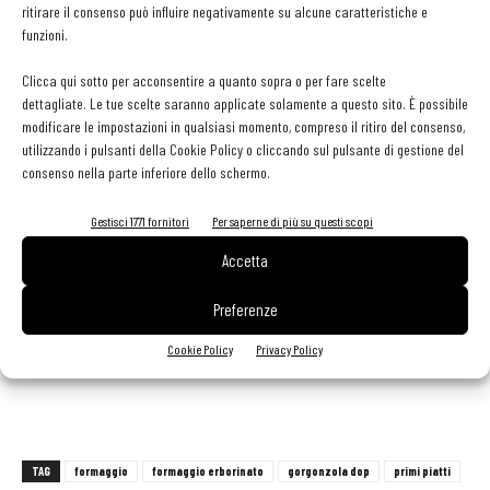
sbollentare in acqua salata per 30 secondi. Raffreddare.
ritirare il consenso può influire negativamente su alcune caratteristiche e
funzioni.
Spadellare nel burro la zucca, aggiungere la scarola
e
regolare di
Clicca qui sotto per acconsentire a quanto sopra o per fare scelte
sale e pepe al pompelmo.
dettagliate. Le tue scelte saranno applicate solamente a questo sito. È possibile
modificare le impostazioni in qualsiasi momento, compreso il ritiro del consenso,
utilizzando i pulsanti della Cookie Policy o cliccando sul pulsante di gestione del
Tostare il riso in casseruola e sfumare con metà del vino.
B
agnare
consenso nella parte inferiore dello schermo.
con brodo e portare a cottura. Mantecare con burro, timo,
Gorgonzola Dop, Parmigiano e un cucchiaio di vino
Gestisci 1771 fornitori
Per saperne di più su questi scopi
muffato. Adagiare nel fondo del piatto la scarola con la zucca,
Accetta
stendere il riso al Gorgonzola e finire con la riduzione di rape.
Preferenze
Costo delle merci a porzione: 1,78 euro
Cookie Policy
Privacy Policy
TAG
formaggio
formaggio erborinato
gorgonzola dop
primi piatti