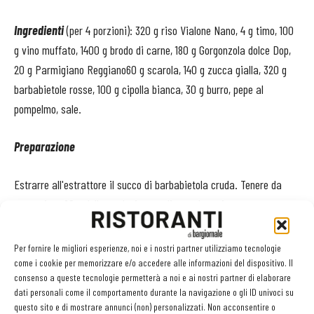
Ingredienti
(per 4 porzioni): 320 g riso Vialone Nano, 4 g timo, 100
g vino muffato, 1400 g brodo di carne, 180 g Gorgonzola dolce Dop,
20 g Parmigiano Reggiano60 g scarola, 140 g zucca gialla, 320 g
barbabietole rosse, 100 g cipolla bianca, 30 g burro, pepe al
pompelmo, sale.
Preparazione
Estrarre all'estrattore il succo di barbabietola cruda. Tenere da
parte circa 20 g della medesima tagliata a brunoise per
guarnizione. Porre a sobollire il succo di rapa fino a ridurre del
50%.
Filtrare il tutto, aggiungere la brunoise cruda e sobbollire 2
Per fornire le migliori esperienze, noi e i nostri partner utilizziamo tecnologie
minuti.
come i cookie per memorizzare e/o accedere alle informazioni del dispositivo. Il
consenso a queste tecnologie permetterà a noi e ai nostri partner di elaborare
dati personali come il comportamento durante la navigazione o gli ID univoci su
Mondare la zucca e tagliare a brunoise. Mondare la scarola e
questo sito e di mostrare annunci (non) personalizzati. Non acconsentire o