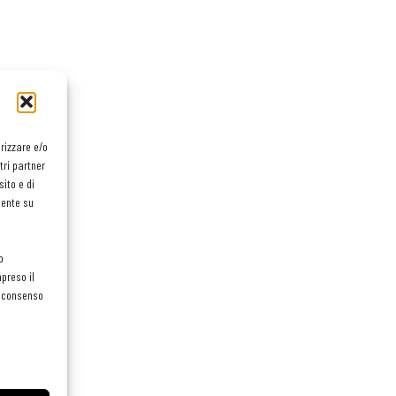
orizzare e/o
tri partner
ito e di
mente su
o
preso il
el consenso