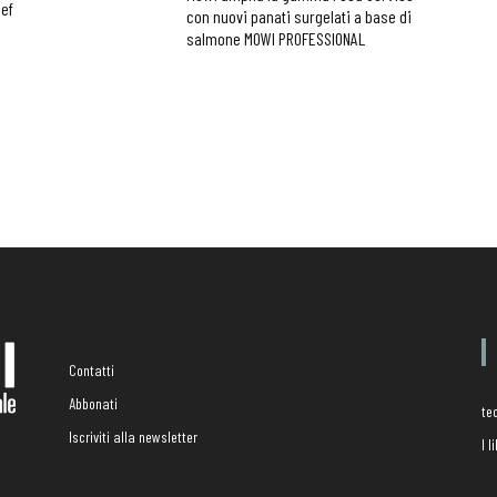
hef
con nuovi panati surgelati a base di
salmone MOWI PROFESSIONAL
Contatti
Abbonati
te
Iscriviti alla newsletter
I 