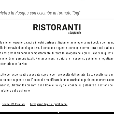
elebra la Pasqua con colombe in formato "big"
 di montagna, sale di Cervia. Presidi Slow Food, come la
avona, il mandarino di Ciaculli. E anche un formato Magnum,
l ristoratore. Sono questi gli ingredienti della nuova linea di
 le migliori esperienze, noi e i nostri partner utilizziamo tecnologie come i cookie per mem
per la cura riposta nella preparazione di tutti i suoi prodotti da
le informazioni del dispositivo. Il consenso a queste tecnologie permetterà a noi e ai nos
panettoni.
e dati personali come il comportamento durante la navigazione o gli ID univoci su questo s
nunci (non) personalizzati. Non acconsentire o ritirare il consenso può influire negativa
tteristiche e funzioni.
el momento in cui viene portato al tavolo, è proposto in tre
i: una colomba di pasticceria classica dall'impasto soffice,
sotto per acconsentire a quanto sopra o per fare scelte dettagliate. Le tue scelte sarann
sta acida e una lenta lievitazione che dura più di tre giorni.
olamente a questo sito. È possibile modificare le impostazioni in qualsiasi momento, com
consenso, utilizzando i pulsanti della Cookie Policy o cliccando sul pulsante di gestione d
 inferiore dello schermo.
ile anche la Colombina, impasto classico ma in un formato mignon
Gestisci 1771 fornitori
Per saperne di più su questi scopi