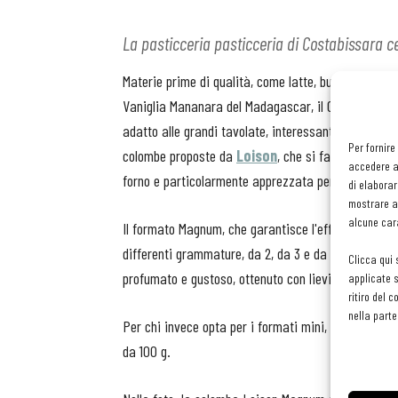
La pasticceria pasticceria di Costabissara c
Materie prime di qualità, come latte, burro e panna
Vaniglia Mananara del Madagascar, il Chinotto di S
adatto alle grandi tavolate, interessante anche per i
Per fornire
colombe proposte da
Loison
, che si fa apprezzare 
accedere al
forno e particolarmente apprezzata per colombe e 
di elaborar
mostrare an
alcune cara
Il formato Magnum, che garantisce l'effetto "wow" n
differenti grammature, da 2, da 3 e da 5 chilogramm
Clicca qui 
profumato e gustoso, ottenuto con lievito madre a pa
applicate s
ritiro del 
nella parte
Per chi invece opta per i formati mini, è disponib
da 100 g.