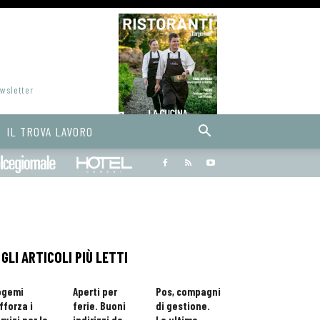
ewsletter
IL TROVA LAVORO
Bargiornale
dolcegiornale
Hoteldomani
GLI ARTICOLI PIÙ LETTI
ogemi
Aperti per
Pos, compagni
fforza i
ferie. Buoni
di gestione.