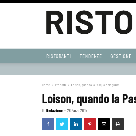
Ristoranti
RISTORANTI
TENDENZE
GESTIONE
Web
Home
Prodotti
Loison, quando la Pasqua è Magnum
Loison, quando la P
Di
Redazione
-
26 Marzo 2015