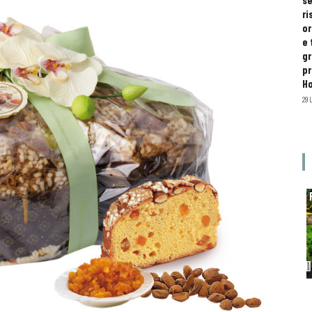
se
ri
or
e 
gr
pr
H
29 