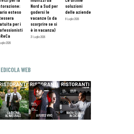
rvizi per la
indirizzi da
Le ultime
storazione:
Nord a Sud per
soluzioni
ario esteso
godersi le
delle aziende
tessera
vacanze (o da
8 Luglio 2026
atuita per i
scorprire se si
ofessionisti
è in vacanza)
oReCa
31 Luglio 2026
Luglio 2026
EDICOLA WEB