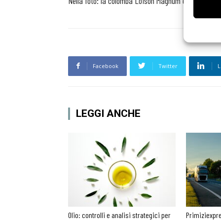
Nella foto: la colomba Loison Magnum da 5 chili
Facebook
Twitter
L
LEGGI ANCHE
Olio: controlli e analisi strategici per
Primiziexpre