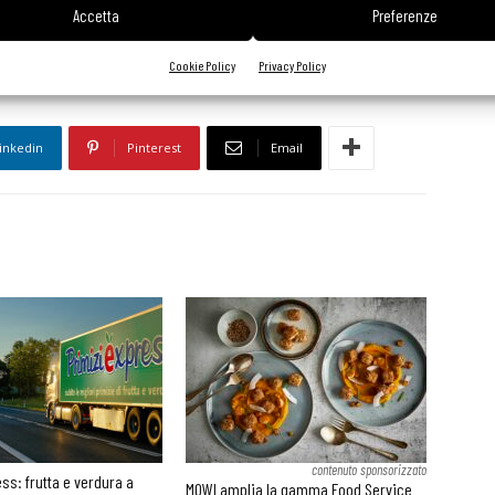
Accetta
Preferenze
Cookie Policy
Privacy Policy
inkedin
Pinterest
Email
contenuto sponsorizzato
ss: frutta e verdura a
MOWI amplia la gamma Food Service