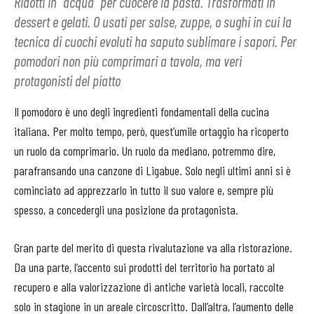
Ridotti in “acqua” per cuocere la pasta. Trasformati in
dessert e gelati. O usati per salse, zuppe, o sughi in cui la
tecnica di cuochi evoluti ha saputo sublimare i sapori. Per
pomodori non più comprimari a tavola, ma veri
protagonisti del piatto
Il pomodoro è uno degli ingredienti fondamentali della cucina
italiana. Per molto tempo, però, quest’umile ortaggio ha ricoperto
un ruolo da comprimario. Un ruolo da mediano, potremmo dire,
parafransando una canzone di Ligabue. Solo negli ultimi anni si è
cominciato ad apprezzarlo in tutto il suo valore e, sempre più
spesso, a concedergli una posizione da protagonista.
Gran parte del merito di questa rivalutazione va alla ristorazione.
Da una parte, l’accento sui prodotti del territorio ha portato al
recupero e alla valorizzazione di antiche varietà locali, raccolte
solo in stagione in un areale circoscritto. Dall’altra, l’aumento delle