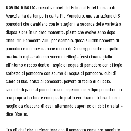
Davide Bisetto
, executive chef del Belmond Hotel Cipriani di
Venezia, ha da tempo in carta Mr. Pomodoro, una variazione di 8
pomodori che cambiano con le stagioni, a seconda delle varietà a
disposizione in un dato momento: piatto che evolve anno dopo
anno. Mr. Pomodoro 2016, per esempio, gioca sull’abbinamento di
pomodori e ciliegie: camone o nero di Crimea; pomodorino giallo
marinato e glassato con succo di ciliegia (così rimane giallo
all’interno e rosso dentro); aspic di acqua di pomodoro con ciliegie;
sorbetto di pomodoro con spuma di acqua di pomodoro; cubi di
cuore di bue; salsa al pomodoro; polvere di foglie di ciliegie;
crumble di pane al pomodoro con peperoncino. «Ogni pomodoro ha
una propria texture e con questo piatto cerchiamo di tirar fuori il
meglio da ciascuno di essi, alternando sapori acidi, dolci e salati»
dice Bisetto.
Tra gli chef che si cimentano con il pomodoro come protagonista