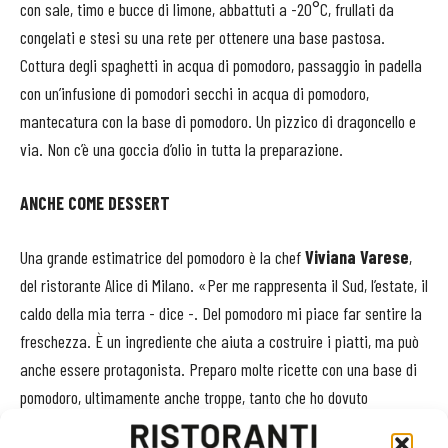
con sale, timo e bucce di limone, abbattuti a -20°C, frullati da
congelati e stesi su una rete per ottenere una base pastosa.
Cottura degli spaghetti in acqua di pomodoro, passaggio in padella
con un’infusione di pomodori secchi in acqua di pomodoro,
mantecatura con la base di pomodoro. Un pizzico di dragoncello e
via. Non c’è una goccia d’olio in tutta la preparazione.
ANCHE COME DESSERT
Una grande estimatrice del pomodoro è la chef
Viviana Varese
,
del ristorante Alice di Milano. «Per me rappresenta il Sud, l’estate, il
caldo della mia terra - dice -. Del pomodoro mi piace far sentire la
freschezza. È un ingrediente che aiuta a costruire i piatti, ma può
anche essere protagonista. Preparo molte ricette con una base di
pomodoro, ultimamente anche troppe, tanto che ho dovuto
fermarmi», rivela. E continua: «Ho una predilezione per il