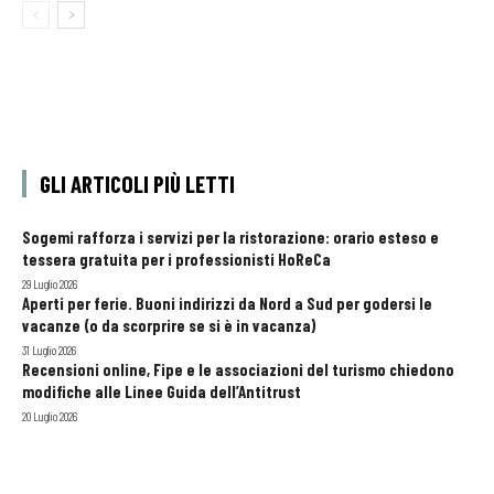
GLI ARTICOLI PIÙ LETTI
Sogemi rafforza i servizi per la ristorazione: orario esteso e
tessera gratuita per i professionisti HoReCa
29 Luglio 2026
Aperti per ferie. Buoni indirizzi da Nord a Sud per godersi le
vacanze (o da scorprire se si è in vacanza)
31 Luglio 2026
Recensioni online, Fipe e le associazioni del turismo chiedono
modifiche alle Linee Guida dell’Antitrust
20 Luglio 2026