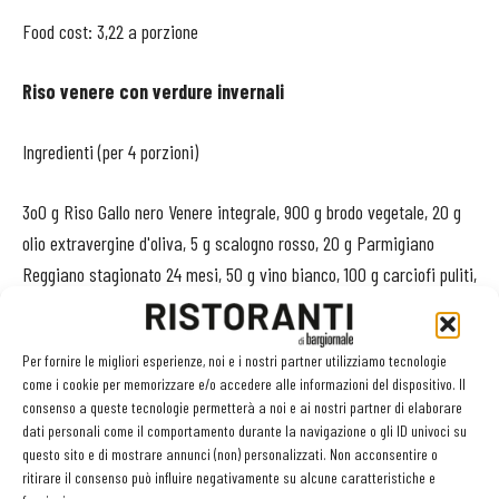
Food cost: 3,22 a porzione
Riso venere con verdure invernali
Ingredienti (per 4 porzioni)
3o0 g Riso Gallo nero Venere integrale, 900 g brodo vegetale, 20 g
olio extravergine d'oliva, 5 g scalogno rosso, 20 g Parmigiano
Reggiano stagionato 24 mesi, 50 g vino bianco, 100 g carciofi puliti,
100 g radicchio rosso, 100 g funghi champignon bianchi, 1 g timo, 10
g olio extravergine d'oliva.
Per fornire le migliori esperienze, noi e i nostri partner utilizziamo tecnologie
come i cookie per memorizzare e/o accedere alle informazioni del dispositivo. Il
Preparazione
consenso a queste tecnologie permetterà a noi e ai nostri partner di elaborare
dati personali come il comportamento durante la navigazione o gli ID univoci su
Mondare le verdure e tagliare a pezzi di piccole
questo sito e di mostrare annunci (non) personalizzati. Non acconsentire o
ritirare il consenso può influire negativamente su alcune caratteristiche e
dimensioni. Sbollentare le verdure in acqua acidula per 1