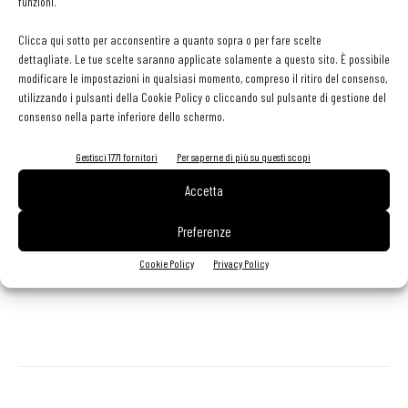
funzioni.
minuto. Bollire il riso in acqua con 10 ga di sale litro e 15 di aceto di
vino, a cottura scolare. Rosolare le verdure in olio caldo sfumare
Clicca qui sotto per acconsentire a quanto sopra o per fare scelte
dettagliate. Le tue scelte saranno applicate solamente a questo sito. È possibile
con il vino e quindi aggiungere il riso spadellando il tutto
modificare le impostazioni in qualsiasi momento, compreso il ritiro del consenso,
assieme. Ungere il fondo del piatto con un velo d'olio e sporcare con
utilizzando i pulsanti della Cookie Policy o cliccando sul pulsante di gestione del
il formaggio gratuggiato ed il timo fresco. Adagiare il riso servire.
consenso nella parte inferiore dello schermo.
Gestisci 1771 fornitori
Per saperne di più su questi scopi
Food cost: 0,74 euro a porzione
Accetta
Preferenze
Cookie Policy
Privacy Policy