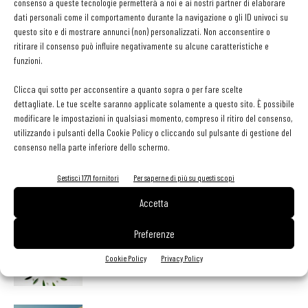
consenso a queste tecnologie permetterà a noi e ai nostri partner di elaborare
dati personali come il comportamento durante la navigazione o gli ID univoci su
questo sito e di mostrare annunci (non) personalizzati. Non acconsentire o
ritirare il consenso può influire negativamente su alcune caratteristiche e
funzioni.
TAG
ProdottiTipiciDopIgp
Clicca qui sotto per acconsentire a quanto sopra o per fare scelte
dettagliate. Le tue scelte saranno applicate solamente a questo sito. È possibile
modificare le impostazioni in qualsiasi momento, compreso il ritiro del consenso,
utilizzando i pulsanti della Cookie Policy o cliccando sul pulsante di gestione del
Facebook
Twitter
consenso nella parte inferiore dello schermo.
Gestisci 1771 fornitori
Per saperne di più su questi scopi
Accetta
LEGGI ANCHE
Preferenze
Olio: controlli e analisi strategici per qualità,
Cookie Policy
Privacy Policy
sicurezza e competitività della filiera