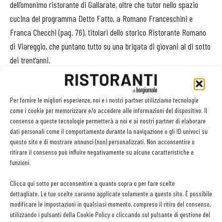
dell’omonimo ristorante di Gallarate, oltre che tutor nello spazio
cucina del programma Detto Fatto, a Romano Franceschini e
Franca Checchi (pag. 76), titolari dello storico Ristorante Romano
di Viareggio, che puntano tutto su una brigata di giovani al di sotto
dei trent’anni.
Per fornire le migliori esperienze, noi e i nostri partner utilizziamo tecnologie
come i cookie per memorizzare e/o accedere alle informazioni del dispositivo. Il
consenso a queste tecnologie permetterà a noi e ai nostri partner di elaborare
Facebook
Twitter
dati personali come il comportamento durante la navigazione o gli ID univoci su
questo sito e di mostrare annunci (non) personalizzati. Non acconsentire o
ritirare il consenso può influire negativamente su alcune caratteristiche e
funzioni.
LEGGI ANCHE
Clicca qui sotto per acconsentire a quanto sopra o per fare scelte
dettagliate. Le tue scelte saranno applicate solamente a questo sito. È possibile
Non è colpa della pasta in bianco
modificare le impostazioni in qualsiasi momento, compreso il ritiro del consenso,
utilizzando i pulsanti della Cookie Policy o cliccando sul pulsante di gestione del