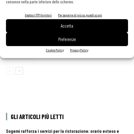
consenso nella parte inferiore dello schermo.
Perché servono più talenti
Gestisci 1771 fornitori
Per saperne di più su questi scopi
Accetta
Preferenze
Cardoncelli, ricette per ravioli e risotto
Cookie Policy
Privacy Policy
GLI ARTICOLI PIÙ LETTI
Sogemi rafforza i servizi per la ristorazione: orario esteso e