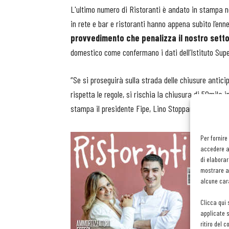
L'ultimo numero di Ristoranti è andato in stampa 
in rete e bar e ristoranti hanno appena subito l’en
provvedimento che penalizza il nostro sett
domestico come confermano i dati dell’Istituto Supe
“Se si proseguirà sulla strada delle chiusure anticip
rispetta le regole, si rischia la chiusura di 50mila 
stampa il presidente Fipe, Lino Stoppani.
Servono
Per fornire
accedere al
affitti
di elaborar
di res
mostrare an
propri c
alcune cara
lasciat
Clicca qui 
“congiu
applicate s
The Npd
ritiro del 