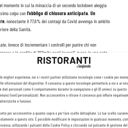
nel momento in cui la minaccia di un secondo lockdown aleggia
nesimo colpo con
l’obbligo di chiusura anticipata
.
Un
ore
, nonostante il 77,6% dei contagi da Covid avvenga in ambito
riore della Sanità.
ate, invece di incrementare i controlli per punire chi non
imprese e la perdita di 350mila posti lavoro!”, tuona in una nota
 dunque aiuti, per ridurre le spese dei pubblici esercizi, dagli
 le migliori esperienze, noi e i nostri partner utilizziamo tecnologie come i cookie per mem
le informazioni del dispositivo. Il consenso a queste tecnologie permetterà a noi e ai nos
 al fisco. Ma serve (ahinoi, ancora una volta)
una grande prova
e dati personali come il comportamento durante la navigazione o gli ID univoci su questo s
ponsabilità da parte dei gestori
per proteggere se stessi, i
nunci (non) personalizzati. Non acconsentire o ritirare il consenso può influire negativa
ollaboratori e i clienti, anche quelli che “la mascherina l’hanno
tteristiche e funzioni.
a in auto” e quelli che si presentano senza prenotazione con 12
sotto per acconsentire a quanto sopra o per fare scelte dettagliate. Le tue scelte sarann
nti”. Serve un cambio di marcia: secondo l’osservatorio Crest di
olamente a questo sito. È possibile modificare le impostazioni in qualsiasi momento, com
 Grpoup nel primo semestre 2020 la spesa per il pranzo si è
consenso, utilizzando i pulsanti della Cookie Policy o cliccando sul pulsante di gestione d