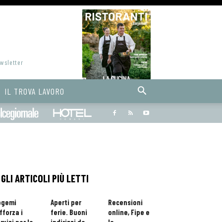
ewsletter
IL TROVA LAVORO
Bargiornale
dolcegiornale
Hoteldomani
GLI ARTICOLI PIÙ LETTI
ogemi
Aperti per
Recensioni
fforza i
ferie. Buoni
online, Fipe e