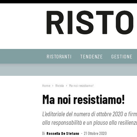
Ristoranti
RISTORANTI
TENDENZE
GESTIONE
Web
Home
Rivista
Ma noi resistiamo!
Ma noi resistiamo!
L'editoriale del numero di ottobre 2020 a fir
alla responsabilità e un plauso alla resilienza
Di
Rossella De Stefano
-
21 Ottobre 2020