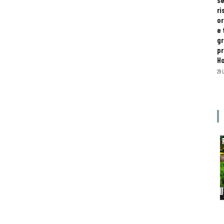
se
ri
or
e 
gr
pr
H
29 