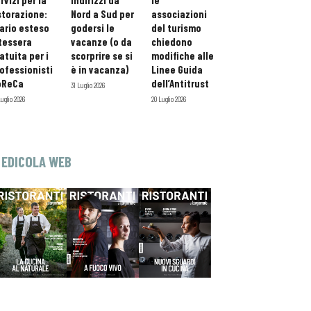
rvizi per la
indirizzi da
le
storazione:
Nord a Sud per
associazioni
ario esteso
godersi le
del turismo
tessera
vacanze (o da
chiedono
atuita per i
scorprire se si
modifiche alle
ofessionisti
è in vacanza)
Linee Guida
oReCa
dell’Antitrust
31 Luglio 2026
Luglio 2026
20 Luglio 2026
EDICOLA WEB