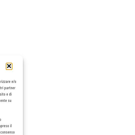
orizzare e/o
tri partner
ito e di
mente su
o
preso il
el consenso