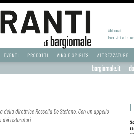
Abbonati
Iscriviti alla n
EVENTI
PRODOTTI
VINO E SPIRITS
ATTREZZATURE
ma della direttrice Rossella De Stefano. Con un appello
 dei ristoratori
S
ra