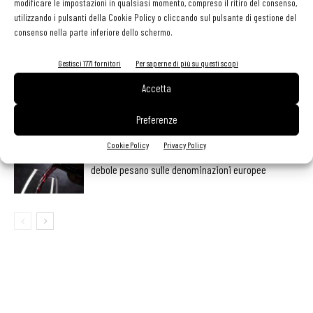
modificare le impostazioni in qualsiasi momento, compreso il ritiro del consenso,
utilizzando i pulsanti della Cookie Policy o cliccando sul pulsante di gestione del
Ampliare l’attività del ristorante al catering? Sì, ma la
consenso nella parte inferiore dello schermo.
scelta giusta è puntare sul premium
Gestisci 1771 fornitori
Per saperne di più su questi scopi
Aperti per ferie. Buoni indirizzi da Nord a Sud per
Accetta
godersi le vacanze (o da scorprire se si è in
vacanza)
Preferenze
Cookie Policy
Privacy Policy
Export del vino in frenata: dazi Usa e domanda
debole pesano sulle denominazioni europee