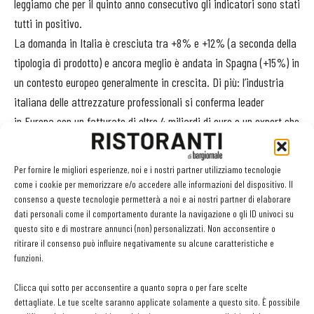
leggiamo che per il quinto anno consecutivo gli indicatori sono stati
tutti in positivo.
La domanda in Italia è cresciuta tra +8% e +12% (a seconda della
tipologia di prodotto) e ancora meglio è andata in Spagna (+15%) in
un contesto europeo generalmente in crescita. Di più: l’industria
italiana delle attrezzature professionali si conferma leader
in Europa con un fatturato di oltre 4 miliardi di euro e un export che
copre oltre il 70% della produzione.
Per fornire le migliori esperienze, noi e i nostri partner utilizziamo tecnologie
come i cookie per memorizzare e/o accedere alle informazioni del dispositivo. Il
consenso a queste tecnologie permetterà a noi e ai nostri partner di elaborare
dati personali come il comportamento durante la navigazione o gli ID univoci su
questo sito e di mostrare annunci (non) personalizzati. Non acconsentire o
Facebook
Twitter
Linkedin
ritirare il consenso può influire negativamente su alcune caratteristiche e
funzioni.
Clicca qui sotto per acconsentire a quanto sopra o per fare scelte
LEGGI ANCHE
dettagliate. Le tue scelte saranno applicate solamente a questo sito. È possibile