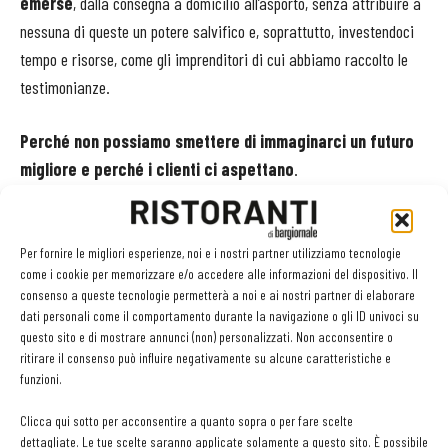
emerse
, dalla consegna a domicilio all’asporto, senza attribuire a
nessuna di queste un potere salvifico e, soprattutto, investendoci
tempo e risorse, come gli imprenditori di cui abbiamo raccolto le
testimonianze.
Perché non possiamo smettere di immaginarci un futuro
migliore e perché i clienti ci aspettano
.
TAG
format
futuro
post Covid-19
Per fornire le migliori esperienze, noi e i nostri partner utilizziamo tecnologie
come i cookie per memorizzare e/o accedere alle informazioni del dispositivo. Il
consenso a queste tecnologie permetterà a noi e ai nostri partner di elaborare
dati personali come il comportamento durante la navigazione o gli ID univoci su
questo sito e di mostrare annunci (non) personalizzati. Non acconsentire o
Facebook
Twitter
ritirare il consenso può influire negativamente su alcune caratteristiche e
funzioni.
Clicca qui sotto per acconsentire a quanto sopra o per fare scelte
dettagliate. Le tue scelte saranno applicate solamente a questo sito. È possibile
LEGGI ANCHE