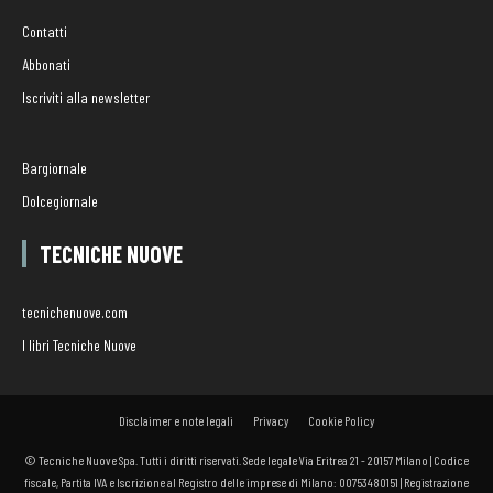
Contatti
Abbonati
Iscriviti alla newsletter
Bargiornale
Dolcegiornale
TECNICHE NUOVE
tecnichenuove.com
I libri Tecniche Nuove
Disclaimer e note legali
Privacy
Cookie Policy
© Tecniche Nuove Spa. Tutti i diritti riservati. Sede legale Via Eritrea 21 - 20157 Milano | Codice
fiscale, Partita IVA e Iscrizione al Registro delle imprese di Milano: 00753480151 | Registrazione