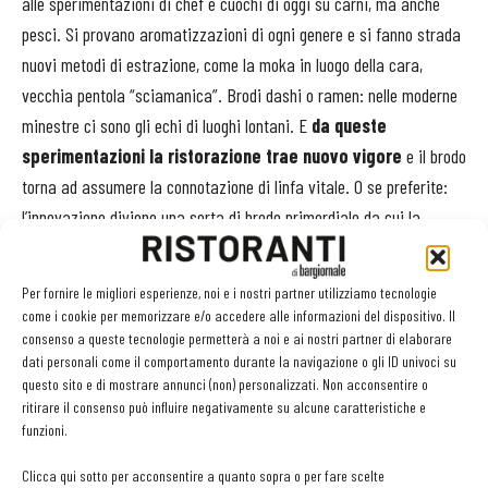
alle sperimentazioni di chef e cuochi di oggi su carni, ma anche
pesci. Si provano aromatizzazioni di ogni genere e si fanno strada
nuovi metodi di estrazione, come la moka in luogo della cara,
vecchia pentola “sciamanica”. Brodi dashi o ramen: nelle moderne
minestre ci sono gli echi di luoghi lontani. E
da queste
sperimentazioni la ristorazione trae nuovo vigore
e il brodo
torna ad assumere la connotazione di linfa vitale. O se preferite:
l’innovazione diviene una sorta di brodo primordiale da cui la
ristorazione può rinascere e che lascia intravedere nuovi
orizzonti. Siete pronti a nutrirvene?
Per fornire le migliori esperienze, noi e i nostri partner utilizziamo tecnologie
come i cookie per memorizzare e/o accedere alle informazioni del dispositivo. Il
consenso a queste tecnologie permetterà a noi e ai nostri partner di elaborare
dati personali come il comportamento durante la navigazione o gli ID univoci su
questo sito e di mostrare annunci (non) personalizzati. Non acconsentire o
ritirare il consenso può influire negativamente su alcune caratteristiche e
Facebook
Twitter
funzioni.
Clicca qui sotto per acconsentire a quanto sopra o per fare scelte