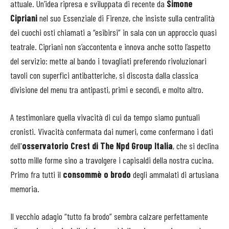
attuale. Un’idea ripresa e sviluppata di recente da
Simone
Cipriani
nel suo Essenziale di Firenze, che insiste sulla centralità
dei cuochi osti chiamati a “esibirsi” in sala con un approccio quasi
teatrale. Cipriani non s’accontenta e innova anche sotto l’aspetto
del servizio: mette al bando i tovagliati preferendo rivoluzionari
tavoli con superfici antibatteriche, si discosta dalla classica
divisione del menu tra antipasti, primi e secondi, e molto altro.
A testimoniare quella vivacità di cui da tempo siamo puntuali
cronisti. Vivacità confermata dai numeri, come confermano i dati
dell'
osservatorio Crest di The Npd Group Italia
, che si declina
sotto mille forme sino a travolgere i capisaldi della nostra cucina.
Primo fra tutti il
consommè o brodo
degli ammalati di artusiana
memoria.
Il vecchio adagio “tutto fa brodo” sembra calzare perfettamente