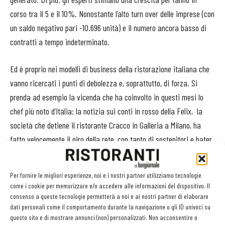
corso tra il 5 e il 10%. Nonostante l’alto turn over delle imprese (con
un saldo negativo pari -10.696 unità) e il numero ancora basso di
contratti a tempo indeterminato.
Ed è proprio nei modelli di business della ristorazione italiana che
vanno ricercati i punti di debolezza e, soprattutto, di forza. Si
prenda ad esempio la vicenda che ha coinvolto in questi mesi lo
chef più noto d’Italia: la notizia sui conti in rosso della Felix,
la
società che detiene il ristorante Cracco in Galleria a Milano, ha
fatto velocemente il giro della rete, con tanto di sostenitori e hater
schierati. In molti, hanno messo in discussione il modello di
business del fine dining. Sicuramente c’è molto da fare, ma la
Per fornire le migliori esperienze, noi e i nostri partner utilizziamo tecnologie
ristorazione rimane, e rimarrà, un asset centrale per il Bel Paese.
come i cookie per memorizzare e/o accedere alle informazioni del dispositivo. Il
consenso a queste tecnologie permetterà a noi e ai nostri partner di elaborare
dati personali come il comportamento durante la navigazione o gli ID univoci su
TAG
Ristoranti
questo sito e di mostrare annunci (non) personalizzati. Non acconsentire o