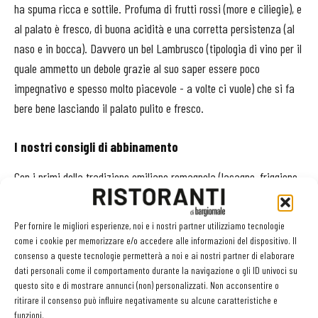
ha spuma ricca e sottile. Profuma di frutti rossi (more e ciliegie), e
al palato è fresco, di buona acidità e una corretta persistenza (al
naso e in bocca). Davvero un bel Lambrusco (tipologia di vino per il
quale ammetto un debole grazie al suo saper essere poco
impegnativo e spesso molto piacevole - a volte ci vuole) che si fa
bere bene lasciando il palato pulito e fresco.
I nostri consigli di abbinamento
Con i primi della tradizione emiliano romagnola (lasagne, friggione,
tortelli e tortellini variamente ripieni) e non solo con questi.
Perfetto con cotechino, zampone e con tutti i tagli del bollito si puù
Per fornire le migliori esperienze, noi e i nostri partner utilizziamo tecnologie
abbinare a carni bianche e rosse alla piastra o alla brace.
come i cookie per memorizzare e/o accedere alle informazioni del dispositivo. Il
consenso a queste tecnologie permetterà a noi e ai nostri partner di elaborare
dati personali come il comportamento durante la navigazione o gli ID univoci su
questo sito e di mostrare annunci (non) personalizzati. Non acconsentire o
ritirare il consenso può influire negativamente su alcune caratteristiche e
funzioni.