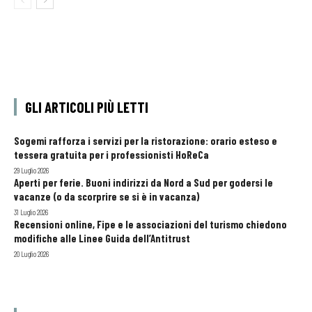
GLI ARTICOLI PIÙ LETTI
Sogemi rafforza i servizi per la ristorazione: orario esteso e
tessera gratuita per i professionisti HoReCa
29 Luglio 2026
Aperti per ferie. Buoni indirizzi da Nord a Sud per godersi le
vacanze (o da scorprire se si è in vacanza)
31 Luglio 2026
Recensioni online, Fipe e le associazioni del turismo chiedono
modifiche alle Linee Guida dell’Antitrust
20 Luglio 2026