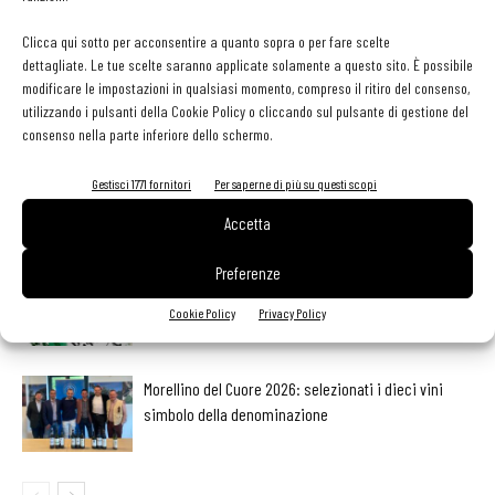
Facebook
Twitter
Clicca qui sotto per acconsentire a quanto sopra o per fare scelte
dettagliate. Le tue scelte saranno applicate solamente a questo sito. È possibile
modificare le impostazioni in qualsiasi momento, compreso il ritiro del consenso,
utilizzando i pulsanti della Cookie Policy o cliccando sul pulsante di gestione del
LEGGI ANCHE
consenso nella parte inferiore dello schermo.
Export del vino in frenata: dazi Usa e domanda
Gestisci 1771 fornitori
Per saperne di più su questi scopi
debole pesano sulle denominazioni europee
Accetta
Preferenze
Bisol1542 Brut, Valdobbiadene Prosecco Superiore
Docg, Bisol
Cookie Policy
Privacy Policy
Morellino del Cuore 2026: selezionati i dieci vini
simbolo della denominazione