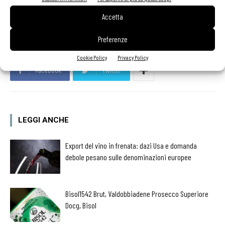
TAG
Suvereto
Tenuta Casadei
Accetta
Preferenze
Cookie Policy
Privacy Policy
Facebook
Twitter
LEGGI ANCHE
Export del vino in frenata: dazi Usa e domanda
debole pesano sulle denominazioni europee
Bisol1542 Brut, Valdobbiadene Prosecco Superiore
Docg, Bisol