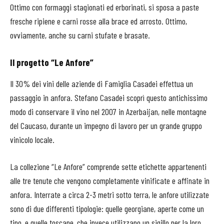
Ottimo con formaggi stagionati ed erborinati, si sposa a paste
fresche ripiene e carni rosse alla brace ed arrosto. Ottimo,
ovviamente, anche su carni stufate e brasate.
Il progetto “Le Anfore”
Il 30% dei vini delle aziende di Famiglia Casadei effettua un
passaggio in anfora. Stefano Casadei scoprì questo antichissimo
modo di conservare il vino nel 2007 in Azerbaijan, nelle montagne
del Caucaso, durante un impegno di lavoro per un grande gruppo
vinicolo locale.
La collezione “Le Anfore” comprende sette etichette appartenenti
alle tre tenute che vengono completamente vinificate e affinate in
anfora. Interrate a circa 2-3 metri sotto terra, le anfore utilizzate
sono di due differenti tipologie: quelle georgiane, aperte come un
tino, e quelle toscane, che invece utilizzano un sigillo per la loro