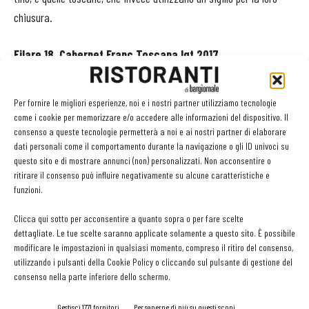
chiusura.
Filare 18, Cabernet Franc Toscana Igt 2017
Tenuta Casadei, Suvereto (Li)
tenutacasadei.it
Per fornire le migliori esperienze, noi e i nostri partner utilizziamo tecnologie
come i cookie per memorizzare e/o accedere alle informazioni del dispositivo. Il
Regione
Toscana
consenso a queste tecnologie permetterà a noi e ai nostri partner di elaborare
dati personali come il comportamento durante la navigazione o gli ID univoci su
Uve
Cabernet Franc 100%
questo sito e di mostrare annunci (non) personalizzati. Non acconsentire o
Prezzo
35-40 € (in enoteca)
ritirare il consenso può influire negativamente su alcune caratteristiche e
Formati
0,75 cl
funzioni.
Alcol
13,5%
Clicca qui sotto per acconsentire a quanto sopra o per fare scelte
dettagliate. Le tue scelte saranno applicate solamente a questo sito. È possibile
modificare le impostazioni in qualsiasi momento, compreso il ritiro del consenso,
utilizzando i pulsanti della Cookie Policy o cliccando sul pulsante di gestione del
consenso nella parte inferiore dello schermo.
Leggi qui tutte le degustazioni di Ristorantiweb.com
Gestisci 1771 fornitori
Per saperne di più su questi scopi