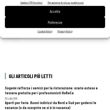
Gestisci 1771 fornitori
Per saperne di più su questi scopi
Accetta
Morellino del Cuore 2026: selezionati i dieci vini
simbolo della denominazione
Preferenze
Cookie Policy
Privacy Policy
GLI ARTICOLI PIÙ LETTI
Sogemi rafforza i servizi per la ristorazione: orario esteso e
tessera gratuita per i professionisti HoReCa
29 Luglio 2026
Aperti per ferie. Buoni indirizzi da Nord a Sud per godersi le
vacanze (o da scorprire se si è in vacanza)