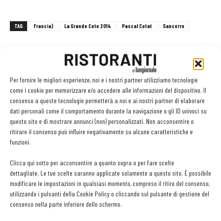
TAG
Francia)
La Grande Cote 2014
Pascal Cotat
Sancerre
Per fornire le migliori esperienze, noi e i nostri partner utilizziamo tecnologie
Facebook
Twitter
come i cookie per memorizzare e/o accedere alle informazioni del dispositivo. Il
consenso a queste tecnologie permetterà a noi e ai nostri partner di elaborare
dati personali come il comportamento durante la navigazione o gli ID univoci su
questo sito e di mostrare annunci (non) personalizzati. Non acconsentire o
LEGGI ANCHE
ritirare il consenso può influire negativamente su alcune caratteristiche e
funzioni.
Export del vino in frenata: dazi Usa e domanda
Clicca qui sotto per acconsentire a quanto sopra o per fare scelte
debole pesano sulle denominazioni europee
dettagliate. Le tue scelte saranno applicate solamente a questo sito. È possibile
modificare le impostazioni in qualsiasi momento, compreso il ritiro del consenso,
utilizzando i pulsanti della Cookie Policy o cliccando sul pulsante di gestione del
Bisol1542 Brut, Valdobbiadene Prosecco Superiore
consenso nella parte inferiore dello schermo.
Docg, Bisol