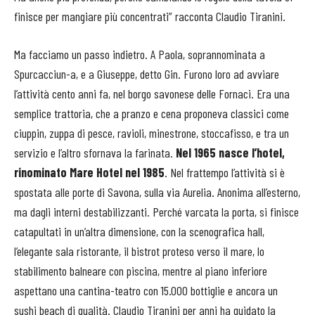
finisce per mangiare più concentrati” racconta Claudio Tiranini.
Ma facciamo un passo indietro. A Paola, soprannominata a
Spurcacciun-a, e a Giuseppe, detto Gin. Furono loro ad avviare
l’attività cento anni fa, nel borgo savonese delle Fornaci. Era una
semplice trattoria, che a pranzo e cena proponeva classici come
ciuppin, zuppa di pesce, ravioli, minestrone, stoccafisso, e tra un
servizio e l’altro sfornava la farinata.
Nel 1965 nasce l’hotel,
rinominato Mare Hotel nel 1985
. Nel frattempo l’attività si è
spostata alle porte di Savona, sulla via Aurelia. Anonima all’esterno,
ma dagli interni destabilizzanti. Perché varcata la porta, si finisce
catapultati in un’altra dimensione, con la scenografica hall,
l’elegante sala ristorante, il bistrot proteso verso il mare, lo
stabilimento balneare con piscina, mentre al piano inferiore
aspettano una cantina-teatro con 15.000 bottiglie e ancora un
sushi beach di qualità. Claudio Tiranini per anni ha guidato la