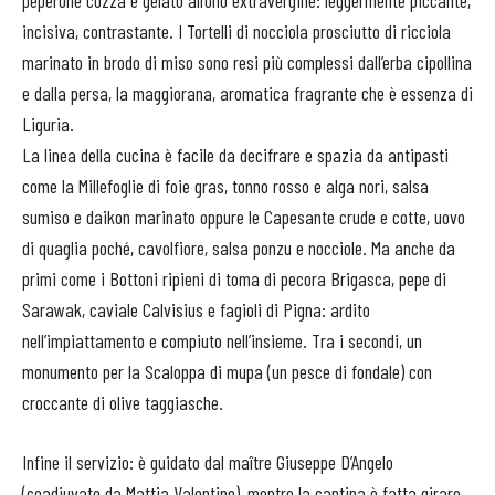
peperone cozza e gelato all’olio extravergine: leggermente piccante,
incisiva, contrastante. I Tortelli di nocciola prosciutto di ricciola
marinato in brodo di miso sono resi più complessi dall’erba cipollina
e dalla persa, la maggiorana, aromatica fragrante che è essenza di
Liguria.
La linea della cucina è facile da decifrare e spazia da antipasti
come la Millefoglie di foie gras, tonno rosso e alga nori, salsa
sumiso e daikon marinato oppure le Capesante crude e cotte, uovo
di quaglia poché, cavolfiore, salsa ponzu e nocciole. Ma anche da
primi come i Bottoni ripieni di toma di pecora Brigasca, pepe di
Sarawak, caviale Calvisius e fagioli di Pigna: ardito
nell’impiattamento e compiuto nell’insieme. Tra i secondi, un
monumento per la Scaloppa di mupa (un pesce di fondale) con
croccante di olive taggiasche.
Infine il servizio: è guidato dal maître Giuseppe D’Angelo
(coadiuvato da Mattia Valentino), mentre la cantina è fatta girare