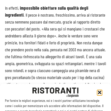
In effetti,
impossibile obiettare sulla qualità degli
ingredienti
. Il pesce è nostrano, freschissimo, arriva al ristorante
senza nemmeno passare dal mercato, grazie al rapporto diretto
con pescatori del posto. «Alla sera qui si mangiano i crostacei che
andrebbero all’asta il giorno dopo». Anche le verdure sono vere
primizie, tra fornitori fidati e l’orto di proprietà. Non resta dunque
che prendere posto nella sala, pensata nel 2003 ma ancora attuale,
che l’ultima rinfrescata ha alleggerito di alcuni tavoli. È una sala
ampia, geometrica, sviluppata su spazi rettangolari, mentre i tavoli
sono rotondi, e sopra ciascuno campeggia una piramide nera di
gres porcellanato (lo stesso materiale usato per i top della cucina)
utilizzata come base per il vassoio degli appetizer e della piccola
pasticceria.
Per fornire le migliori esperienze, noi e i nostri partner utilizziamo tecnologie
La materia prima come motore nobile di ogni piatto. Poi
come i cookie per memorizzare e/o accedere alle informazioni del dispositivo. Il
consenso a queste tecnologie permetterà a noi e ai nostri partner di elaborare