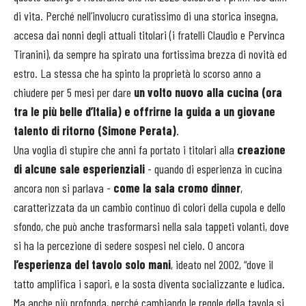
di vita. Perché nell’involucro curatissimo di una storica insegna,
accesa dai nonni degli attuali titolari (i fratelli Claudio e Pervinca
Tiranini), da sempre ha spirato una fortissima brezza di novità ed
estro. La stessa che ha spinto la proprietà lo scorso anno a
chiudere per 5 mesi per dare
un volto nuovo alla cucina (ora
tra le più belle d’Italia) e offrirne la guida a un giovane
talento di ritorno (Simone Perata)
.
Una voglia di stupire che anni fa portato i titolari alla
creazione
di alcune sale esperienziali
- quando di esperienza in cucina
ancora non si parlava -
come la sala cromo dinner
,
caratterizzata da un cambio continuo di colori della cupola e dello
sfondo, che può anche trasformarsi nella sala tappeti volanti, dove
si ha la percezione di sedere sospesi nel cielo. O ancora
l’esperienza del tavolo solo mani
, ideato nel 2002, “dove il
tatto amplifica i sapori, e la sosta diventa socializzante e ludica.
Ma anche più profonda, perché cambiando le regole della tavola si