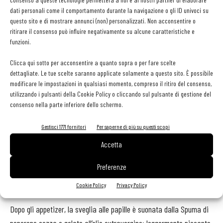
un occhio al territorio, ma con sguardo aperto
a 360 gradi,
dati personali come il comportamento durante la navigazione o gli ID univoci su
che si apre al mondo e insiste all’Oriente nell’utilizzo di alcuni
questo sito e di mostrare annunci (non) personalizzati. Non acconsentire o
ingredienti ricorrenti. Piatti basati su gusti di contrappunto, una
ritirare il consenso può influire negativamente su alcune caratteristiche e
funzioni.
notevole perizia nell’uso delle salse, una complessità di insieme che
non diventa mai indecifrabile. È questa la cifra stilistica della
Clicca qui sotto per acconsentire a quanto sopra o per fare scelte
cucina di Perata. Con lui in cucina opera una brigata importante,
dettagliate. Le tue scelte saranno applicate solamente a questo sito. È possibile
modificare le impostazioni in qualsiasi momento, compreso il ritiro del consenso,
anche numericamente, che annovera anche Gianluigi Erme (sous-
utilizzando i pulsanti della Cookie Policy o cliccando sul pulsante di gestione del
chef) e Tomohiro Kiramochi (cuoco giapponese da 10 anni alla
consenso nella parte inferiore dello schermo.
Spurcacciun-a). L’imprinting dei maestri di Perata sbuca fuori nei
piccoli particolari (l’impronta di Barasategui è forse la più nitida),
Gestisci 1771 fornitori
Per saperne di più su questi scopi
da come viene tirata una salsa, da alcune forme e accostamenti,
Accetta
ma non vela mai la personalità dello chef. Si può optare tra due
Preferenze
menu degustazione (il 9 portate a 120 euro, il 6 portate a 90), il
Sapori di Liguria (quattro piatti a 65 euro), oppure per la carta.
Cookie Policy
Privacy Policy
Dopo gli appetizer, la sveglia alle papille è suonata dalla Spuma di