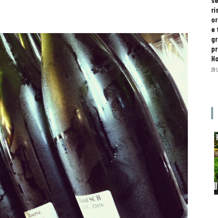
se
ri
or
e 
gr
pr
H
29 