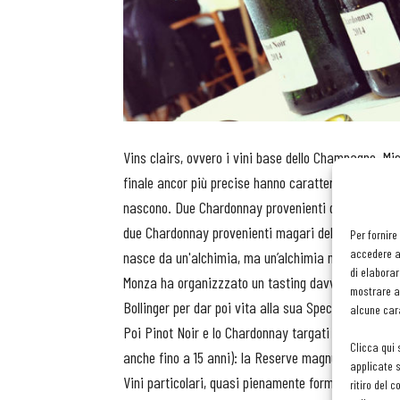
Vins clairs, ovvero i vini base dello Champagne. Mi
finale ancor più precise hanno caratteristiche che 
nascono. Due Chardonnay provenienti da zone diver
due Chardonnay provenienti magari dello stesso vi
Per fornire
accedere al
nasce da un'alchimia, ma un’alchimia molto scientif
di elaborar
Monza ha organizzzato un tasting davvero particolar
mostrare an
Bollinger per dar poi vita alla sua Special Cuvée. 
alcune cara
Poi Pinot Noir e lo Chardonnay targati 2014. Infine
Clicca qui 
anche fino a 15 anni): la Reserve magnum, il Blen
applicate s
Vini particolari, quasi pienamente formati e in alc
ritiro del 