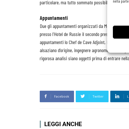
nella parte
particolare, ma tutto sommato possibile.
Appuntamenti
Due gli appuntamenti organizzati da Meregalli per l
presso l’Hotel de Russie il secondo presso la sede 
appuntamenti lo Chef de Cave Adjoint, Denis Bunner 
alsaziano d’origine, ingegnere agronomo ed enologo,
rigorosa analisi siano oggetti prima di entrare nel
Facebook
Twitter
L
LEGGI ANCHE