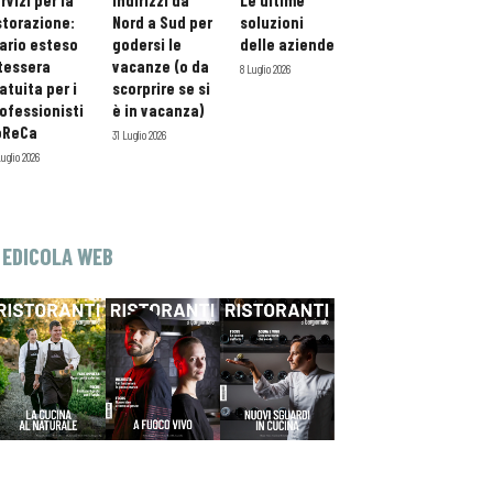
rvizi per la
indirizzi da
Le ultime
storazione:
Nord a Sud per
soluzioni
ario esteso
godersi le
delle aziende
tessera
vacanze (o da
8 Luglio 2026
atuita per i
scorprire se si
ofessionisti
è in vacanza)
oReCa
31 Luglio 2026
Luglio 2026
EDICOLA WEB