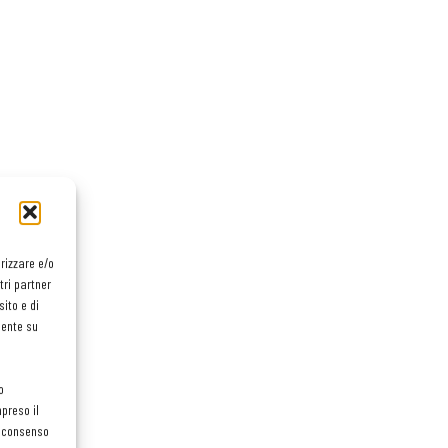
orizzare e/o
tri partner
ito e di
mente su
o
preso il
el consenso