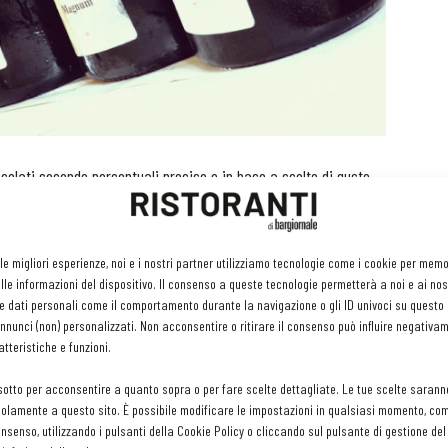
scelati secondo percentuali precise e in base a scelte di gusto
variano a seconda della zona di provenienza e delle uve da cui
se avranno note aromatiche e gustatve differenti. E così anche
gneto, ma vinificati in annate diverse. Insomma lo Champagne
 le migliori esperienze, noi e i nostri partner utilizziamo tecnologie come i cookie per mem
le informazioni del dispositivo. Il consenso a queste tecnologie permetterà a noi e ai nos
ica. Per svelare qualche segreto a tal proposito la Meregalli di
e dati personali come il comportamento durante la navigazione o gli ID univoci su questo s
e. Ovvero l’assaggio di ben otto “vins” utilizzati alla maison
nunci (non) personalizzati. Non acconsentire o ritirare il consenso può influire negativa
Ecco così Pinot Noir, Chardonnay e il Pinot Meunier annata 2015.
tteristiche e funzioni.
 tre blend (che Bollinger conserva in qualche casi in magnum
sotto per acconsentire a quanto sopra o per fare scelte dettagliate. Le tue scelte sarann
d Special Cuvée vendanges 2015 e la Special Cuvée en magnum.
olamente a questo sito. È possibile modificare le impostazioni in qualsiasi momento, com
uni casi quasi pronti a un consumo tal quale. Certo un consumo
consenso, utilizzando i pulsanti della Cookie Policy o cliccando sul pulsante di gestione d