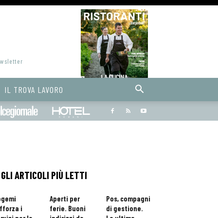
ewsletter
IL TROVA LAVORO
Bargiornale
dolcegiornale
Hoteldomani
GLI ARTICOLI PIÙ LETTI
ogemi
Aperti per
Pos, compagni
fforza i
ferie. Buoni
di gestione.