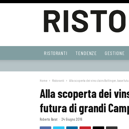
Ristoranti
RISTORANTI
TENDENZE
GESTIONE
Web
Home
Ristoranti
Alla scoperta dei vins clairs Bollinger, base f
Alla scoperta dei vin
futura di grandi Ca
Roberto Barat
-
24 Giugno 2016