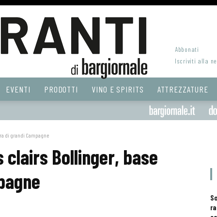
Abbonati
Iscriviti alla n
EVENTI
PRODOTTI
VINO E SPIRITS
ATTREZZATURE
utura di grandi Campagne
s clairs Bollinger, base
mpagne
S
ra