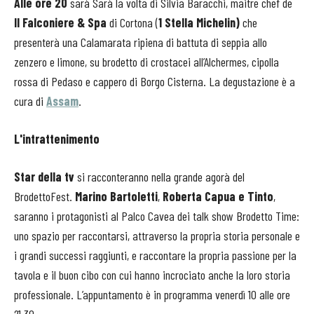
Alle ore 20
sarà Sarà la volta di Silvia Baracchi, maitre chef de
Il Falconiere & Spa
di Cortona (
1 Stella Michelin)
che
presenterà una Calamarata ripiena di battuta di seppia allo
zenzero e limone, su brodetto di crostacei all’Alchermes, cipolla
rossa di Pedaso e cappero di Borgo Cisterna. La degustazione è a
cura di
Assam
.
L'intrattenimento
Star della tv
si racconteranno nella grande agorà del
BrodettoFest.
Marino Bartoletti
,
Roberta Capua e Tinto
,
saranno i protagonisti al Palco Cavea dei talk show Brodetto Time:
uno spazio per raccontarsi, attraverso la propria storia personale e
i grandi successi raggiunti, e raccontare la propria passione per la
tavola e il buon cibo con cui hanno incrociato anche la loro storia
professionale. L’appuntamento è in programma venerdì 10 alle ore