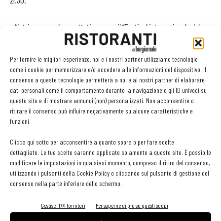
21.30.
«
Nutriamo grande aspettativa verso il “Festival internazionale del
Brodetto e delle Zuppe di Pesce" - ha
dichiarato il sindaco di Fano,
Massimo Seri
–
che ormai da 19 anni valorizza la nostra tradizione
Per fornire le migliori esperienze, noi e i nostri partner utilizziamo tecnologie
eno-gastronomica, in modo autentico e dinamico. Sicuramente,
come i cookie per memorizzare e/o accedere alle informazioni del dispositivo. Il
consenso a queste tecnologie permetterà a noi e ai nostri partner di elaborare
rappresenta anche un’occasione importante per tutto il settore
dati personali come il comportamento durante la navigazione o gli ID univoci su
economico e commerciale collegato al Brodetto affinché si possa
questo sito e di mostrare annunci (non) personalizzati. Non acconsentire o
tornare a correre, recuperando il terreno perso a causa del Covid
».
ritirare il consenso può influire negativamente su alcune caratteristiche e
funzioni.
Clicca qui sotto per acconsentire a quanto sopra o per fare scelte
dettagliate. Le tue scelte saranno applicate solamente a questo sito. È possibile
modificare le impostazioni in qualsiasi momento, compreso il ritiro del consenso,
utilizzando i pulsanti della Cookie Policy o cliccando sul pulsante di gestione del
consenso nella parte inferiore dello schermo.
TAG
brodettofest
ripresa
Gestisci 1771 fornitori
Per saperne di più su questi scopi