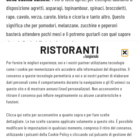
disposizione agretti, asparagi, topinambour, spinaci, broccoletti,
rape, cavolo, verza, carote, bieta e cicoria e tanto altro. Questo
significa che per pomodori, melanzane, zucchine e peperoni
basterà attendere pochi mesi e li potremo gustarli con quel sapore
che solo il sole dell’estate riesce a dare.
Yari Sità
Per fornire le migliori esperienze, noi e i nostri partner utilizziamo tecnologie
come i cookie per memorizzare e/o accedere alle informazioni del dispositivo. Il
Classe 1986 Yari Sità è calabrese di nascita e torinese di adozione,
consenso a queste tecnologie permetterà a noi e ai nostri partner di elaborare
dati personali come il comportamento durante la navigazione o gli ID univoci su
attualmente dirige la cucina dello
Scialuppa Ligurian Seafood
questo sito e di mostrare annunci (non) personalizzati. Non acconsentire o
a Torino. A meno di vent’anni ha lasciato l’Italia alla volta di Miami
ritirare il consenso può influire negativamente su alcune caratteristiche e
dove ha lavorato in ristoranti gourmet italiani e asiatici, proegue la
funzioni.
sua formazione a Barcellona e Bangkok e infine torna Totrino dove
Clicca qui sotto per acconsentire a quanto sopra o per fare scelte
attualmente è executive chef di Scialuppa ligurian seafood bistrot
dettagliate. Le tue scelte saranno applicate solamente a questo sito. È possibile
che propone una cucina fusion con grande spazio alle verdure di
modificare le impostazioni in qualsiasi momento, compreso il ritiro del consenso,
utilizzando i pulsanti della Cookie Policy o cliccando sul pulsante di gestione del
stagione.