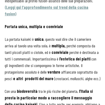
indispensabili al profilo fusion-asiatico delle sue preparazioni.
(Leggi qui l'approfondimento sul trend della cucina
fusion)
Portata unica, multipla e conviviale
La portata kaiseki è
unica
, questo vuol dire che il cameriere
arriva al tavolo una volta sola, è
multipla,
perché composta da
tanti piccoli piatti o ciotole, ed è
conviviale
perché è destinata a
tutti i commensali. Importantissima è
l’estetica dei piatti
con
gli ingredienti che si compongono in forme artistiche. Il
protagonismo assoluto è delle
verdure
affiancate soprattutto da
pesci
e altri prodotti del mare
(crostacei, molluschi, alghe ecc.)
Con una
biodoversità
tra le più ricche del pianeta,
l’Italia si
presta in particolar modo a raccogliere il messaggio
della cucina kaiseki
. Fino a tutto aprile, per esempio, abbiamo a