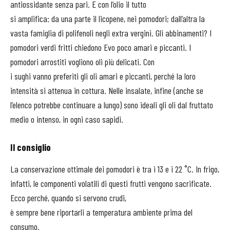
antiossidante senza pari. E con l’olio il tutto
si amplifica: da una parte il licopene, nei pomodori; dall’altra la
vasta famiglia di polifenoli negli extra vergini. Gli abbinamenti? I
pomodori verdi fritti chiedono Evo poco amari e piccanti. I
pomodori arrostiti vogliono oli più delicati. Con
i sughi vanno preferiti gli oli amari e piccanti, perché la loro
intensità si attenua in cottura. Nelle insalate, infine (anche se
l’elenco potrebbe continuare a lungo) sono ideali gli oli dal fruttato
medio o intenso, in ogni caso sapidi.
Il consiglio
La conservazione ottimale dei pomodori è tra i 13 e i 22 ˚C. In frigo
,
infatti
,
le componenti volatili di questi frutti vengono sacrificate.
Ecco perché
,
quando si servono crudi
,
è sempre bene riportarli a temperatura ambiente prima del
consumo.