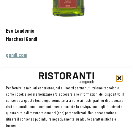
Evo Laudemio
Evo
Marchesi Gondi
An
gondi.com
es
Regione
Toscana
Re
Olive
Frantoio, Moraiolo, Leccino
Ol
Prezzo
13 €
Pr
Per fornire le migliori esperienze, noi e i nostri partner utilizziamo tecnologie
come i cookie per memorizzare e/o accedere alle informazioni del dispositivo. Il
Formato
50 cl
Fo
consenso a queste tecnologie permetterà a noi e ai nostri partner di elaborare
dati personali come il comportamento durante la navigazione o gli ID univoci su
Verde intenso dai riflessi giallo oro, limpido alla vista. Si apre al
Gia
questo sito e di mostrare annunci (non) personalizzati. Non acconsentire o
ritirare il consenso può influire negativamente su alcune caratteristiche e
naso con profumi fruttati di media intensità dai netti sentori
fru
funzioni.
erbacei. Al palato ha buona fluidità e armonia, sapidità e carattere,
e s