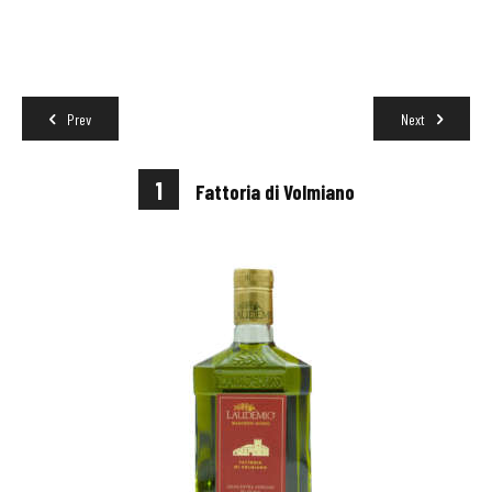
Prev
Next
1
Fattoria di Volmiano