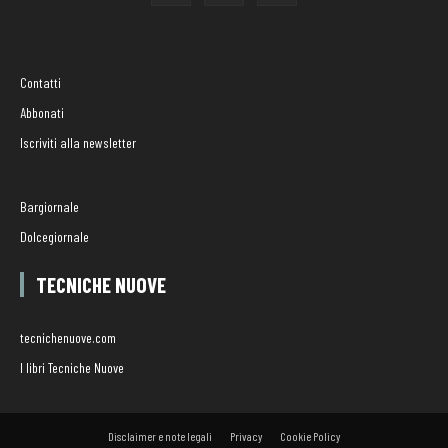
Contatti
Abbonati
Iscriviti alla newsletter
Bargiornale
Dolcegiornale
TECNICHE NUOVE
tecnichenuove.com
I libri Tecniche Nuove
Disclaimer e note legali
Privacy
Cookie Policy