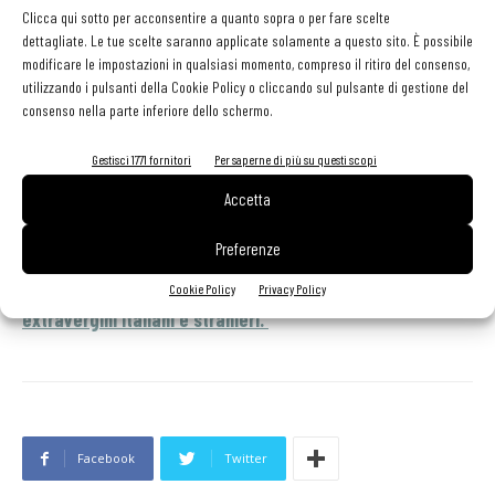
con gusto vegetale di carciofo, e note speziate, una lieve
arm
Clicca qui sotto per acconsentire a quanto sopra o per fare scelte
dettagliate. Le tue scelte saranno applicate solamente a questo sito. È possibile
astringenza e, in chiusura, sentori di mandorla verde e una punta
e p
modificare le impostazioni in qualsiasi momento, compreso il ritiro del consenso,
piccante. Da utilizzare con pasta integrale al pomodoro ciliegino
esc
utilizzando i pulsanti della Cookie Policy o cliccando sul pulsante di gestione del
fresco, o con pesce spada alla griglia con pomodori ciliegini e olive.
cap
consenso nella parte inferiore dello schermo.
pis
Gestisci 1771 fornitori
Per saperne di più su questi scopi
Accetta
Luigi Caricato ci racconta l'olio extravergine. Clicca qui
Prev
Next
Preferenze
per le altre puntate
Ogni secondo martedì del mese
andiamo alla scoperta del miglior utilizzo in cucina degli
Cookie Policy
Privacy Policy
extravergini italiani e stranieri.
Facebook
Twitter