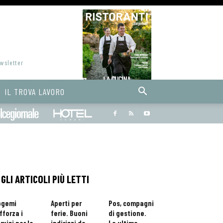
ewsletter
IL TROVA LAVORO
Bargiornale
dolcegiornale
Hoteldomani
GLI ARTICOLI PIÙ LETTI
ogemi
Aperti per
Pos, compagni
fforza i
ferie. Buoni
di gestione.