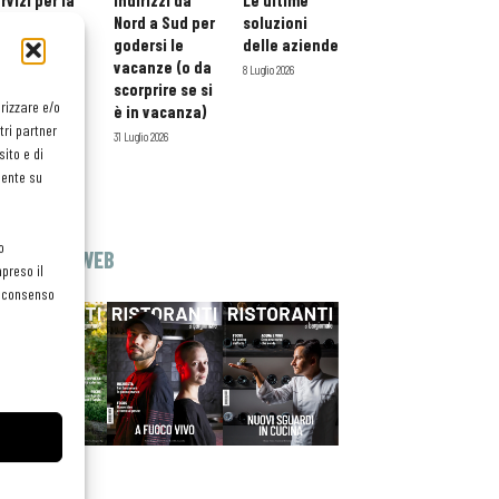
rvizi per la
indirizzi da
Le ultime
storazione:
Nord a Sud per
soluzioni
ario esteso
godersi le
delle aziende
tessera
vacanze (o da
8 Luglio 2026
atuita per i
scorprire se si
orizzare e/o
ofessionisti
è in vacanza)
tri partner
oReCa
31 Luglio 2026
ito e di
Luglio 2026
mente su
o
EDICOLA WEB
preso il
el consenso