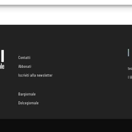
Contatti
Abbonati
te
Iscriviti alla newsletter
I 
Bargiornale
Dolcegiornale