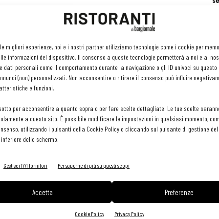
se
ri
or
e 
gr
 le migliori esperienze, noi e i nostri partner utilizziamo tecnologie come i cookie per mem
pr
le informazioni del dispositivo. Il consenso a queste tecnologie permetterà a noi e ai nos
H
e dati personali come il comportamento durante la navigazione o gli ID univoci su questo s
29 
nunci (non) personalizzati. Non acconsentire o ritirare il consenso può influire negativa
tteristiche e funzioni.
sotto per acconsentire a quanto sopra o per fare scelte dettagliate. Le tue scelte sarann
olamente a questo sito. È possibile modificare le impostazioni in qualsiasi momento, com
consenso, utilizzando i pulsanti della Cookie Policy o cliccando sul pulsante di gestione d
 inferiore dello schermo.
Gestisci 1771 fornitori
Per saperne di più su questi scopi
Accetta
Preferenze
Cookie Policy
Privacy Policy