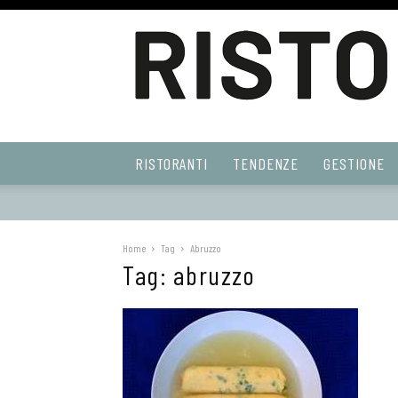
Ristoranti
RISTORANTI
TENDENZE
GESTIONE
Web
Home
Tag
Abruzzo
Tag: abruzzo