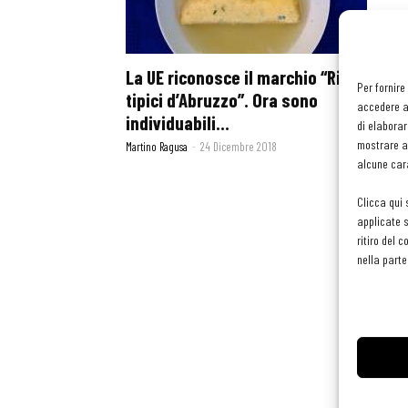
La UE riconosce il marchio “Ristoranti
Per fornire
tipici d’Abruzzo”. Ora sono
accedere al
individuabili...
di elaborar
mostrare an
Martino Ragusa
-
24 Dicembre 2018
alcune cara
Clicca qui 
applicate s
ritiro del 
nella parte