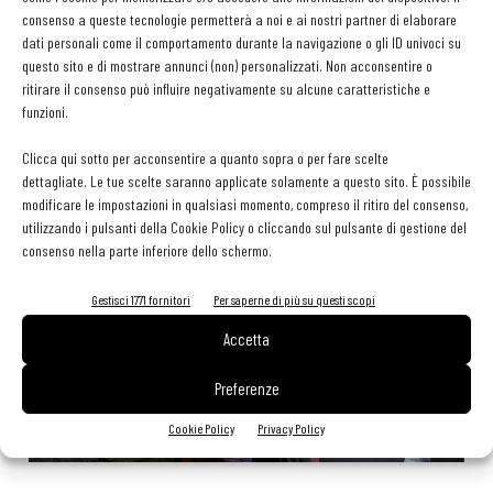
29 Luglio 2026
consenso a queste tecnologie permetterà a noi e ai nostri partner di elaborare
Aperti per ferie. Buoni indirizzi da Nord a Sud per godersi le
dati personali come il comportamento durante la navigazione o gli ID univoci su
vacanze (o da scorprire se si è in vacanza)
questo sito e di mostrare annunci (non) personalizzati. Non acconsentire o
31 Luglio 2026
ritirare il consenso può influire negativamente su alcune caratteristiche e
Recensioni online, Fipe e le associazioni del turismo chiedono
funzioni.
modifiche alle Linee Guida dell’Antitrust
20 Luglio 2026
Clicca qui sotto per acconsentire a quanto sopra o per fare scelte
dettagliate. Le tue scelte saranno applicate solamente a questo sito. È possibile
modificare le impostazioni in qualsiasi momento, compreso il ritiro del consenso,
utilizzando i pulsanti della Cookie Policy o cliccando sul pulsante di gestione del
EDICOLA WEB
consenso nella parte inferiore dello schermo.
Gestisci 1771 fornitori
Per saperne di più su questi scopi
Accetta
Preferenze
Cookie Policy
Privacy Policy