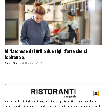
Al Marchese del Grillo due figli d’arte che si
ispirano a...
Sanzia Milesi
-
26 Novembre 2019
GLI ARTICOLI PIÙ LETTI
Sogemi rafforza i servizi per la ristorazione: orario esteso e
Per fornire le migliori esperienze, noi e i nostri partner utilizziamo tecnologie
tessera gratuita per i professionisti HoReCa
come i cookie per memorizzare e/o accedere alle informazioni del dispositivo. Il