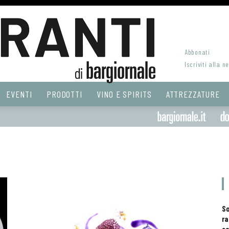
Abbonati
Iscriviti alla n
EVENTI
PRODOTTI
VINO E SPIRITS
ATTREZZATURE
S
ra