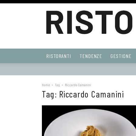
Ristoranti
RISTORANTI
TENDENZE
GESTIONE
Web
Home
Tag
Riccardo Camanini
Tag: Riccardo Camanini