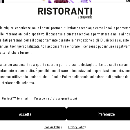
se
ri
or
e 
gr
C’è fermento in cucina: è il momento dei
 le migliori esperienze, noi e i nostri partner utilizziamo tecnologie come i cookie per mem
pr
fermentati
le informazioni del dispositivo. Il consenso a queste tecnologie permetterà a noi e ai nos
H
Flavia Fresia
-
24 Maggio 2018
e dati personali come il comportamento durante la navigazione o gli ID univoci su questo s
29 
nunci (non) personalizzati. Non acconsentire o ritirare il consenso può influire negativa
tteristiche e funzioni.
sotto per acconsentire a quanto sopra o per fare scelte dettagliate. Le tue scelte sarann
olamente a questo sito. È possibile modificare le impostazioni in qualsiasi momento, com
consenso, utilizzando i pulsanti della Cookie Policy o cliccando sul pulsante di gestione d
 inferiore dello schermo.
Gestisci 1771 fornitori
Per saperne di più su questi scopi
Accetta
Preferenze
Cookie Policy
Privacy Policy