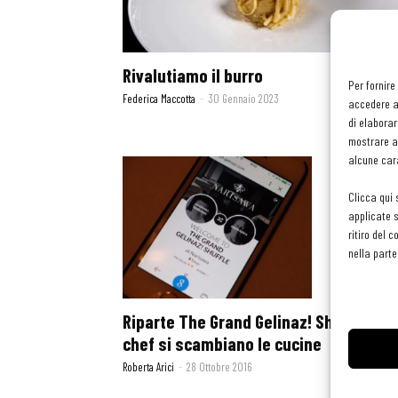
Rivalutiamo il burro
Per fornire
Federica Maccotta
-
30 Gennaio 2023
accedere al
di elaborar
mostrare an
alcune cara
Clicca qui 
applicate s
ritiro del 
nella parte
Riparte The Grand Gelinaz! Shuffle: gli
chef si scambiano le cucine
Roberta Arici
-
28 Ottobre 2016