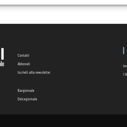
Contatti
Abbonati
te
Iscriviti alla newsletter
I 
Bargiornale
Dolcegiornale