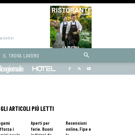
ewsletter
IL TROVA LAVORO
Bargiornale
dolcegiornale
Hoteldomani
GLI ARTICOLI PIÙ LETTI
ogemi
Aperti per
Recensioni
fforza i
ferie. Buoni
online, Fipe e