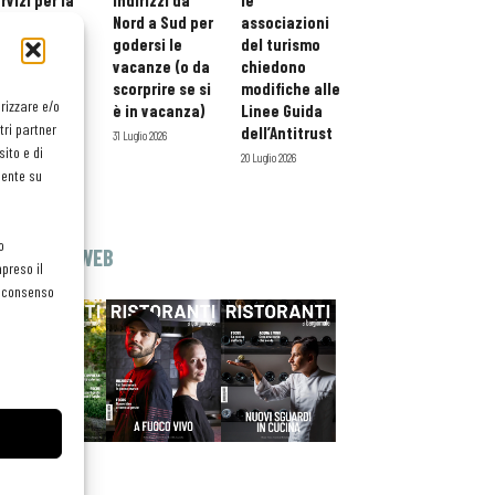
rvizi per la
indirizzi da
le
storazione:
Nord a Sud per
associazioni
ario esteso
godersi le
del turismo
tessera
vacanze (o da
chiedono
atuita per i
scorprire se si
modifiche alle
orizzare e/o
ofessionisti
è in vacanza)
Linee Guida
tri partner
oReCa
dell’Antitrust
31 Luglio 2026
ito e di
Luglio 2026
20 Luglio 2026
mente su
o
EDICOLA WEB
preso il
el consenso