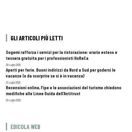
GLI ARTICOLI PIÙ LETTI
Sogemi rafforza i servizi per la ristorazione: orario esteso e
tessera gratuita per i professionisti HoReCa
29 Luglio 2026
Aperti per ferie. Buoni indirizzi da Nord a Sud per godersi le
vacanze (o da scorprire se si è in vacanza)
31 Luglio 2026
Recensioni online, Fipe e le associazioni del turismo chiedono
modifiche alle Linee Guida dell’Antitrust
20 Luglio 2026
EDICOLA WEB