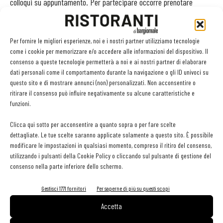
colloqui su appuntamento. Per partecipare occorre prenotare
l’incontro con le aziende (fino a un massimo di 3) direttamente
presso il Welcome Desk dell’area Bit4Job, a partire dalle 9.30.
Per fornire le migliori esperienze, noi e i nostri partner utilizziamo tecnologie
come i cookie per memorizzare e/o accedere alle informazioni del dispositivo. Il
Per gli interessati, vale per entrambe le tipologie di appuntamento,
consenso a queste tecnologie permetterà a noi e ai nostri partner di elaborare
il consiglio è di fare presto perché i posti sono comunque limitati.
dati personali come il comportamento durante la navigazione o gli ID univoci su
questo sito e di mostrare annunci (non) personalizzati. Non acconsentire o
In ogni caso, nell’area
Bit4Job
si potrà usufruire di altri servizi
ritirare il consenso può influire negativamente su alcune caratteristiche e
gratuiti come partecipare a seminari di formazione e
funzioni.
aggiornamento professionale o ai
Bit4Coaching
, dove esperti
Clicca qui sotto per acconsentire a quanto sopra o per fare scelte
forniranno consigli per la ricerca attiva di lavoro.
dettagliate. Le tue scelte saranno applicate solamente a questo sito. È possibile
modificare le impostazioni in qualsiasi momento, compreso il ritiro del consenso,
utilizzando i pulsanti della Cookie Policy o cliccando sul pulsante di gestione del
TAG
Bit
Bit4Job
offerte lavoro
ristorazione
consenso nella parte inferiore dello schermo.
Gestisci 1771 fornitori
Per saperne di più su questi scopi
Accetta
Facebook
Twitter
Linkedin