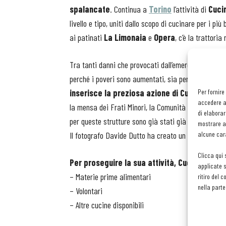
spalancate
. Continua a
Torino
l’attività di
Cucin
livello e tipo, uniti dallo scopo di cucinare per i più
ai patinati
La Limonaia
e
Opera
, c’è la trattori
Tra tanti danni che provocati dall’emergenza sanitar
perché i poveri sono aumentati, sia perché si sono 
Per fornire
inserisce la preziosa azione di Cucine Solid
accedere al
la mensa dei Frati Minori, la Comunità di Sant’Egidio
di elaborar
per queste strutture sono già stati già preparati 35
mostrare an
alcune cara
Il fotografo Davide Dutto ha creato un grande mosai
Clicca qui 
Per proseguire la sua attività, Cucine solida
applicate s
– Materie prime alimentari
ritiro del 
nella parte
– Volontari
– Altre cucine disponibili