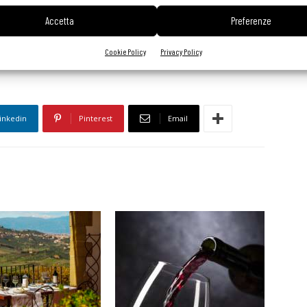
uttore o erogatore di pasti, donatore di materie prime,
Accetta
Preferenze
dali.it
Cookie Policy
Privacy Policy
inkedin
Pinterest
Email