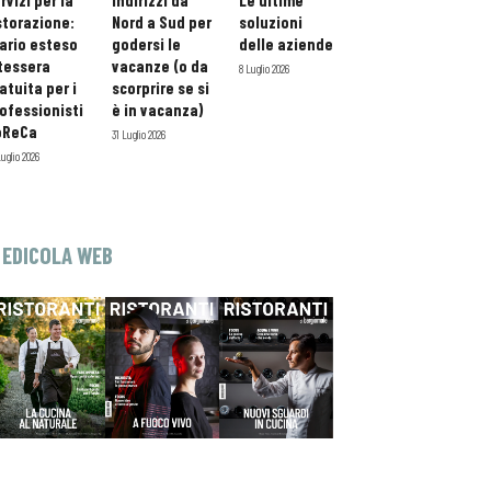
rvizi per la
indirizzi da
Le ultime
storazione:
Nord a Sud per
soluzioni
ario esteso
godersi le
delle aziende
tessera
vacanze (o da
8 Luglio 2026
atuita per i
scorprire se si
ofessionisti
è in vacanza)
oReCa
31 Luglio 2026
Luglio 2026
EDICOLA WEB