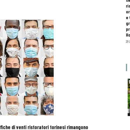
se
ri
or
e 
gr
pr
H
29 
fiche di venti ristoratori torinesi rimangono