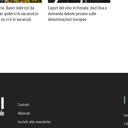
rie. Buoni indirizzi da
Export del vino in frenata: dazi Usa e
er godersi le vacanze (o
domanda debole pesano sulle
 se si è in vacanza)
denominazioni europee
Contatti
Abbonati
te
Iscriviti alla newsletter
I 