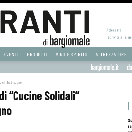
Abbonati
Iscriviti alla n
EVENTI
PRODOTTI
VINO E SPIRITS
ATTREZZATURE
ano chi ha bisogno
di “Cucine Solidali”
gno
S
ra