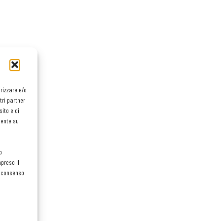
orizzare e/o
tri partner
ito e di
mente su
o
preso il
el consenso