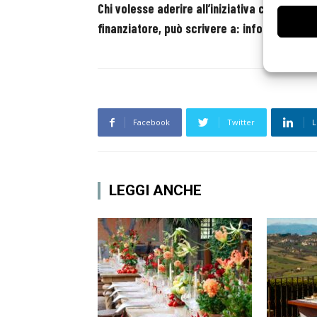
Chi volesse aderire all’iniziativa come prod
finanziatore, può scrivere a: info@cucinesoli
Facebook
Twitter
L
LEGGI ANCHE