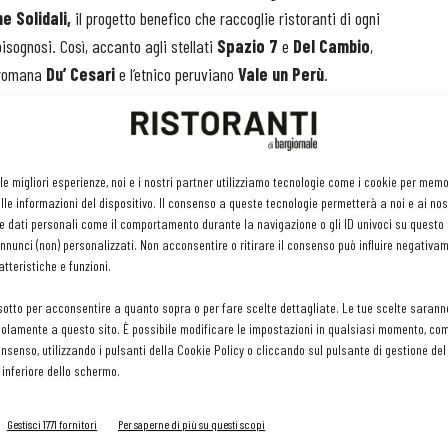
e Solidali,
il progetto benefico che raccoglie ristoranti di ogni
 bisognosi. Così, accanto agli stellati
Spazio 7
e
Del Cambio
,
a romana
Du’ Cesari
e l’etnico peruviano
Vale un Perù
.
ia c’è l’aumento del bisogno di cibo da parte dei più poveri, sia
arrestati molto meccanismi di fornitura dei pasti.
Qui si
 le migliori esperienze, noi e i nostri partner utilizziamo tecnologie come i cookie per mem
ali che a Torino riforniscono istituzioni benefiche
come
le informazioni del dispositivo. Il consenso a queste tecnologie permetterà a noi e ai nos
 e gli asili notturni del Centro Torinese di Solidarietà. Finora,
e dati personali come il comportamento durante la navigazione o gli ID univoci su questo s
mila pasti.
nunci (non) personalizzati. Non acconsentire o ritirare il consenso può influire negativa
tteristiche e funzioni.
co di primi piani dei protagonisti.
sotto per acconsentire a quanto sopra o per fare scelte dettagliate. Le tue scelte sarann
li necessita d
i:
olamente a questo sito. È possibile modificare le impostazioni in qualsiasi momento, com
consenso, utilizzando i pulsanti della Cookie Policy o cliccando sul pulsante di gestione d
 inferiore dello schermo.
Gestisci 1771 fornitori
Per saperne di più su questi scopi