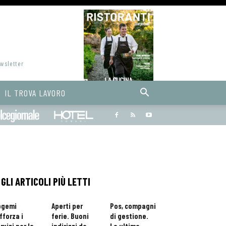
ewsletter
IL TROVA LAVORO
Bargiornale
dolcegiornale
Hoteldomani
GLI ARTICOLI PIÙ LETTI
ogemi
Aperti per
Pos, compagni
fforza i
ferie. Buoni
di gestione.