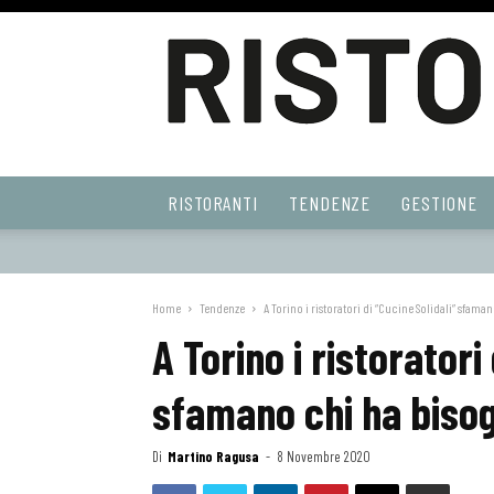
Ristoranti
RISTORANTI
TENDENZE
GESTIONE
Web
Home
Tendenze
A Torino i ristoratori di “Cucine Solidali” sfam
A Torino i ristoratori 
sfamano chi ha biso
Di
Martino Ragusa
-
8 Novembre 2020