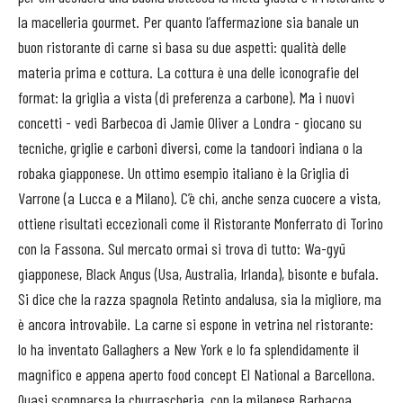
la macelleria gourmet. Per quanto l’affermazione sia banale un
buon ristorante di carne si basa su due aspetti: qualità delle
materia prima e cottura. La cottura è una delle iconografie del
format: la griglia a vista (di preferenza a carbone). Ma i nuovi
concetti - vedi Barbecoa di Jamie Oliver a Londra - giocano su
tecniche, griglie e carboni diversi, come la tandoori indiana o la
robaka giapponese. Un ottimo esempio italiano è la Griglia di
Varrone (a Lucca e a Milano). C’è chi, anche senza cuocere a vista,
ottiene risultati eccezionali come il Ristorante Monferrato di Torino
con la Fassona. Sul mercato ormai si trova di tutto: Wa-gyū
giapponese, Black Angus (Usa, Australia, Irlanda), bisonte e bufala.
Si dice che la razza spagnola Retinto andalusa, sia la migliore, ma
è ancora introvabile. La carne si espone in vetrina nel ristorante:
lo ha inventato Gallaghers a New York e lo fa splendidamente il
magnifico e appena aperto food concept El National a Barcellona.
Quasi scomparsa la churrascheria, con la milanese Barbacoa