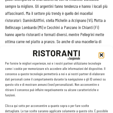
sempre la migliore. Gli argentini fanno tendenza e hanno i locali più
affascinanti. Ma il settore più trendy è quello dei macellai
ristoratori: Damini&Affini, stella Michelin a Arzignano (Vi), Motta a
Bellinzago Lombardo (Mi) e Cecchini a Panzano in Chianti (Fi)
hanno aperto ristoranti e formati diversi, mentre Pellegrini mette
ottima carne nel piatto a pranzo. So anche di una macelleria di
Frosinone che sta trasformando un parco adiacente al negozio in
una barbecue-land all’australiana: griglie e carbone gratis per tutti.
Per fornire le migliori esperienze, noi e i nostri partner utilizziamo tecnologie
come i cookie per memorizzare e/o accedere alle informazioni del dispositivo. Il
consenso a queste tecnologie permetterà a noi e ai nostri partner di elaborare
dati personali come il comportamento durante la navigazione o gli ID univoci su
questo sito e di mostrare annunci (non) personalizzati. Non acconsentire o
Facebook
Twitter
Linkedin
ritirare il consenso può influire negativamente su alcune caratteristiche e
funzioni.
Clicca qui sotto per acconsentire a quanto sopra o per fare scelte
dettagliate. Le tue scelte saranno applicate solamente a questo sito. È possibile
LEGGI ANCHE