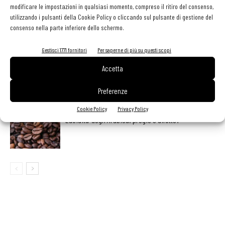
modificare le impostazioni in qualsiasi momento, compreso il ritiro del consenso,
utilizzando i pulsanti della Cookie Policy o cliccando sul pulsante di gestione del
Le nuove forme del caffè
consenso nella parte inferiore dello schermo.
Gestisci 1771 fornitori
Per saperne di più su questi scopi
Accetta
La cultura del caffè insegnata passo passo
Preferenze
Cookie Policy
Privacy Policy
L’acidita’ degli Arabica: pregio o difetto?